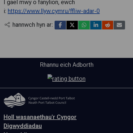
I gael mwy o fanylion, ewch
i:
https://www.llyw.cymru/ffliw-adar-0
hannwch hyn ar:
Rhannu eich Adborth
Holl wasanaethau'r Cyngor
Digwyddiadau