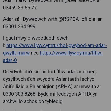
Adar marw: Dywedwch wrth @DefraGovUK ar
03459 33 55 77.
Adar sâl: Dywedwch wrth @RSPCA_official ar
03001 234 999.
I gael mwy o wybodaeth ewch
i:
https://www.llyw.cymru/rhoi-gwybod-am-adar-
gwyllt-marw
neu
https://www.llyw.cymru/ffliw-
adar-0
Os ydych chi’n amau fod ffliw adar ar droed,
cysylltwch â’ch swyddfa Asiantaeth Iechyd
Anifeiliaid a Phlanhigion (APHA) ar unwaith ar
0300 303 8268. Bydd milfeddygon APHA yn
archwilio achosion tybiedig.