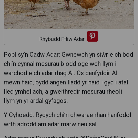
Rhybudd Ffliw Adar
Pobl sy’n Cadw Adar: Gwnewch yn siŵr eich bod
chi’n cynnal mesurau bioddiogelwch llym i
warchod eich adar rhag AI. Os canfyddir AI
mewn haid, bydd angen lladd yr haid i gyd i atal
lled ymhellach, a gweithredir mesurau rheoli
llym yn yr ardal gyfagos.
Y Cyhoedd: Rydych chi’n chwarae rhan hanfodol
wrth adrodd am adar marw neu sâl.