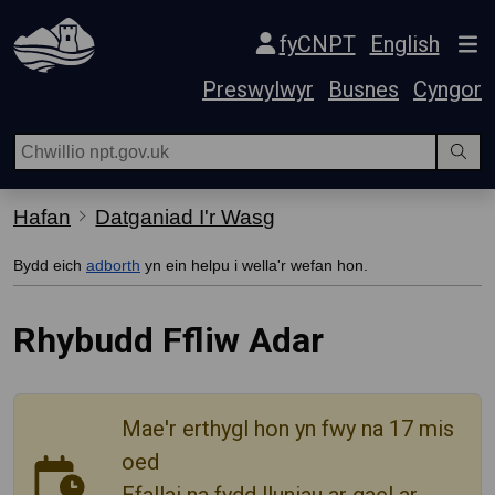
Hepgor gwe-lywio
fyCNPT
English
Preswylwyr
Busnes
Cyngor
Hafan
Datganiad I'r Wasg
Bydd eich
adborth
yn ein helpu i wella'r wefan hon.
Rhybudd Ffliw Adar
Mae'r erthygl hon yn fwy na 17 mis
oed