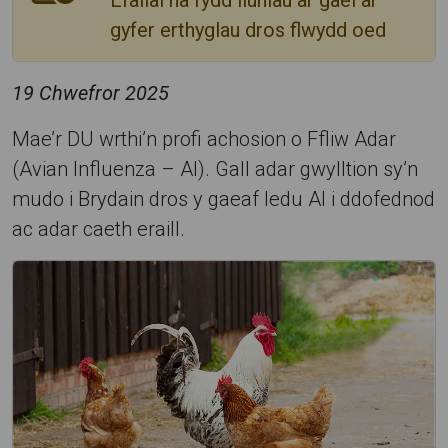
Efallai na fydd lluniau ar gael ar
gyfer erthyglau dros flwydd oed
19 Chwefror 2025
Mae’r DU wrthi’n profi achosion o Ffliw Adar
(Avian Influenza – AI). Gall adar gwylltion sy’n
mudo i Brydain dros y gaeaf ledu AI i ddofednod
ac adar caeth eraill.
R