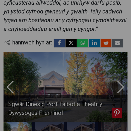
cyfleusterau allweddol, ac unrhyw darfu posib,
yn ystod cyfnod gwneud y gwaith, felly cadwch
lygad am bostiadau ar y cyfryngau cymdeithasol
a chyhoeddiadau eraill gan y cyngor.”
hannwch hyn ar:
Sgwâr Dinesig Port Talbot a Theatr y
Dywysoges Frenhinol