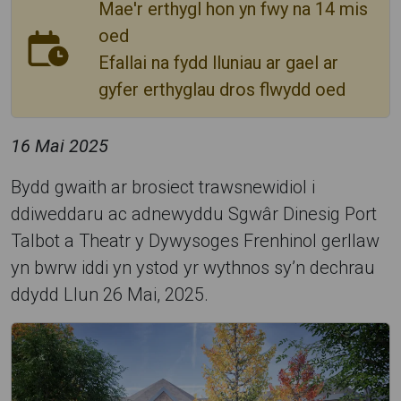
Mae'r erthygl hon yn fwy na 14 mis
oed
Efallai na fydd lluniau ar gael ar
gyfer erthyglau dros flwydd oed
16 Mai 2025
Bydd gwaith ar brosiect trawsnewidiol i
ddiweddaru ac adnewyddu Sgwâr Dinesig Port
Talbot a Theatr y Dywysoges Frenhinol gerllaw
yn bwrw iddi yn ystod yr wythnos sy’n dechrau
ddydd Llun 26 Mai, 2025.
S