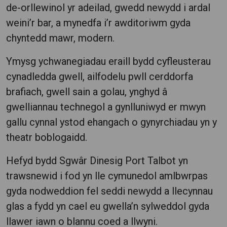
de-orllewinol yr adeilad, gwedd newydd i ardal
weini’r bar, a mynedfa i’r awditoriwm gyda
chyntedd mawr, modern.
Ymysg ychwanegiadau eraill bydd cyfleusterau
cynadledda gwell, ailfodelu pwll cerddorfa
brafiach, gwell sain a golau, ynghyd â
gwelliannau technegol a gynlluniwyd er mwyn
gallu cynnal ystod ehangach o gynyrchiadau yn y
theatr boblogaidd.
Hefyd bydd Sgwâr Dinesig Port Talbot yn
trawsnewid i fod yn lle cymunedol amlbwrpas
gyda nodweddion fel seddi newydd a llecynnau
glas a fydd yn cael eu gwella’n sylweddol gyda
llawer iawn o blannu coed a llwyni.