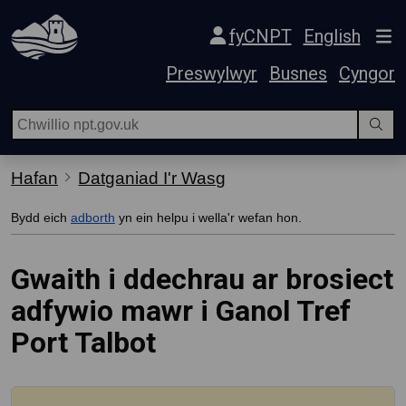
Hepgor gwe-lywio
fyCNPT
English
Preswylwyr
Busnes
Cyngor
Hafan
Datganiad I'r Wasg
Bydd eich
adborth
yn ein helpu i wella'r wefan hon.
Gwaith i ddechrau ar brosiect
adfywio mawr i Ganol Tref
Port Talbot