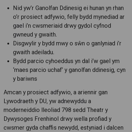
Nid yw’r Ganolfan Ddinesig ei hunan yn rhan
o’r prosiect adfywio, felly bydd mynediad ar
gael i’n cwsmeriaid drwy gydol cyfnod
gwneud y gwaith.
Disgwylir y bydd mwy o sŵn o ganlyniad i’r
gwaith adeiladu.
Bydd parcio cyhoeddus yn dal i’w gael ym
‘maes parcio uchaf’ y ganolfan ddinesig, cyn
y bariwns
Amcan y prosiect adfywio, a ariennir gan
Lywodraeth y DU, yw adnewyddu a
moderneiddio lleoliad 798 sedd Theatr y
Dywysoges Frenhinol drwy wella profiad y
cwsmer gyda chaffis newydd, estyniad i dalcen