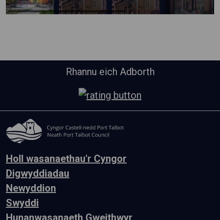
Rhannu eich Adborth
Holl wasanaethau'r Cyngor
Digwyddiadau
Newyddion
Swyddi
Hunanwasanaeth Gweithwyr