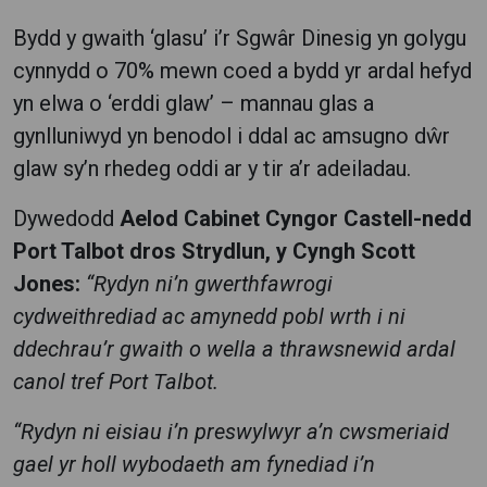
Bydd y gwaith ‘glasu’ i’r Sgwâr Dinesig yn golygu
cynnydd o 70% mewn coed a bydd yr ardal hefyd
yn elwa o ‘erddi glaw’ – mannau glas a
gynlluniwyd yn benodol i ddal ac amsugno dŵr
glaw sy’n rhedeg oddi ar y tir a’r adeiladau.
Dywedodd
Aelod Cabinet Cyngor Castell-nedd
Port Talbot dros Strydlun, y Cyngh Scott
Jones:
“Rydyn ni’n gwerthfawrogi
cydweithrediad ac amynedd pobl wrth i ni
ddechrau’r gwaith o wella a thrawsnewid ardal
canol tref Port Talbot.
“Rydyn ni eisiau i’n preswylwyr a’n cwsmeriaid
gael yr holl wybodaeth am fynediad i’n