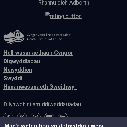
Rhannu eich Adborth
Holl wasanaethau'r Cyngor
Digwyddiadau
Newyddion
Swyddi
Hunanwasanaeth Gweithwyr
Dilynwch ni am ddiweddariadau
Mae'r wefan hon yn defnyddio cwcis