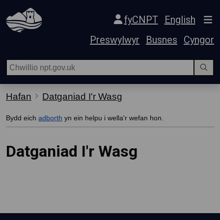
Hepgor gwe-lywio
fyCNPT
English
Preswylwyr
Busnes
Cyngor
Hafan
Datganiad I'r Wasg
Bydd eich
adborth
yn ein helpu i wella'r wefan hon.
Datganiad I'r Wasg