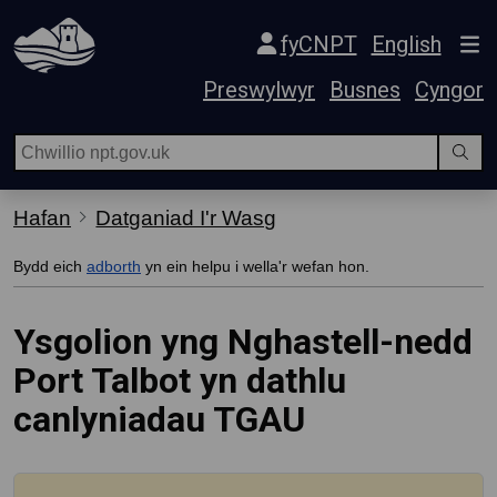
Hepgor gwe-lywio
fyCNPT
English
Preswylwyr
Busnes
Cyngor
Hafan
Datganiad I'r Wasg
Bydd eich
adborth
yn ein helpu i wella'r wefan hon.
Ysgolion yng Nghastell-nedd
Port Talbot yn dathlu
canlyniadau TGAU