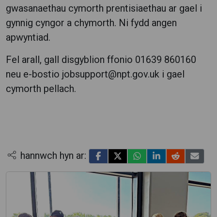
gwasanaethau cymorth prentisiaethau ar gael i
gynnig cyngor a chymorth. Ni fydd angen
apwyntiad.
Fel arall, gall disgyblion ffonio 01639 860160
neu e-bostio jobsupport@npt.gov.uk i gael
cymorth pellach.
hannwch hyn ar: