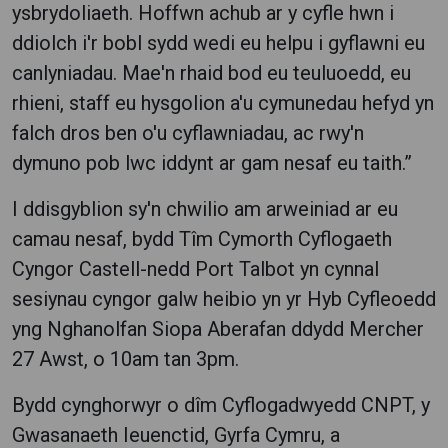
ysbrydoliaeth. Hoffwn achub ar y cyfle hwn i
ddiolch i'r bobl sydd wedi eu helpu i gyflawni eu
canlyniadau. Mae'n rhaid bod eu teuluoedd, eu
rhieni, staff eu hysgolion a'u cymunedau hefyd yn
falch dros ben o'u cyflawniadau, ac rwy'n
dymuno pob lwc iddynt ar gam nesaf eu taith.”
I ddisgyblion sy'n chwilio am arweiniad ar eu
camau nesaf, bydd Tîm Cymorth Cyflogaeth
Cyngor Castell-nedd Port Talbot yn cynnal
sesiynau cyngor galw heibio yn yr Hyb Cyfleoedd
yng Nghanolfan Siopa Aberafan ddydd Mercher
27 Awst, o 10am tan 3pm.
Bydd cynghorwyr o dîm Cyflogadwyedd CNPT, y
Gwasanaeth Ieuenctid, Gyrfa Cymru, a