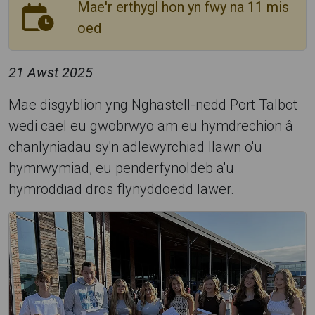
Mae'r erthygl hon yn fwy na 11 mis
oed
21 Awst 2025
Mae disgyblion yng Nghastell-nedd Port Talbot
wedi cael eu gwobrwyo am eu hymdrechion â
chanlyniadau sy'n adlewyrchiad llawn o'u
hymrwymiad, eu penderfynoldeb a'u
hymroddiad dros flynyddoedd lawer.
D