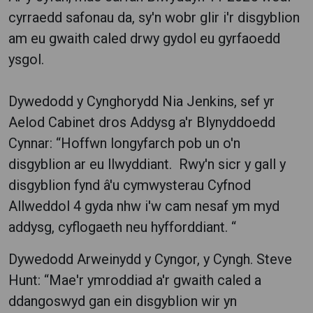
cyrraedd safonau da, sy'n wobr glir i'r disgyblion
am eu gwaith caled drwy gydol eu gyrfaoedd
ysgol.
Dywedodd y Cynghorydd Nia Jenkins, sef yr
Aelod Cabinet dros Addysg a'r Blynyddoedd
Cynnar: “Hoffwn longyfarch pob un o'n
disgyblion ar eu llwyddiant. Rwy'n sicr y gall y
disgyblion fynd â'u cymwysterau Cyfnod
Allweddol 4 gyda nhw i'w cam nesaf ym myd
addysg, cyflogaeth neu hyfforddiant. “
Dywedodd Arweinydd y Cyngor, y Cyngh. Steve
Hunt: “Mae'r ymroddiad a'r gwaith caled a
ddangoswyd gan ein disgyblion wir yn