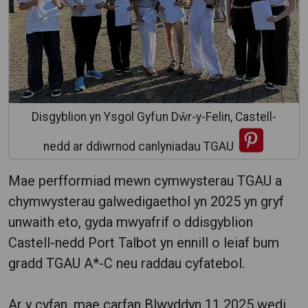
Disgyblion yn Ysgol Gyfun Dŵr-y-Felin, Castell-
nedd ar ddiwrnod canlyniadau TGAU
Mae perfformiad mewn cymwysterau TGAU a
chymwysterau galwedigaethol yn 2025 yn gryf
unwaith eto, gyda mwyafrif o ddisgyblion
Castell-nedd Port Talbot yn ennill o leiaf bum
gradd TGAU A*-C neu raddau cyfatebol.
Ar y cyfan, mae carfan Blwyddyn 11 2025 wedi