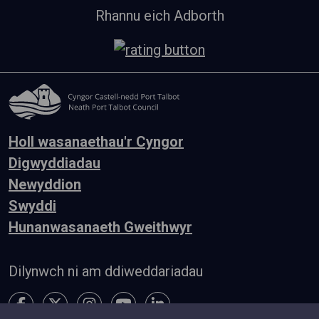
Rhannu eich Adborth
Holl wasanaethau'r Cyngor
Digwyddiadau
Newyddion
Swyddi
Hunanwasanaeth Gweithwyr
Dilynwch ni am ddiweddariadau