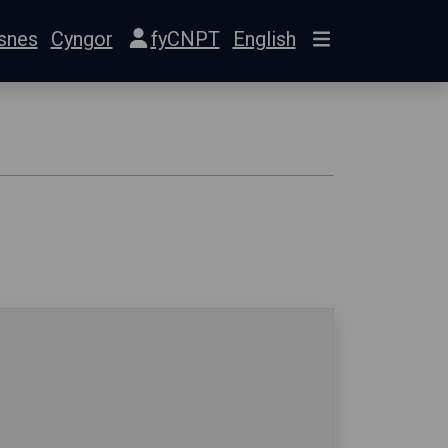
snes
Cyngor
fyCNPT
English