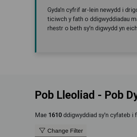
Gyda'n cyfrif ar-lein newydd i dri
ticiwch y fath o ddigwyddiadau mai
rhestr o beth sy'n digwydd yn eich
Pob Lleoliad
-
Pob D
Mae
1610
ddigwyddiad sy'n cyfateb i f
Change Filter