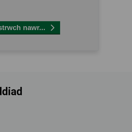
strwch nawr...
ddiad