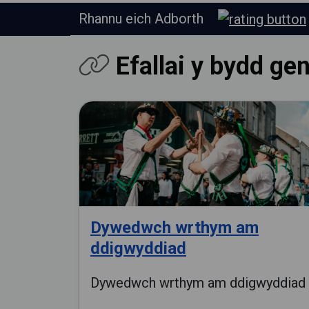
Rhannu eich Adborth
Efallai y bydd ge
Dywedwch wrthym am
ddigwyddiad
Dywedwch wrthym am ddigwyddiad