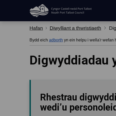
Hepgor gwe-lywio
Hafan
Diwylliant a thwristiaeth
Di
Bydd eich
adborth
yn ein helpu i wella'r wefan 
Digwyddiadau 
Rhestrau digwydd
wedi’u personolei