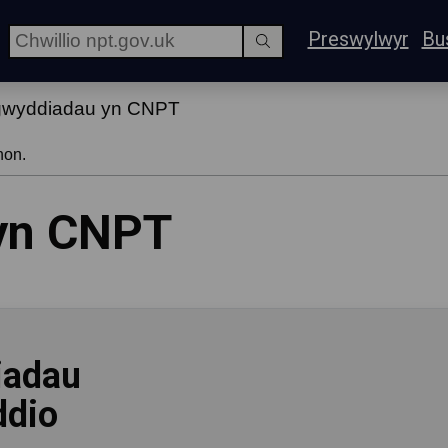
Preswylwyr
Bu
gwyddiadau yn CNPT
hon.
yn CNPT
iadau
ddio