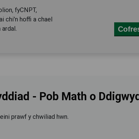
golion, fyCNPT,
 chi'n hoffi a chael
 ardal.
Cofre
yddiad
-
Pob Math o Ddigwy
eini prawf y chwiliad hwn.