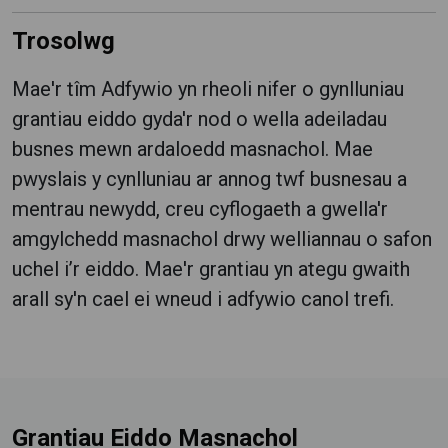
Trosolwg
Mae'r tîm Adfywio yn rheoli nifer o gynlluniau
grantiau eiddo gyda'r nod o wella adeiladau
busnes mewn ardaloedd masnachol. Mae
pwyslais y cynlluniau ar annog twf busnesau a
mentrau newydd, creu cyflogaeth a gwella'r
amgylchedd masnachol drwy welliannau o safon
uchel i’r eiddo. Mae'r grantiau yn ategu gwaith
arall sy'n cael ei wneud i adfywio canol trefi.
Grantiau Eiddo Masnachol