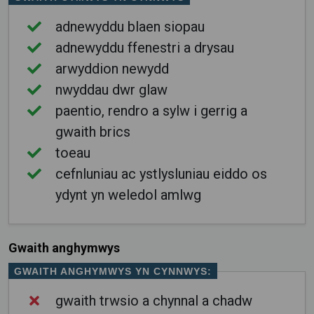
adnewyddu blaen siopau
adnewyddu ffenestri a drysau
arwyddion newydd
nwyddau dwr glaw
paentio, rendro a sylw i gerrig a
gwaith brics
toeau
cefnluniau ac ystlysluniau eiddo os
ydynt yn weledol amlwg
Gwaith anghymwys
GWAITH ANGHYMWYS YN CYNNWYS:
gwaith trwsio a chynnal a chadw