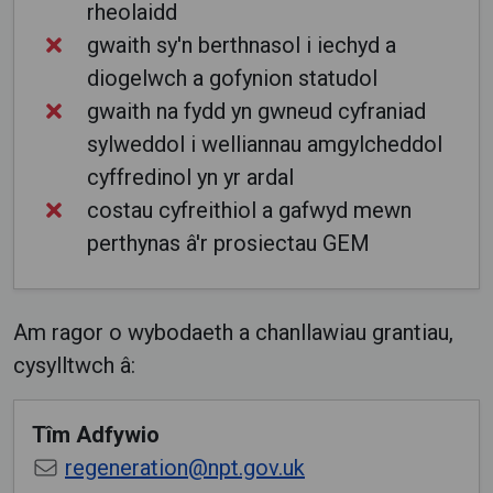
rheolaidd
gwaith sy'n berthnasol i iechyd a
diogelwch a gofynion statudol
gwaith na fydd yn gwneud cyfraniad
sylweddol i welliannau amgylcheddol
cyffredinol yn yr ardal
costau cyfreithiol a gafwyd mewn
perthynas â'r prosiectau GEM
Am ragor o wybodaeth a chanllawiau grantiau,
cysylltwch â:
Tîm Adfywio
regeneration@npt.gov.uk