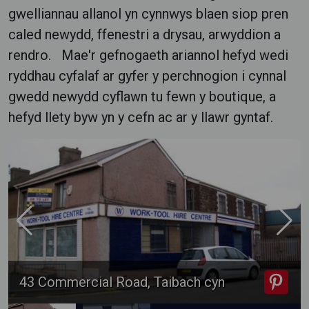
gwelliannau allanol yn cynnwys blaen siop pren
caled newydd, ffenestri a drysau, arwyddion a
rendro. Mae'r gefnogaeth ariannol hefyd wedi
ryddhau cyfalaf ar gyfer y perchnogion i cynnal
gwedd newydd cyflawn tu fewn y boutique, a
hefyd llety byw yn y cefn ac ar y llawr gyntaf.
43 Commercial Road, Taibach cyn