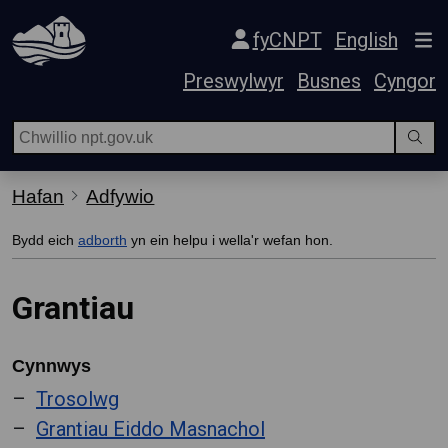
Hepgor gwe-lywio
fyCNPT
English
Preswylwyr
Busnes
Cyngor
Hafan
Adfywio
Bydd eich
adborth
yn ein helpu i wella'r wefan hon.
Grantiau
Cynnwys
Trosolwg
Grantiau Eiddo Masnachol