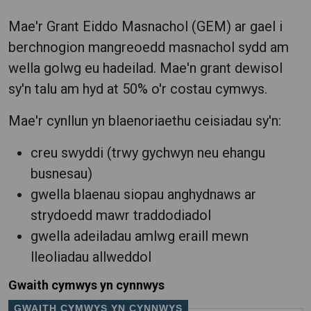
Mae'r Grant Eiddo Masnachol (GEM) ar gael i
berchnogion mangreoedd masnachol sydd am
wella golwg eu hadeilad. Mae'n grant dewisol
sy'n talu am hyd at 50% o'r costau cymwys.
Mae'r cynllun yn blaenoriaethu ceisiadau sy'n:
creu swyddi (trwy gychwyn neu ehangu
busnesau)
gwella blaenau siopau anghydnaws ar
strydoedd mawr traddodiadol
gwella adeiladau amlwg eraill mewn
lleoliadau allweddol
Gwaith cymwys yn cynnwys
GWAITH CYMWYS YN CYNNWYS