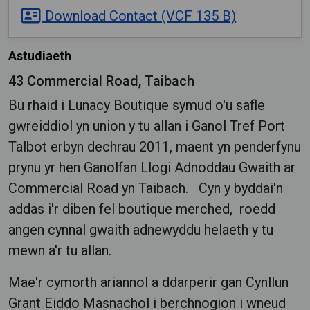
Download Contact (VCF 135 B)
Astudiaeth
43 Commercial Road, Taibach
Bu rhaid i Lunacy Boutique symud o'u safle
gwreiddiol yn union y tu allan i Ganol Tref Port
Talbot erbyn dechrau 2011, maent yn penderfynu
prynu yr hen Ganolfan Llogi Adnoddau Gwaith ar
Commercial Road yn Taibach. Cyn y byddai'n
addas i'r diben fel boutique merched, roedd
angen cynnal gwaith adnewyddu helaeth y tu
mewn a'r tu allan.
Mae'r cymorth ariannol a ddarperir gan Cynllun
Grant Eiddo Masnachol i berchnogion i wneud