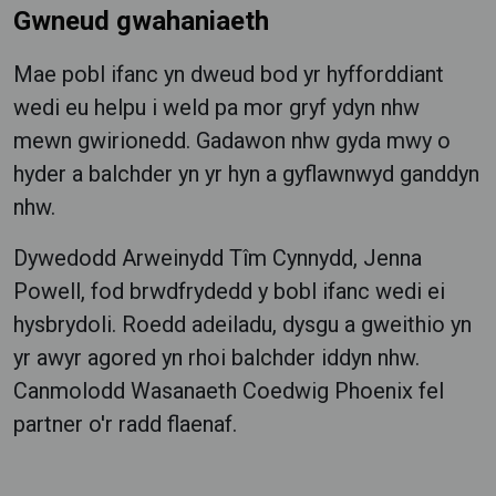
Gwneud gwahaniaeth
Mae pobl ifanc yn dweud bod yr hyfforddiant
wedi eu helpu i weld pa mor gryf ydyn nhw
mewn gwirionedd.
Gadawon nhw gyda mwy o
hyder a balchder yn yr hyn a gyflawnwyd ganddyn
nhw.
Dywedodd Arweinydd Tîm Cynnydd, Jenna
Powell, fod brwdfrydedd y bobl ifanc wedi ei
hysbrydoli.
Roedd adeiladu, dysgu a gweithio yn
yr awyr agored yn rhoi balchder iddyn nhw.
Canmolodd Wasanaeth Coedwig Phoenix fel
partner o'r radd flaenaf.