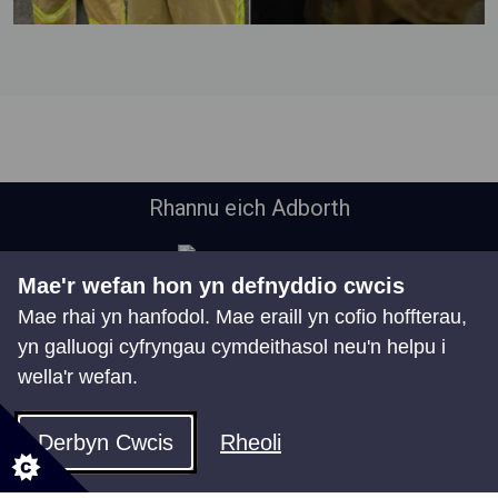
Rhannu eich Adborth
Mae'r wefan hon yn defnyddio cwcis
Mae rhai yn hanfodol. Mae eraill yn cofio hoffterau,
yn galluogi cyfryngau cymdeithasol neu'n helpu i
wella'r wefan.
Holl wasanaethau'r Cyngor
Digwyddiadau
Derbyn Cwcis
Rheoli
Newyddion