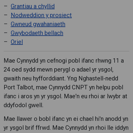
Grantiau a chyllid
Nodweddion y prosiect
Gwneud gwahaniaeth
Gwybodaeth bellach
Oriel
Mae Cynnydd yn cefnogi pobl ifanc rhwng 11 a
24 oed sydd mewn perygl o adael yr ysgol,
gwaith neu hyfforddiant.
Yng Nghastell-nedd
Port Talbot, mae Cynnydd CNPT yn helpu pobl
ifanc i aros yn yr ysgol.
Mae'n eu rhoi ar lwybr at
ddyfodol gwell.
Mae llawer o bobl ifanc yn ei chael hi'n anodd yn
yr ysgol brif ffrwd.
Mae Cynnydd yn rhoi lle iddyn