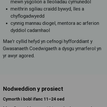
mewn ysgolion a lleoliadau cymunedol
meithrin sgiliau craidd bywyd, lles a
chyflogadwyedd
cynnig mannau diogel, mentora ac arferion
dyddiol cadarnhaol
Mae'r cyllid hefyd yn cefnogi hyfforddiant y
Gwasanaeth Coedwigaeth a dysgu ymarferol yn
yr awyr agored.
Nodweddion y prosiect
Cymorth i bobl ifanc 11–24 oed