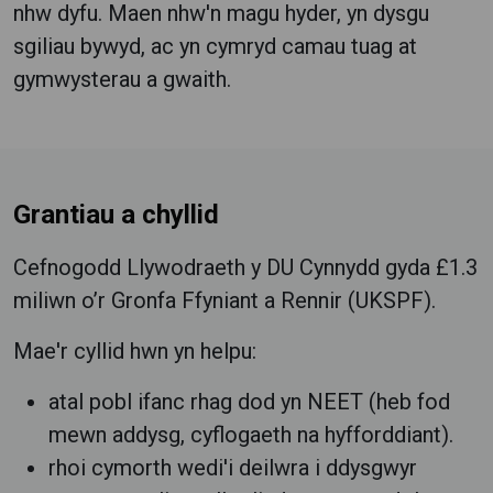
nhw dyfu.
Maen nhw'n magu hyder, yn dysgu
sgiliau bywyd, ac yn cymryd camau tuag at
gymwysterau a gwaith.
Grantiau a chyllid
Cefnogodd Llywodraeth y DU Cynnydd gyda £1.3
miliwn o’r Gronfa Ffyniant a Rennir (UKSPF).
Mae'r cyllid hwn yn helpu:
atal pobl ifanc rhag dod yn NEET (heb fod
mewn addysg, cyflogaeth na hyfforddiant).
rhoi cymorth wedi'i deilwra i ddysgwyr