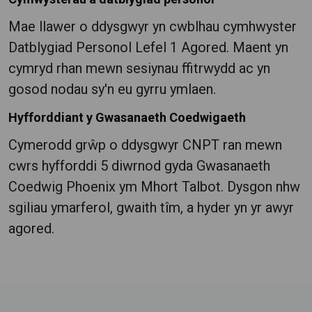
Mae llawer o ddysgwyr yn cwblhau cymhwyster
Datblygiad Personol Lefel 1 Agored.
Maent yn
cymryd rhan mewn sesiynau ffitrwydd ac yn
gosod nodau sy'n eu gyrru ymlaen.
Hyfforddiant y Gwasanaeth Coedwigaeth
Cymerodd grŵp o ddysgwyr CNPT ran mewn
cwrs hyfforddi 5 diwrnod gyda Gwasanaeth
Coedwig Phoenix ym Mhort Talbot.
Dysgon nhw
sgiliau ymarferol, gwaith tîm, a hyder yn yr awyr
agored.