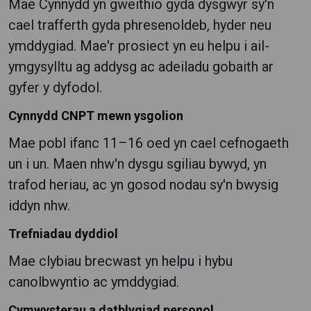
Mae Cynnydd yn gweithio gyda dysgwyr sy'n
cael trafferth gyda phresenoldeb, hyder neu
ymddygiad.
Mae'r prosiect yn eu helpu i ail-
ymgysylltu ag addysg ac adeiladu gobaith ar
gyfer y dyfodol.
Cynnydd CNPT mewn ysgolion
Mae pobl ifanc 11–16 oed yn cael cefnogaeth
un i un.
Maen nhw'n dysgu sgiliau bywyd, yn
trafod heriau, ac yn gosod nodau sy'n bwysig
iddyn nhw.
Trefniadau dyddiol
Mae clybiau brecwast yn helpu i hybu
canolbwyntio ac ymddygiad.
Cymwysterau a datblygiad personol