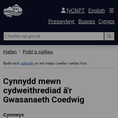
Hepgor gwe-lywio
fyCNPT
English
Preswylwyr
Busnes
Cyngor
Hafan
Pobl a sgiliau
Bydd eich
adborth
yn ein helpu i wella'r wefan hon.
Cynnydd mewn
cydweithrediad â'r
Gwasanaeth Coedwig
Cynnwys