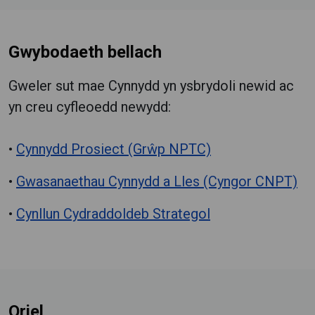
Gwybodaeth bellach
Gweler sut mae Cynnydd yn ysbrydoli newid ac
yn creu cyfleoedd newydd:
•
Cynnydd Prosiect (Grŵp NPTC)
•
Gwasanaethau Cynnydd a Lles (Cyngor CNPT)
•
Cynllun Cydraddoldeb Strategol
Oriel