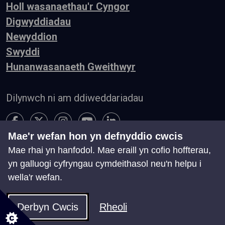
Holl wasanaethau'r Cyngor
Digwyddiadau
Newyddion
Swyddi
Hunanwasanaeth Gweithwyr
Dilynwch ni am ddiweddariadau
Mae'r wefan hon yn defnyddio cwcis
Mae rhai yn hanfodol. Mae eraill yn cofio hoffterau,
Hygyrchedd
Telerau ac Amodau
Preifatrwydd
yn galluogi cyfryngau cymdeithasol neu'n helpu i
Cysylltu â ni
wella'r wefan.
Chwillio
Map o'r Wefan
Rheoli Cwcis
Derbyn Cwcis
Rheoli
© Cyngor Castell-nedd Port Talbot