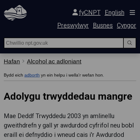
Hepgor gwe-lywio
fyCNPT
English
Preswylwyr
Busnes
Cyngor
Hafan
Alcohol ac adloniant
Bydd eich
adborth
yn ein helpu i wella'r wefan hon.
Adolygu trwyddedau mangre
Mae Deddf Trwyddedu 2003 yn amlinellu
gweithdrefn y gall yr awdurdod cyfrifol neu bobl
eraill ei defnyddio i wneud cais i'r Awdurdod