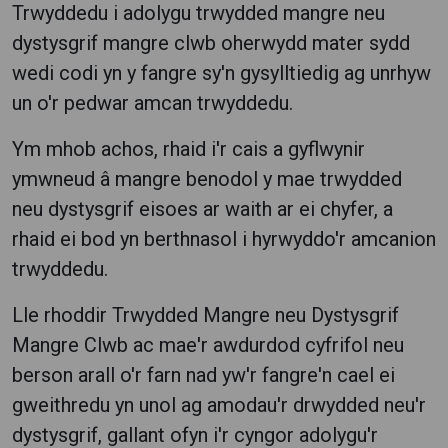
Trwyddedu i adolygu trwydded mangre neu
dystysgrif mangre clwb oherwydd mater sydd
wedi codi yn y fangre sy'n gysylltiedig ag unrhyw
un o'r pedwar amcan trwyddedu.
Ym mhob achos, rhaid i'r cais a gyflwynir
ymwneud â mangre benodol y mae trwydded
neu dystysgrif eisoes ar waith ar ei chyfer, a
rhaid ei bod yn berthnasol i hyrwyddo'r amcanion
trwyddedu.
Lle rhoddir Trwydded Mangre neu Dystysgrif
Mangre Clwb ac mae'r awdurdod cyfrifol neu
berson arall o'r farn nad yw'r fangre'n cael ei
gweithredu yn unol ag amodau'r drwydded neu'r
dystysgrif, gallant ofyn i'r cyngor adolygu'r