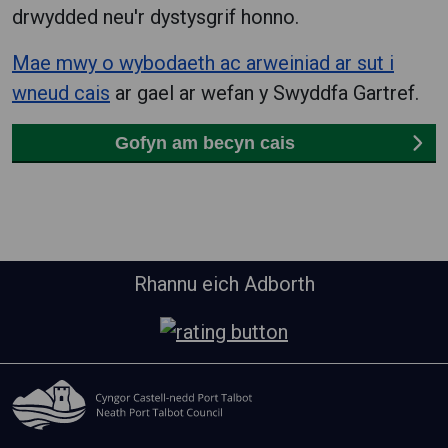
drwydded neu'r dystysgrif honno.
Mae mwy o wybodaeth ac arweiniad ar sut i
wneud cais
ar gael ar wefan y Swyddfa Gartref.
Gofyn am becyn cais
Rhannu eich Adborth