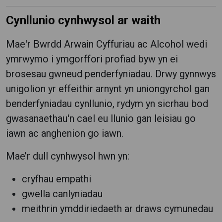
Cynllunio cynhwysol ar waith
Mae'r Bwrdd Arwain Cyffuriau ac Alcohol wedi
ymrwymo i ymgorffori profiad byw yn ei
brosesau gwneud penderfyniadau. Drwy gynnwys
unigolion yr effeithir arnynt yn uniongyrchol gan
benderfyniadau cynllunio, rydym yn sicrhau bod
gwasanaethau'n cael eu llunio gan leisiau go
iawn ac anghenion go iawn.
Mae’r dull cynhwysol hwn yn:
cryfhau empathi
gwella canlyniadau
meithrin ymddiriedaeth ar draws cymunedau