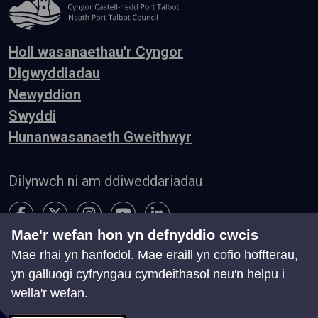
Holl wasanaethau'r Cyngor
Digwyddiadau
Newyddion
Swyddi
Hunanwasanaeth Gweithwyr
Dilynwch ni am ddiweddariadau
Mae'r wefan hon yn defnyddio cwcis
Mae rhai yn hanfodol. Mae eraill yn cofio hoffterau,
Hygyrchedd
Telerau ac Amodau
Preifatrwydd
yn galluogi cyfryngau cymdeithasol neu'n helpu i
Cysylltu â ni
wella'r wefan.
Chwillio
Map o'r Wefan
Rheoli Cwcis