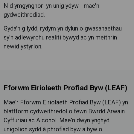
Nid ymgynghori yn unig ydyw - mae'n
gydweithrediad.
Gyda'n gilydd, rydym yn dylunio gwasanaethau
sy'n adlewyrchu realiti bywyd ac yn meithrin
newid ystyrlon.
Fforwm Eiriolaeth Profiad Byw (LEAF)
Mae'r Fforwm Eiriolaeth Profiad Byw (LEAF) yn
blatfform cydweithredol o fewn Bwrdd Arwain
Cyffuriau ac Alcohol.
Mae'n dwyn ynghyd
unigolion sydd â phrofiad byw a byw o