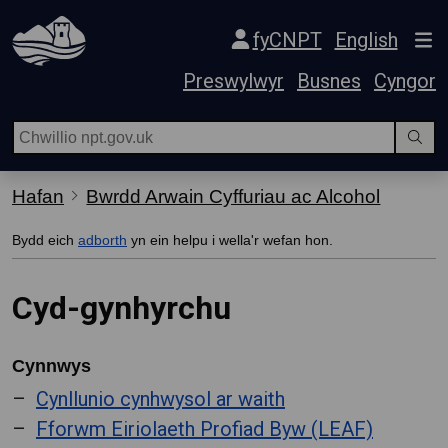
Hepgor gwe-lywio
fyCNPT
English
Preswylwyr
Busnes
Cyngor
Hafan
Bwrdd Arwain Cyffuriau ac Alcohol
Bydd eich
adborth
yn ein helpu i wella'r wefan hon.
Cyd-gynhyrchu
Cynnwys
Cynllunio cynhwysol ar waith
Fforwm Eiriolaeth Profiad Byw (LEAF)