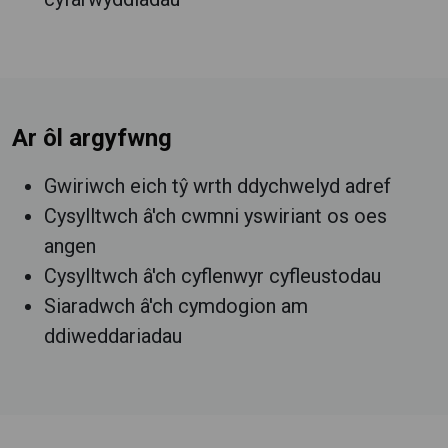
Ar ôl argyfwng
Gwiriwch eich tŷ wrth ddychwelyd adref
Cysylltwch â'ch cwmni yswiriant os oes
angen
Cysylltwch â'ch cyflenwyr cyfleustodau
Siaradwch â'ch cymdogion am
ddiweddariadau