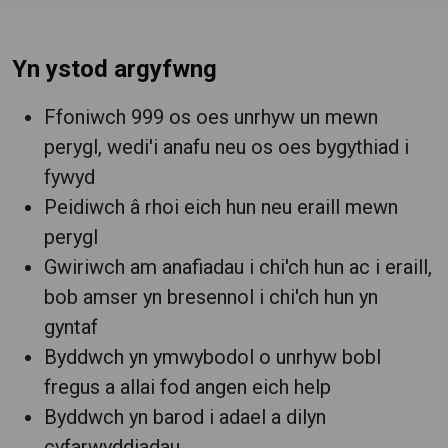
Yn ystod argyfwng
Ffoniwch 999 os oes unrhyw un mewn
perygl, wedi'i anafu neu os oes bygythiad i
fywyd
Peidiwch â rhoi eich hun neu eraill mewn
perygl
Gwiriwch am anafiadau i chi'ch hun ac i eraill,
bob amser yn bresennol i chi'ch hun yn
gyntaf
Byddwch yn ymwybodol o unrhyw bobl
fregus a allai fod angen eich help
Byddwch yn barod i adael a dilyn
cyfarwyddiadau