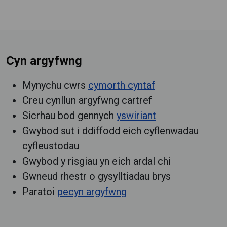
Cyn argyfwng
Mynychu cwrs
cymorth cyntaf
Creu cynllun argyfwng cartref
Sicrhau bod gennych
yswiriant
Gwybod sut i ddiffodd eich cyflenwadau
cyfleustodau
Gwybod y risgiau yn eich ardal chi
Gwneud rhestr o gysylltiadau brys
Paratoi
pecyn argyfwng