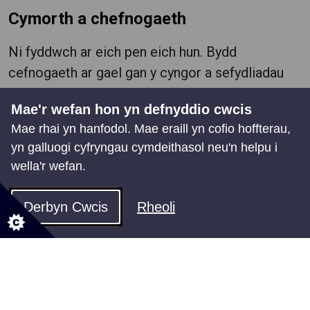
Cymorth a chefnogaeth
Ni fyddwch ar eich pen eich hun. Bydd
cefnogaeth ar gael gan y cyngor a sefydliadau
elusennol.
Mae'r wefan hon yn defnyddio cwcis
Mewn argyfwng, gwrandewch ar eich radio lleol
Mae rhai yn hanfodol. Mae eraill yn cofio hoffterau,
neu cysylltwch â ni am help a chyngor.
yn galluogi cyfryngau cymdeithasol neu'n helpu i
wella'r wefan.
Mewn argyfwng, gwrandewch ar eich radio lleol
neu cysylltwch â ni am help a chyngor.
Derbyn Cwcis
Rheoli
canolfannau cymorth
llinell gymorth ffôn
Gwasanaeth gwe
Bydd mwy o wybodaeth ar gael ar ôl i