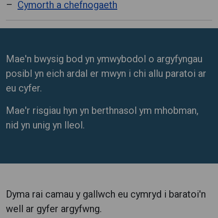
Cymorth a chefnogaeth
Mae'n bwysig bod yn ymwybodol o argyfyngau
posibl yn eich ardal er mwyn i chi allu paratoi ar
eu cyfer.
Mae'r risgiau hyn yn berthnasol ym mhobman,
nid yn unig yn lleol.
Dyma rai camau y gallwch eu cymryd i baratoi'n
well ar gyfer argyfwng.