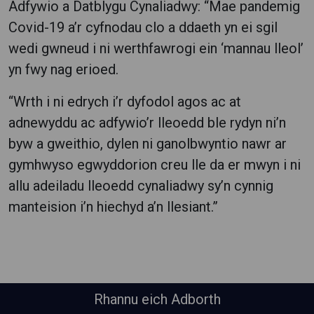
Adfywio a Datblygu Cynaliadwy: “Mae pandemig
Covid-19 a’r cyfnodau clo a ddaeth yn ei sgil
wedi gwneud i ni werthfawrogi ein ‘mannau lleol’
yn fwy nag erioed.
“Wrth i ni edrych i’r dyfodol agos ac at
adnewyddu ac adfywio’r lleoedd ble rydyn ni’n
byw a gweithio, dylen ni ganolbwyntio nawr ar
gymhwyso egwyddorion creu lle da er mwyn i ni
allu adeiladu lleoedd cynaliadwy sy’n cynnig
manteision i’n hiechyd a’n llesiant.”
Rhannu eich Adborth