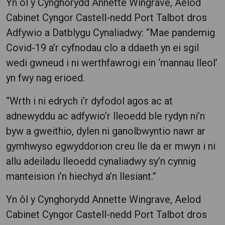
Yn ôl y Cynghorydd Annette Wingrave, Aelod
Cabinet Cyngor Castell-nedd Port Talbot dros
Adfywio a Datblygu Cynaliadwy: “Mae pandemig
Covid-19 a’r cyfnodau clo a ddaeth yn ei sgil
wedi gwneud i ni werthfawrogi ein ‘mannau lleol’
yn fwy nag erioed.
“Wrth i ni edrych i’r dyfodol agos ac at
adnewyddu ac adfywio’r lleoedd ble rydyn ni’n
byw a gweithio, dylen ni ganolbwyntio nawr ar
gymhwyso egwyddorion creu lle da er mwyn i ni
allu adeiladu lleoedd cynaliadwy sy’n cynnig
manteision i’n hiechyd a’n llesiant.”
Yn ôl y Cynghorydd Annette Wingrave, Aelod
Cabinet Cyngor Castell-nedd Port Talbot dros