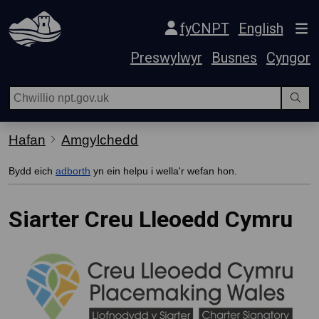
Hepgor gwe-lywio
fyCNPT
English
Preswylwyr
Busnes
Cyngor
Hafan
Amgylchedd
Bydd eich
adborth
yn ein helpu i wella'r wefan hon.
Siarter Creu Lleoedd Cymru