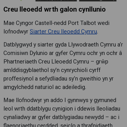
Creu lleoedd wrth galon cynllunio
Mae Cyngor Castell-nedd Port Talbot wedi
lofnodwyr
Siarter Creu lleoedd Cymru
.
Datblygwyd y siarter gyda Llywodraeth Cymru a’r
Comisiwn Dylunio ar gyfer Cymru ochr yn ochr â
Phartneriaeth Creu Lleoedd Cymru – grŵp
amlddisgyblaethol sy’n cynrychioli cyrff
proffesiynol a sefydliadau sy’n gweithio yn yr
amgylchedd naturiol ac adeiledig.
Mae llofnodwyr yn addo I gynnwys y gymuned
leol wrth ddatblygu cynigion i ddewis lleoliadau
cynaliadwy ar gyfer datblygiadau newydd – ac i
flaenoriaethu cerdded, seiclo a thrafnidiaeth