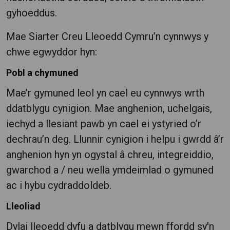
gyhoeddus.
Mae Siarter Creu Lleoedd Cymru’n cynnwys y
chwe egwyddor hyn:
Pobl a chymuned
Mae’r gymuned leol yn cael eu cynnwys wrth
ddatblygu cynigion. Mae anghenion, uchelgais,
iechyd a llesiant pawb yn cael ei ystyried o’r
dechrau’n deg. Llunnir cynigion i helpu i gwrdd â’r
anghenion hyn yn ogystal â chreu, integreiddio,
gwarchod a / neu wella ymdeimlad o gymuned
ac i hybu cydraddoldeb.
Lleoliad
Dylai lleoedd dyfu a datblygu mewn ffordd sy'n