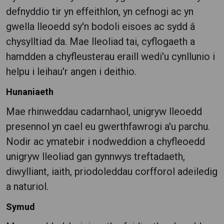
defnyddio tir yn effeithlon, yn cefnogi ac yn
gwella lleoedd sy'n bodoli eisoes ac sydd â
chysylltiad da. Mae lleoliad tai, cyflogaeth a
hamdden a chyfleusterau eraill wedi'u cynllunio i
helpu i leihau'r angen i deithio.
Hunaniaeth
Mae rhinweddau cadarnhaol, unigryw lleoedd
presennol yn cael eu gwerthfawrogi a'u parchu.
Nodir ac ymatebir i nodweddion a chyfleoedd
unigryw lleoliad gan gynnwys treftadaeth,
diwylliant, iaith, priodoleddau corfforol adeiledig
a naturiol.
Symud