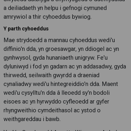
a deiliadaeth yn helpu i gefnogi cymuned
amrywiol a thir cyhoeddus bywiog.
Y parth cyhoeddus
Mae strydoedd a mannau cyhoeddus wedi'u
diffinio'n dda, yn groesawgar, yn ddiogel ac yn
gynhwysol, gyda hunaniaeth unigryw. Fe'u
dyluniwyd i fod yn gadarn ac yn addasadwy, gyda
thirwedd, seilwaith gwyrdd a draeniad
cynaliadwy wedi'u hintegreiddio'n dda. Maent
wedi'u cysylltu'n dda â lleoedd sy'n bodoli
eisoes ac yn hyrwyddo cyfleoedd ar gyfer
rhyngweithio cymdeithasol ac ystod o
weithgareddau i bawb.