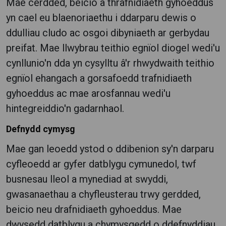
Mae cerdded, beicio a thrafnidiaeth gyhoeddus
yn cael eu blaenoriaethu i ddarparu dewis o
ddulliau cludo ac osgoi dibyniaeth ar gerbydau
preifat. Mae llwybrau teithio egnïol diogel wedi'u
cynllunio'n dda yn cysylltu â'r rhwydwaith teithio
egnïol ehangach a gorsafoedd trafnidiaeth
gyhoeddus ac mae arosfannau wedi'u
hintegreiddio'n gadarnhaol.
Defnydd cymysg
Mae gan leoedd ystod o ddibenion sy'n darparu
cyfleoedd ar gyfer datblygu cymunedol, twf
busnesau lleol a mynediad at swyddi,
gwasanaethau a chyfleusterau trwy gerdded,
beicio neu drafnidiaeth gyhoeddus. Mae
dwysedd datblygu a chymysgedd o ddefnyddiau