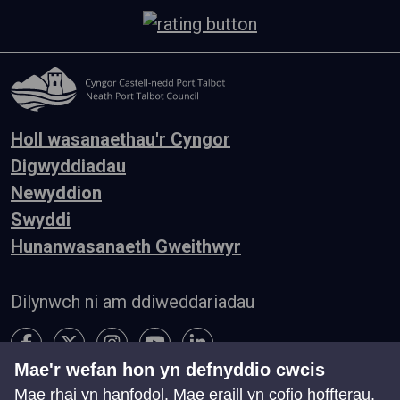
Holl wasanaethau'r Cyngor
Digwyddiadau
Newyddion
Swyddi
Hunanwasanaeth Gweithwyr
Dilynwch ni am ddiweddariadau
Mae'r wefan hon yn defnyddio cwcis
Mae rhai yn hanfodol. Mae eraill yn cofio hoffterau,
Hygyrchedd
Telerau ac Amodau
Preifatrwydd