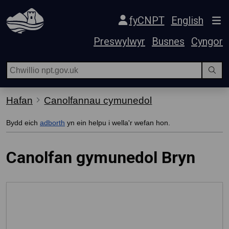
Hepgor gwe-lywio
fyCNPT
English
Preswylwyr
Busnes
Cyngor
Hafan
Canolfannau cymunedol
Bydd eich
adborth
yn ein helpu i wella'r wefan hon.
Canolfan gymunedol Bryn