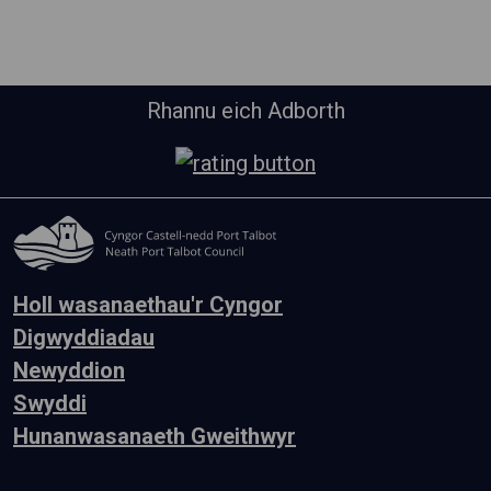
Rhannu eich Adborth
Holl wasanaethau'r Cyngor
Digwyddiadau
Newyddion
Swyddi
Hunanwasanaeth Gweithwyr