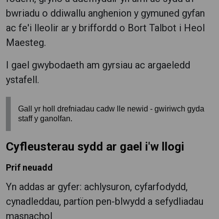
bwriadu o ddiwallu anghenion y gymuned gyfan
ac fe'i lleolir ar y briffordd o Bort Talbot i Heol
Maesteg.
I gael gwybodaeth am gyrsiau ac argaeledd
ystafell.
Gall yr holl drefniadau cadw lle newid - gwiriwch gyda
staff y ganolfan.
Cyfleusterau sydd ar gael i'w llogi
Prif neuadd
Yn addas ar gyfer: achlysuron, cyfarfodydd,
cynadleddau, partïon pen-blwydd a sefydliadau
masnachol