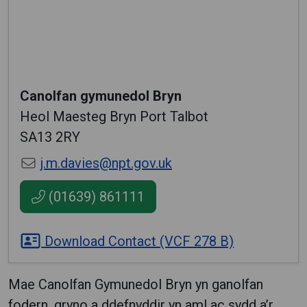
Canolfan gymunedol Bryn
Heol Maesteg Bryn Port Talbot
SA13 2RY
j.m.davies@npt.gov.uk
(01639) 861111
Download Contact (VCF 278 B)
Mae Canolfan Gymunedol Bryn yn ganolfan
fodern, gryno a ddefnyddir yn aml ac sydd a’r