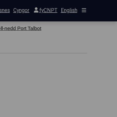
snes
Cyngor
fyCNPT
English
ll-nedd Port Talbot