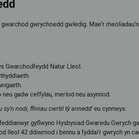
edd
gwarchod gwrychoedd gwledig. Mae'r rheoliadau'n
ys Gwarchodfeydd Natur Lleol.
thyddiaeth.
wigaeth.
io neu gadw ceffylau, merlod neu asynnod.
 sy'n nodi, ffiniau cwrtil tŷ annedd'
eu cynnwys.
 dirfeddianwyr gyflwyno Hysbysiad Gwaredu Gwrych ga
d lleol 42 ddiwrnod i bennu a fyddai'r gwrych yn cael