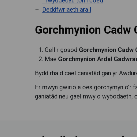
Trwyddedau torri coed
Deddfwriaeth arall
Gorchmynion Cadw 
Gellir gosod
Gorchmynion Cadw 
Mae
Gorchmynion Ardal Gadwra
Bydd rhaid cael caniatâd gan yr Awdur
Er mwyn gwirio a oes gorchymyn o'r fat
ganiatâd neu gael mwy o wybodaeth, c