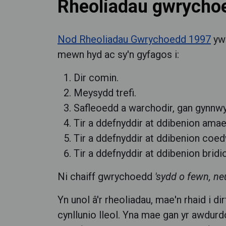
Rheoliadau gwrycho
Nod Rheoliadau Gwrychoedd 1997
yw 
mewn hyd ac sy'n gyfagos i:
Dir comin.
Meysydd trefi.
Safleoedd a warchodir, gan gynnw
Tir a ddefnyddir at ddibenion amae
Tir a ddefnyddir at ddibenion coed
Tir a ddefnyddir at ddibenion brid
Ni chaiff gwrychoedd
'sydd o fewn, neu
Yn unol â'r rheoliadau, mae'n rhaid i
cynllunio lleol. Yna mae gan yr awdurdo