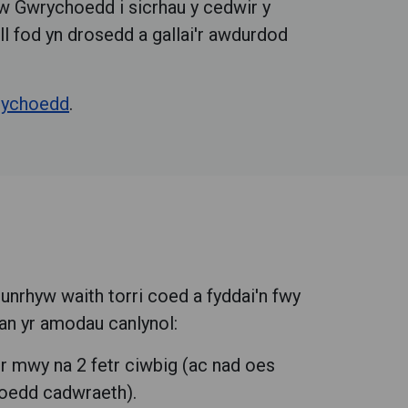
adw Gwrychoedd i sicrhau y cedwir y
l fod yn drosedd a gallai'r awdurdod
rychoedd
.
unrhyw waith torri coed a fyddai'n fwy
an yr amodau canlynol:
r mwy na 2 fetr ciwbig (ac nad oes
loedd cadwraeth).