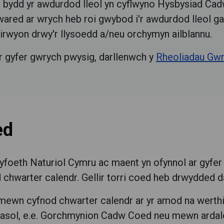
lly, bydd yr awdurdod lleol yn cyflwyno Hysbysiad C
ared ar wrych heb roi gwybod i'r awdurdod lleol gal
dirwyon drwy'r llysoedd a/neu orchymyn ailblannu.
r gyfer gwrych pwysig, darllenwch y
Rheoliadau Gw
ed
yfoeth Naturiol Cymru ac maent yn ofynnol ar gyfer 
chwarter calendr. Gellir torri coed heb drwydded d
 mewn cyfnod chwarter calendr ar yr amod na werthi
thnasol, e.e. Gorchmynion Cadw Coed neu mewn arda