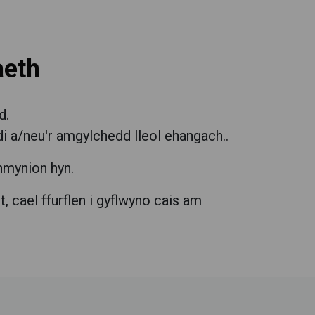
aeth
d.
i a/neu'r amgylchedd lleol ehangach..
hmynion hyn.
 cael ffurflen i gyflwyno cais am