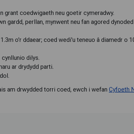
llun grant coedwigaeth neu goetir cymeradwy.
wn gardd, perllan, mynwent neu fan agored dynoded
 1.3m o'r ddaear; coed wedi'u teneuo â diamedr o 1
cynllunio dilys.
aru ar drydydd parti.
dol.
ais am drwydded torri coed, ewch i wefan
Cyfoeth 