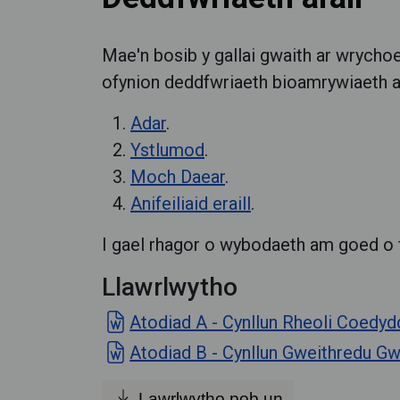
Mae'n bosib y gallai gwaith ar wrychoe
ofynion deddfwriaeth bioamrywiaeth ara
Adar
.
Ystlumod
.
Moch Daear
.
Anifeiliaid eraill
.
I gael rhagor o wybodaeth am goed o 
Llawrlwytho
Atodiad A - Cynllun Rheoli Coedy
Atodiad B - Cynllun Gweithredu G
Lawrlwytho pob un