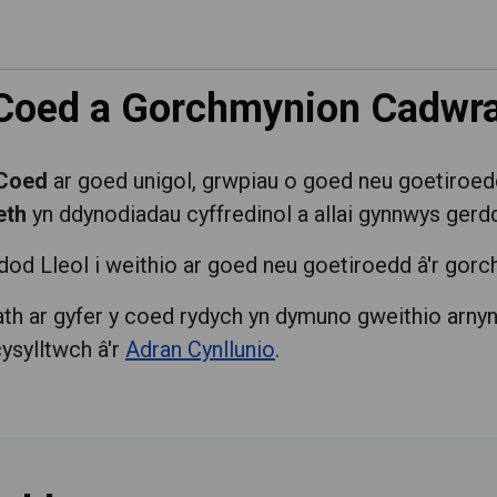
Coed a Gorchmynion Cadwr
Coed
ar goed unigol, grwpiau o goed neu goetiroed
eth
yn ddynodiadau cyffredinol a allai gynnwys gerdd
dod Lleol i weithio ar goed neu goetiroedd â'r gorc
h ar gyfer y coed rydych yn dymuno gweithio arnynt,
ysylltwch â'r
Adran Cynllunio
.