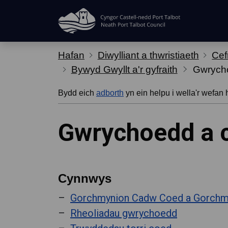
Hepgor gwe-lywio
Hafan
Diwylliant a thwristiaeth
Cef
Bywyd Gwyllt a'r gyfraith
Gwrych
Bydd eich
adborth
yn ein helpu i wella'r wefan 
Gwrychoedd a 
Cynnwys
Gorchmynion Cadw Coed a Gorchm
Rheoliadau gwrychoedd