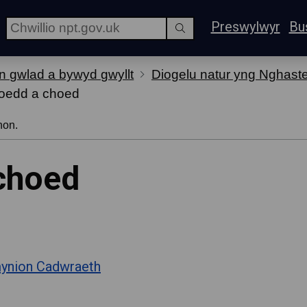
Preswylwyr
Bu
n gwlad a bywyd gwyllt
Diogelu natur yng Nghaste
oedd a choed
hon.
choed
ynion Cadwraeth