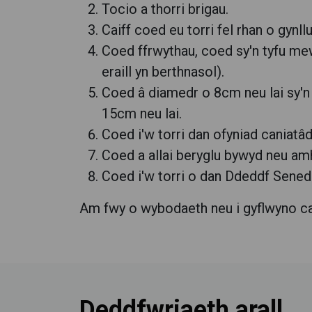
Tocio a thorri brigau.
Caiff coed eu torri fel rhan o gyn
Coed ffrwythau, coed sy'n tyfu me
eraill yn berthnasol).
Coed â diamedr o 8cm neu lai sy'n
15cm neu lai.
Coed i'w torri dan ofyniad caniatâd 
Coed a allai beryglu bywyd neu amh
Coed i'w torri o dan Ddeddf Sened
Am fwy o wybodaeth neu i gyflwyno c
Deddfwriaeth arall