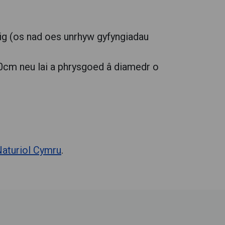
ig (os nad oes unrhyw gyfyngiadau
0cm neu lai a phrysgoed â diamedr o
Naturiol Cymru
.