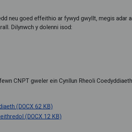
dd neu goed effeithio ar fywyd gwyllt, megis adar ac
ll. Dilynwch y dolenni isod:
fewn CNPT gweler ein Cynllun Rheoli Coedyddiaeth
ddiaeth (DOCX 62 KB)
weithredol (DOCX 12 KB)