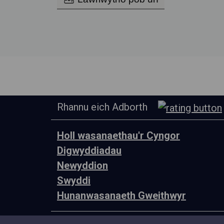
Rhannu eich Adborth
Holl wasanaethau'r Cyngor
Digwyddiadau
Newyddion
Swyddi
Hunanwasanaeth Gweithwyr