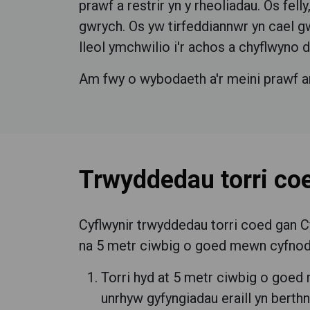
prawf a restrir yn y rheoliadau. Os fe
gwrych. Os yw tirfeddiannwr yn cael gw
lleol ymchwilio i'r achos a chyflwyno 
Am fwy o wybodaeth a'r meini prawf a
Trwyddedau torri co
Cyflwynir trwyddedau torri coed gan C
na 5 metr ciwbig o goed mewn cyfnod 
Torri hyd at 5 metr ciwbig o goed
unrhyw gyfyngiadau eraill yn ber