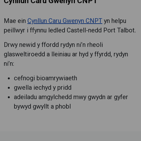
Cynllun Caru Gwenyn CNPT
Mae ein
Cynllun Caru Gwenyn CNPT
yn helpu
peillwyr i ffynnu ledled Castell-nedd Port Talbot.
Drwy newid y ffordd rydyn ni’n rheoli
glasweltiroedd a lleiniau ar hyd y ffyrdd, rydyn
ni’n:
cefnogi bioamrywiaeth
gwella iechyd y pridd
adeiladu amgylchedd mwy gwydn ar gyfer
bywyd gwyllt a phobl