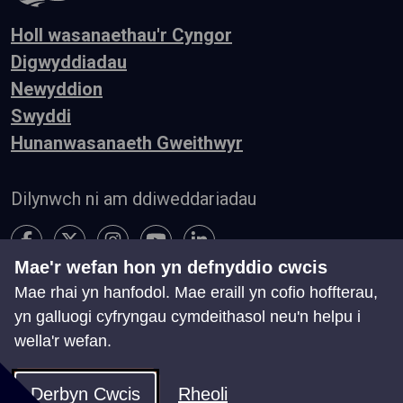
Holl wasanaethau'r Cyngor
Digwyddiadau
Newyddion
Swyddi
Hunanwasanaeth Gweithwyr
Dilynwch ni am ddiweddariadau
Mae'r wefan hon yn defnyddio cwcis
Mae rhai yn hanfodol. Mae eraill yn cofio hoffterau,
Hygyrchedd
Telerau ac Amodau
Preifatrwydd
yn galluogi cyfryngau cymdeithasol neu'n helpu i
Cysylltu â ni
wella'r wefan.
Chwillio
Map o'r Wefan
Rheoli Cwcis
Derbyn Cwcis
Rheoli