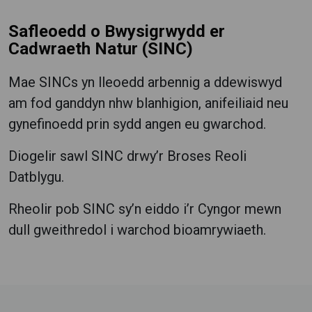
Safleoedd o Bwysigrwydd er
Cadwraeth Natur (SINC)
Mae SINCs yn lleoedd arbennig a ddewiswyd
am fod ganddyn nhw blanhigion, anifeiliaid neu
gynefinoedd prin sydd angen eu gwarchod.
Diogelir sawl SINC drwy’r Broses Reoli
Datblygu.
Rheolir pob SINC sy’n eiddo i’r Cyngor mewn
dull gweithredol i warchod bioamrywiaeth.