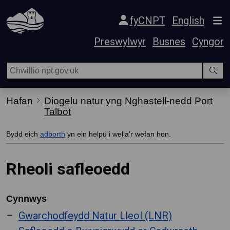
Hepgor gwe-lywio
fyCNPT
English
Preswylwyr
Busnes
Cyngor
Hafan
Diogelu natur yng Nghastell-nedd Port
Talbot
Bydd eich
adborth
yn ein helpu i wella'r wefan hon.
Rheoli safleoedd
Cynnwys
Gwarchodfeydd Natur Lleol (LNR)