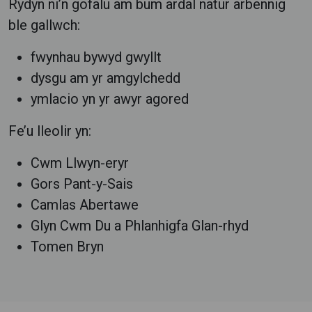
Rydyn ni’n gofalu am bum ardal natur arbennig
ble gallwch:
fwynhau bywyd gwyllt
dysgu am yr amgylchedd
ymlacio yn yr awyr agored
Fe’u lleolir yn:
Cwm Llwyn-eryr
Gors Pant-y-Sais
Camlas Abertawe
Glyn Cwm Du a Phlanhigfa Glan-rhyd
Tomen Bryn