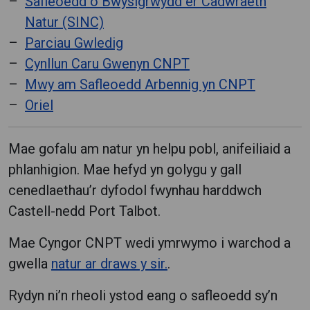
Safleoedd o Bwysigrwydd er Cadwraeth
Natur (SINC)
Parciau Gwledig
Cynllun Caru Gwenyn CNPT
Mwy am Safleoedd Arbennig yn CNPT
Oriel
Mae gofalu am natur yn helpu pobl, anifeiliaid a
phlanhigion. Mae hefyd yn golygu y gall
cenedlaethau’r dyfodol fwynhau harddwch
Castell-nedd Port Talbot.
Mae Cyngor CNPT wedi ymrwymo i warchod a
gwella
natur ar draws y sir.
.
Rydyn ni’n rheoli ystod eang o safleoedd sy’n