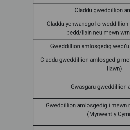
Claddu gweddillion a
Claddu ychwanegol o weddillion 
bedd/llain neu mewn wrn
Gweddillion amlosgedig wedi'u
Claddu gweddillion amlosgedig me
llawn)
Gwasgaru gweddillion 
Gweddillion amlosgedig i mewn ne
(Mynwent y Cym