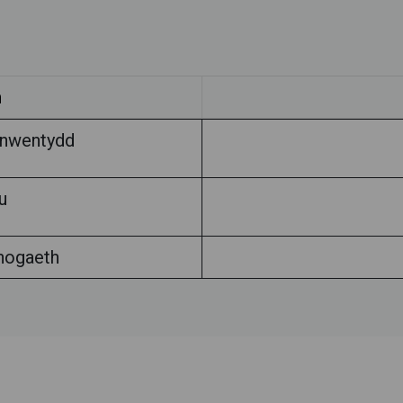
h
ynwentydd
u
nogaeth