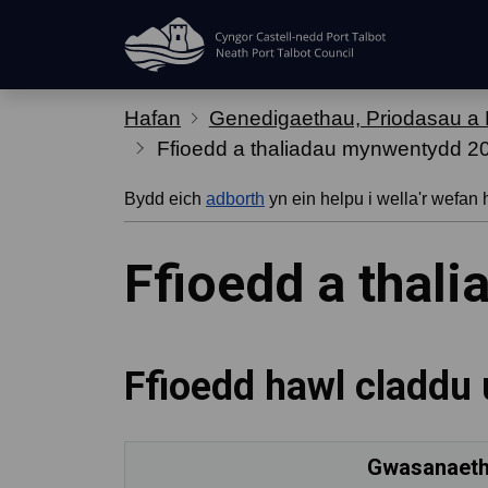
Hepgor gwe-lywio
Hafan
Genedigaethau, Priodasau a
Ffioedd a thaliadau mynwentydd 2
Bydd eich
adborth
yn ein helpu i wella'r wefan 
Ffioedd a thal
Ffioedd hawl claddu
Gwasanaet