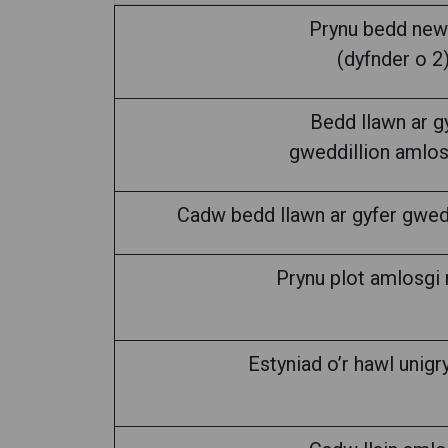
Prynu bedd ne
(dyfnder o 2
Bedd llawn ar g
gweddillion amlo
Cadw bedd llawn ar gyfer gwed
Prynu plot amlosgi
Estyniad o’r hawl unigr