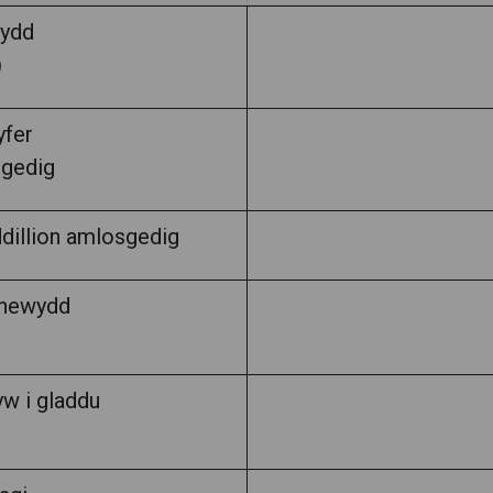
wydd
)
yfer
sgedig
dillion amlosgedig
 newydd
yw i gladdu