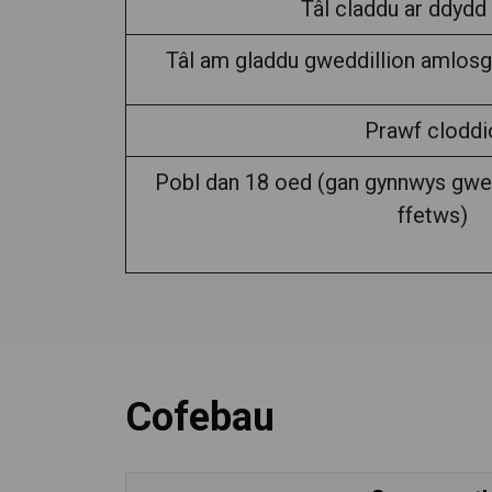
Tâl claddu ar ddyd
Tâl am gladdu gweddillion amlos
Prawf cloddi
Pobl dan 18 oed (gan gynnwys gwe
ffetws)
Cofebau