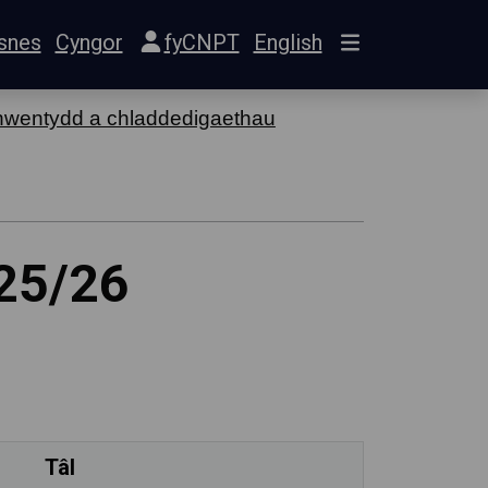
snes
Cyngor
fyCNPT
English
wentydd a chladdedigaethau
025/26
Tâl