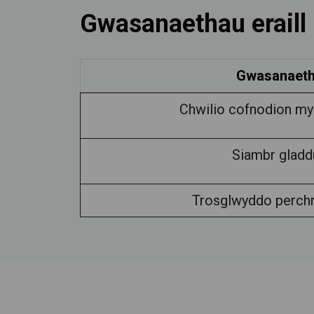
Gwasanaethau eraill
Gwasanaet
Chwilio cofnodion m
Siambr gladd
Trosglwyddo perch