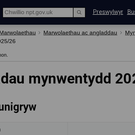
Preswylwyr
Bu
 Marwolaethau
Marwolaethau ac angladdau
Myn
025/26
hon.
iadau mynwentydd 2
 unigryw
h