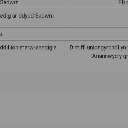
d Sadwrn
Ffi
gedig ar ddydd Sadwrn
o
ddillion marw-anedig a
Dim ffi uniongyrchol y
Ariannwyd y g