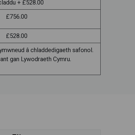
 claddu + £528.00
£756.00
£528.00
n ymwneud â chladdedigaeth safonol.
rant gan Lywodraeth Cymru.