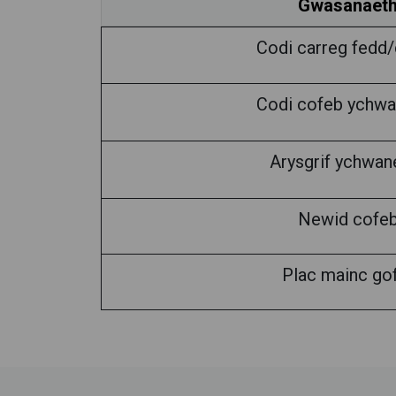
Gwasanaet
Codi carreg fedd
Codi cofeb ychwa
Arysgrif ychwan
Newid cofe
Plac mainc go