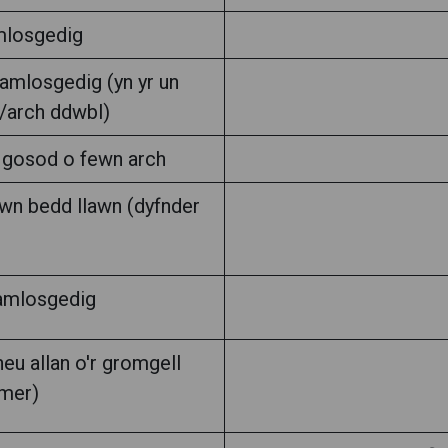
mlosgedig
amlosgedig (yn yr un
/arch ddwbl)
 gosod o fewn arch
wn bedd llawn (dyfnder
amlosgedig
u allan o'r gromgell
mer)