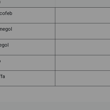
h
/cofeb
negol
egol
b
ffa