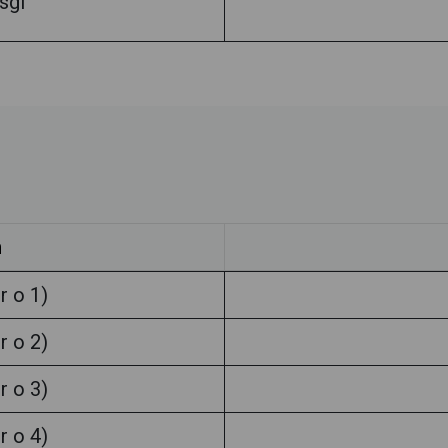
osgi
h
r o 1)
r o 2)
r o 3)
r o 4)