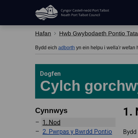
Hepgor gwe-lywio
Hafan
Hwb Gwybodaeth Pontio Tata
Bydd eich
adborth
yn ein helpu i wella'r wefan 
Dogfen
Cylch gorchw
1.
Cynnwys
1. Nod
2. Pwrpas y Bwrdd Pontio
Bydd 