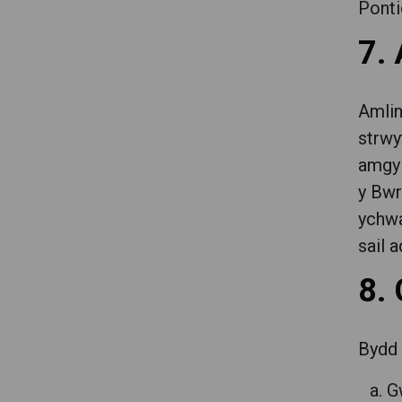
Ponti
7.
Amlin
strwy
amgyl
y Bwr
ychwa
sail 
8. 
Bydd 
G