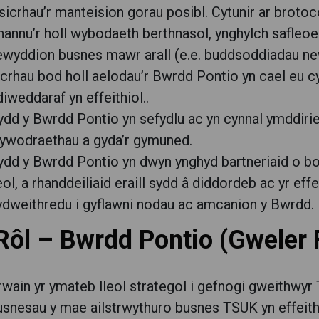
 sicrhau’r manteision gorau posibl. Cytunir ar broto
hannu’r holl wybodaeth berthnasol, ynghylch safleo
ewyddion busnes mawr arall (e.e. buddsoddiadau ne
icrhau bod holl aelodau’r Bwrdd Pontio yn cael eu 
iweddaraf yn effeithiol..
ydd y Bwrdd Pontio yn sefydlu ac yn cynnal ymddiri
lywodraethau a gyda’r gymuned.
ydd y Bwrdd Pontio yn dwyn ynghyd bartneriaid o b
eol, a rhanddeiliaid eraill sydd â diddordeb ac yr eff
ydweithredu i gyflawni nodau ac amcanion y Bwrdd.
Rôl – Bwrdd Pontio (Gweler 
rwain yr ymateb lleol strategol i gefnogi gweithwy
usnesau y mae ailstrwythuro busnes TSUK yn effeithi