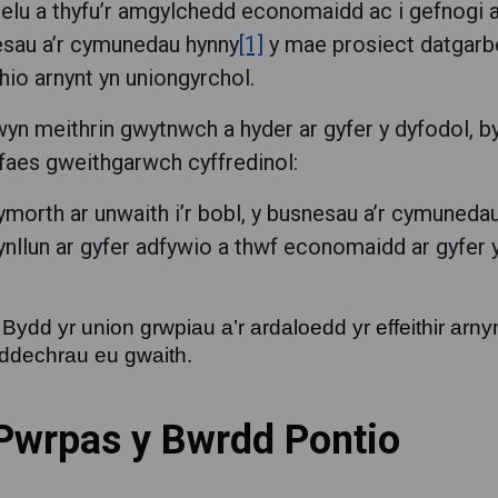
elu a thyfu’r amgylchedd economaidd ac i gefnogi a ll
sau a’r cymunedau hynny
[1]
y mae prosiect datgarb
thio arnynt yn uniongyrchol.
yn meithrin gwytnwch a hyder ar gyfer y dyfodol, b
faes gweithgarwch cyffredinol:
morth ar unwaith i’r bobl, y busnesau a’r cymunedau 
ynllun ar gyfer adfywio a thwf economaidd ar gyfer 
Bydd yr union grwpiau a’r ardaloedd yr effeithir arn
 ddechrau eu gwaith.
 Pwrpas y Bwrdd Pontio