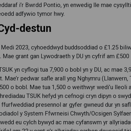
ddaraf i’r Bwrdd Pontio, yn enwedig lle mae cysyll
eoedd adfywio tymor hwy.
 Cyd-destun
 Medi 2023, cyhoeddwyd buddsoddiad o £1.25 biliw
 Mae grant gan Lywodraeth y DU yn cyfrif am £500
SUK yn cyflogi tua 7,900 o bobl yn y DU, ac mae 3,90
t. Mae’r pedwar safle arall yng Nghymru (Llanwern, Tr
,500 o bobl. Mae tua 1,500 o weithwyr wedi’u lleoli 
hrediadau TSUK hefyd yn cefnogi cryn dipyn o swyd
 ffurfweddiad presennol ar gyfer gwneud dur yn safl
odiadol y System Ffwrneisi Chwyth/Ocsigen Sylfaeno
iwedd eu cylch bywyd ac mae cyfanswm yr allyriada