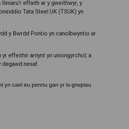
iniaru’r effaith ar y gweithwyr, y
oneiddio Tata Steel UK (TSUK) yn
ydd y Bwrdd Pontio yn canolbwyntio ar
yr effeithir arnynt yn uniongyrchol; a
y degawd nesaf.
ynt yn cael eu pennu gan yr is-grwpiau