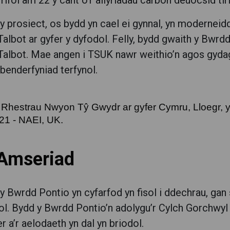
frifol am 22 y cant o’r allyriadau carbon deuocsid ti
y prosiect, os bydd yn cael ei gynnal, yn moderneidd
Talbot ar gyfer y dyfodol. Felly, bydd gwaith y Bwrd
Talbot. Mae angen i TSUK nawr weithio’n agos gydag
 benderfyniad terfynol.
Rhestrau Nwyon Tŷ Gwydr ar gyfer Cymru, Lloegr, 
21 - NAEI, UK.
 Amseriad
y Bwrdd Pontio yn cyfarfod yn fisol i ddechrau, gan
ol. Bydd y Bwrdd Pontio’n adolygu’r Cylch Gorchwyl a
r a’r aelodaeth yn dal yn briodol.