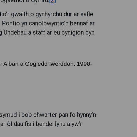
riogaethol o Gymru.
[2]
io’r gwaith o gynhyrchu dur ar safle
d Pontio yn canolbwyntio’n bennaf ar
 Undebau a staff ar eu cynigion cyn
yr Alban a Gogledd Iwerddon: 1990-
 symud i bob chwarter pan fo hynny’n
r ôl dau fis i benderfynu a yw’r