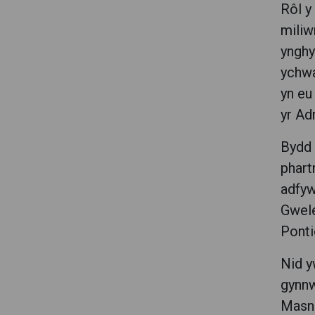
Rôl y
miliw
ynghy
ychwa
yn eu
yr Ad
Bydd 
phart
adfyw
Gwele
Ponti
Nid y
gynnw
Masna