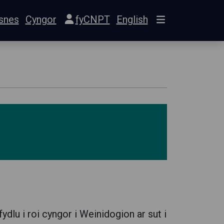
snes
Cyngor
fyCNPT
English
dlu i roi cyngor i Weinidogion ar sut i