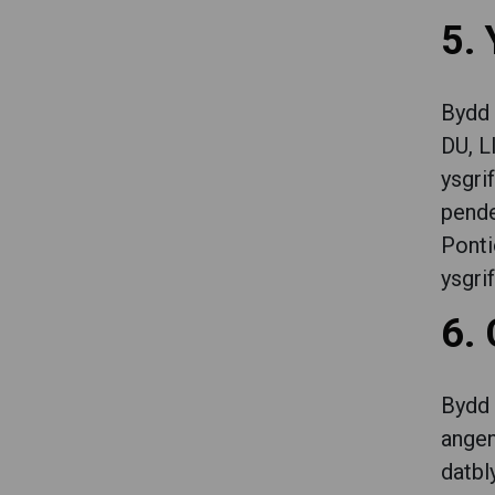
5.
Bydd 
DU, L
ysgri
pende
Ponti
ysgri
6.
Bydd 
angen
datbl