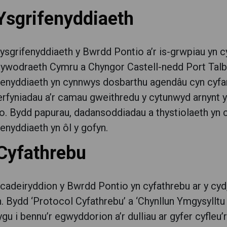
 Ysgrifenyddiaeth
ysgrifenyddiaeth y Bwrdd Pontio a’r is-grwpiau yn
lywodraeth Cymru a Chyngor Castell-nedd Port Talbo
fenyddiaeth yn cynnwys dosbarthu agendâu cyn cyfa
rfyniadau a’r camau gweithredu y cytunwyd arnynt y
o. Bydd papurau, dadansoddiadau a thystiolaeth yn 
fenyddiaeth yn ôl y gofyn.
 Cyfathrebu
cadeiryddion y Bwrdd Pontio yn cyfathrebu ar y cyd, 
. Bydd ‘Protocol Cyfathrebu’ a ‘Chynllun Ymgysylltu 
ygu i bennu’r egwyddorion a’r dulliau ar gyfer cyfle