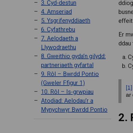
3. Cyd-destun
ddiog
4. Amseriad
busne
5. Ysgrifenyddiaeth
effei
6. Cyfathrebu
Er mw
7. Aelodaeth a
ddau 
Llywodraethu
8. Gweithio gyda’n gilydd:
Cy
partneriaeth gyfartal
C
9. Rôl – Bwrdd Pontio
(Gweler Ffigur 1)
[1]
10. Rôl – Is-grwpiau
ar
Atodiad: Aelodau’r a
Mynychwyr Bwrdd Pontio
2.