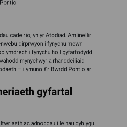
Pontio.
au cadeirio, yn yr Atodiad. Amlinellir
u enwebu dirprwyon i fynychu mewn
ob ymdrech i fynychu holl gyfarfodydd
gwahodd mynychwyr a rhanddeiliaid
odaeth – i ymuno â’r Bwrdd Pontio ar
neriaeth gyfartal
ltwriaeth ac adnoddau i leihau dyblygu