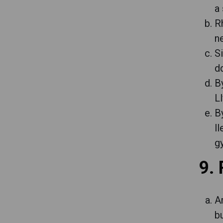
a
R
n
S
dd
B
L
B
ll
g
9. 
A
b