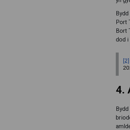
yn gy
Bydd 
Port 
Bort 
dod i
[2]
20
4.
Bydd 
briod
amlde