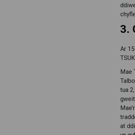
ddiwe
chyfl
3.
Ar 15
TSUK.
Mae T
Talbo
tua 2
gweit
Mae’r
tradd
at dd