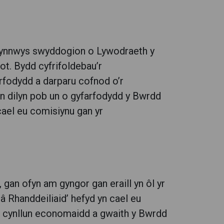
 cynnwys swyddogion o Lywodraeth y
t. Bydd cyfrifoldebau’r
rfodydd a darparu cofnod o’r
n dilyn pob un o gyfarfodydd y Bwrdd
cael eu comisiynu gan yr
gan ofyn am gyngor gan eraill yn ôl yr
â Rhanddeiliaid’ hefyd yn cael eu
u’r cynllun economaidd a gwaith y Bwrdd