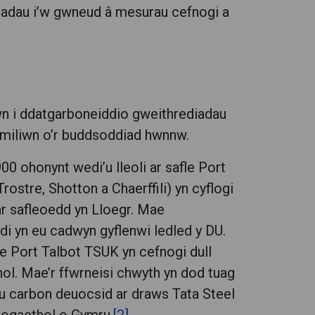
tiadau i’w gwneud â mesurau cefnogi a
n i ddatgarboneiddio gweithrediadau
 miliwn o’r buddsoddiad hwnnw.
0 ohonynt wedi’u lleoli ar safle Port
ostre, Shotton a Chaerffili) yn cyflogi
ar safleoedd yn Lloegr. Mae
di yn eu cadwyn gyflenwi ledled y DU.
e Port Talbot TSUK yn cefnogi dull
l. Mae’r ffwrneisi chwyth yn dod tuag
u carbon deuocsid ar draws Tata Steel