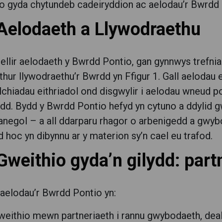
o gyda chytundeb cadeiryddion ac aelodau’r Bwrdd 
 Aelodaeth a Llywodraethu
ellir aelodaeth y Bwrdd Pontio, gan gynnwys trefniad
thur llywodraethu’r Bwrdd yn Ffigur 1. Gall aeloda
chiadau eithriadol ond disgwylir i aelodau wneud p
dd. Bydd y Bwrdd Pontio hefyd yn cytuno a ddylid 
negol – a all ddarparu rhagor o arbenigedd a gwyb
ad hoc yn dibynnu ar y materion sy’n cael eu trafod.
Gweithio gyda’n gilydd: part
aelodau’r Bwrdd Pontio yn:
weithio mewn partneriaeth i rannu gwybodaeth, deal