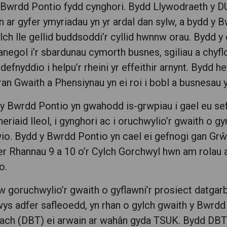
 Bwrdd Pontio fydd cynghori. Bydd Llywodraeth y D
n ar gyfer ymyriadau yn yr ardal dan sylw, a bydd y
lch lle gellid buddsoddi’r cyllid hwnnw orau. Bydd y
negol i’r sbardunau cymorth busnes, sgiliau a chy
 defnyddio i helpu’r rheini yr effeithir arnynt. Bydd 
ran Gwaith a Phensiynau yn ei roi i bobl a busnesau yr
y Bwrdd Pontio yn gwahodd is-grwpiau i gael eu sef
neriaid lleol, i gynghori ac i oruchwylio’r gwaith o 
io. Bydd y Bwrdd Pontio yn cael ei gefnogi gan Gr
r Rhannau 9 a 10 o’r Cylch Gorchwyl hwn am rolau
o.
w goruchwylio’r gwaith o gyflawni’r prosiect datgar
ys adfer safleoedd, yn rhan o gylch gwaith y Bwrdd
ch (DBT) ei arwain ar wahân gyda TSUK. Bydd DBT