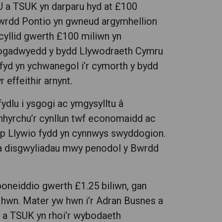
U a TSUK yn darparu hyd at £100
 Bwrdd Pontio yn gwneud argymhellion
 cyllid gwerth £100 miliwn yn
flogadwyedd y bydd Llywodraeth Cymru
hefyd yn ychwanegol i’r cymorth y bydd
 effeithir arnynt.
ydlu i ysgogi ac ymgysylltu â
gynhyrchu’r cynllun twf economaidd ac
ŵp Llywio fydd yn cynnwys swyddogion.
 a disgwyliadau mwy penodol y Bwrdd
boneiddio gwerth £1.25 biliwn, gan
 hwn. Mater yw hwn i’r Adran Busnes a
 a TSUK yn rhoi’r wybodaeth