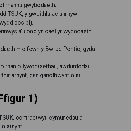
col rhannu gwybodaeth.
edd TSUK, y gweithlu ac unrhyw
wydd posibl).
cynnwys a’u bod yn cael yr wybodaeth
edaeth – o fewn y Bwrdd Pontio, gyda
ob rhan o lywodraethau, awdurdodau
eithir arnynt, gan ganolbwyntio ar
Ffigur 1)
r TSUK, contractwyr, cymunedau a
o arnynt.