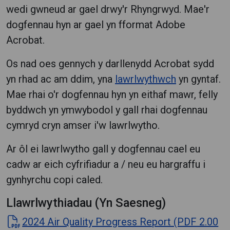
wedi gwneud ar gael drwy'r Rhyngrwyd. Mae'r
dogfennau hyn ar gael yn fformat Adobe
Acrobat.
Os nad oes gennych y darllenydd Acrobat sydd
yn rhad ac am ddim, yna
lawrlwythwch
yn gyntaf.
Mae rhai o'r dogfennau hyn yn eithaf mawr, felly
byddwch yn ymwybodol y gall rhai dogfennau
cymryd cryn amser i'w lawrlwytho.
Ar ôl ei lawrlwytho gall y dogfennau cael eu
cadw ar eich cyfrifiadur a / neu eu hargraffu i
gynhyrchu copi caled.
Llawrlwythiadau (Yn Saesneg)
2024 Air Quality Progress Report (PDF 2.00