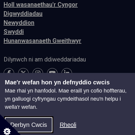
Holl wasanaethau'r Cyngor
Digwyddiadau
Newyddion
Swyddi
Hunanwasanaeth Gweithwyr
Dilynwch ni am ddiweddariadau
Mae'r wefan hon yn defnyddio cwcis
Mae rhai yn hanfodol. Mae eraill yn cofio hoffterau,
Hygyrchedd
Telerau ac Amodau
Preifatrwydd
yn galluogi cyfryngau cymdeithasol neu'n helpu i
Cysylltu â ni
wella'r wefan.
Chwillio
Map o'r Wefan
Rheoli Cwcis
Derbyn Cwcis
Rheoli
© Cyngor Castell-nedd Port Talbot