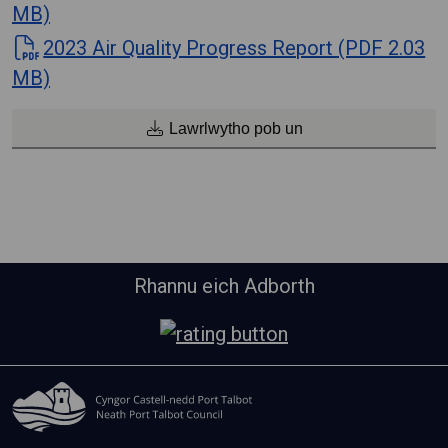
MB)
2023 Air Quality Progress Report (PDF 2.03
MB)
Lawrlwytho pob un
Rhannu eich Adborth