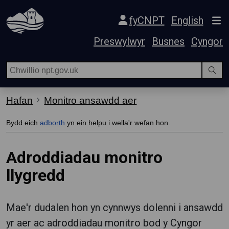
Hepgor gwe-lywio
fyCNPT
English
Preswylwyr
Busnes
Cyngor
Hafan
Monitro ansawdd aer
Bydd eich
adborth
yn ein helpu i wella'r wefan hon.
Adroddiadau monitro
llygredd
Mae'r dudalen hon yn cynnwys dolenni i ansawdd
yr aer ac adroddiadau monitro bod y Cyngor