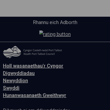
Rhannu eich Adborth
Holl wasanaethau'r Cyngor
Digwyddiadau
Newyddion
Swyddi
Hunanwasanaeth Gweithwyr