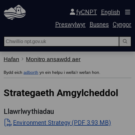
Hepgor gwe-lywio
fyCNPT
English
Preswylwyr
Busnes
Cyngor
Hafan
Monitro ansawdd aer
Bydd eich
adborth
yn ein helpu i wella'r wefan hon.
Strategaeth Amgylcheddol
Llawrlwythiadau
Environment Strategy (PDF 3.93 MB)