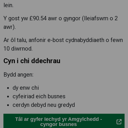
lein.
Y gost yw £90.54 awr o gyngor (lleiafswm o 2
awr).
Ar ôl talu, anfonir e-bost cydnabyddiaeth o fewn
10 diwrnod.
Cyn i chi ddechrau
Bydd angen:
dy enw chi
cyfeiriad eich busnes
cerdyn debyd neu gredyd
Tâl ar gyfer Iechyd yr Amgylchedd -
cyngor busnes