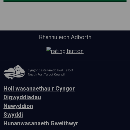
Rhannu eich Adborth
Holl wasanaethau'r Cyngor
Digwyddiadau
Newyddion
Swyddi
Hunanwasanaeth Gweithwyr