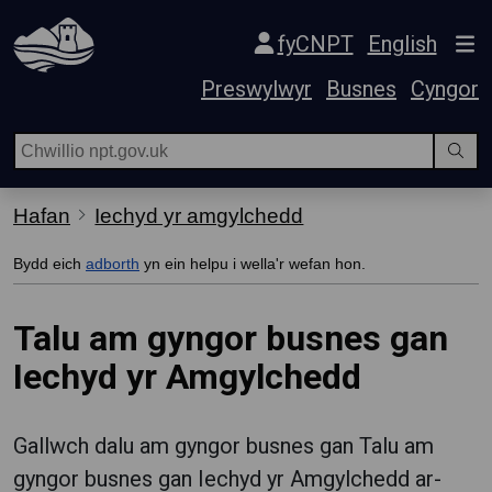
Hepgor gwe-lywio
fyCNPT
English
Preswylwyr
Busnes
Cyngor
Hafan
Iechyd yr amgylchedd
Bydd eich
adborth
yn ein helpu i wella'r wefan hon.
Talu am gyngor busnes gan
Iechyd yr Amgylchedd
Gallwch dalu am gyngor busnes gan Talu am
gyngor busnes gan Iechyd yr Amgylchedd ar-