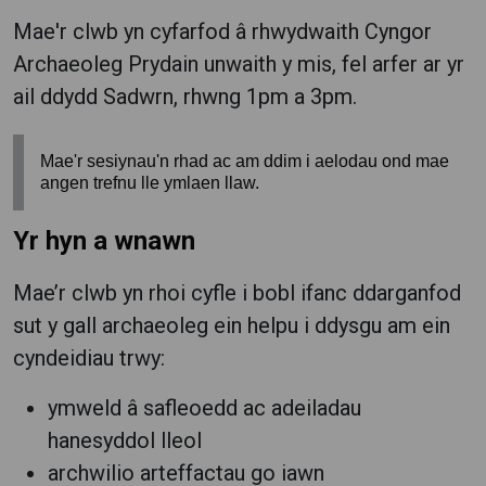
Mae'r clwb yn cyfarfod â rhwydwaith Cyngor
Archaeoleg Prydain unwaith y mis, fel arfer ar yr
ail ddydd Sadwrn, rhwng 1pm a 3pm.
Mae'r sesiynau'n rhad ac am ddim i aelodau ond mae
angen trefnu lle ymlaen llaw.
Yr hyn a wnawn
Mae’r clwb yn rhoi cyfle i bobl ifanc ddarganfod
sut y gall archaeoleg ein helpu i ddysgu am ein
cyndeidiau trwy:
ymweld â safleoedd ac adeiladau
hanesyddol lleol
archwilio arteffactau go iawn