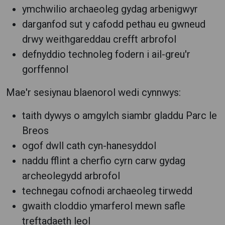
ymchwilio archaeoleg gydag arbenigwyr
darganfod sut y cafodd pethau eu gwneud
drwy weithgareddau crefft arbrofol
defnyddio technoleg fodern i ail-greu'r
gorffennol
Mae'r sesiynau blaenorol wedi cynnwys:
taith dywys o amgylch siambr gladdu Parc le
Breos
ogof dwll cath cyn-hanesyddol
naddu fflint a cherfio cyrn carw gydag
archeolegydd arbrofol
technegau cofnodi archaeoleg tirwedd
gwaith cloddio ymarferol mewn safle
treftadaeth leol