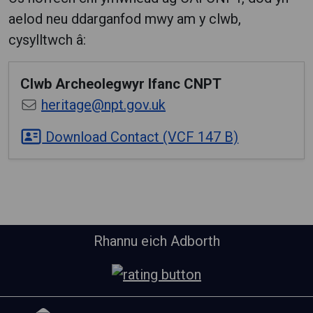
aelod neu ddarganfod mwy am y clwb,
cysylltwch â:
Clwb Archeolegwyr Ifanc CNPT
heritage@npt.gov.uk
Download Contact (VCF 147 B)
Rhannu eich Adborth