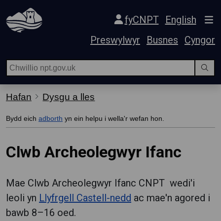
Hepgor gwe-lywio
fyCNPT
English
Preswylwyr
Busnes
Cyngor
Hafan
Dysgu a lles
Bydd eich
adborth
yn ein helpu i wella'r wefan hon.
Clwb Archeolegwyr Ifanc
Mae Clwb Archeolegwyr Ifanc CNPT wedi'i
leoli yn
Llyfrgell Castell-nedd
ac mae'n agored i
bawb 8–16 oed.