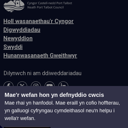
Holl wasanaethau'r Cyngor
Digwyddiadau
Newyddion
Swyddi
Hunanwasanaeth Gweithwyr
Dilynwch ni am ddiweddariadau
Mae'r wefan hon yn defnyddio cwcis
Mae rhai yn hanfodol. Mae eraill yn cofio hoffterau,
Hygyrchedd
Telerau ac Amodau
Preifatrwydd
yn galluogi cyfryngau cymdeithasol neu'n helpu i
Cysylltu â ni
wella'r wefan.
Chwillio
Map o'r Wefan
Rheoli Cwcis