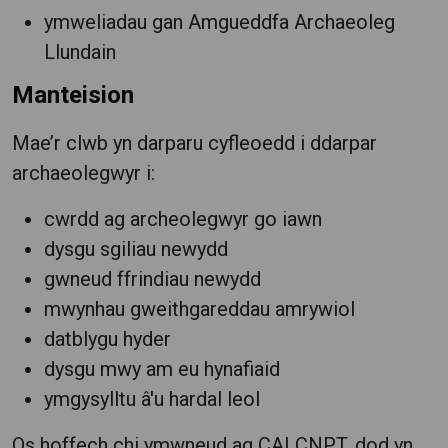
ymweliadau gan Amgueddfa Archaeoleg
Llundain
Manteision
Mae’r clwb yn darparu cyfleoedd i ddarpar
archaeolegwyr i:
cwrdd ag archeolegwyr go iawn
dysgu sgiliau newydd
gwneud ffrindiau newydd
mwynhau gweithgareddau amrywiol
datblygu hyder
dysgu mwy am eu hynafiaid
ymgysylltu â'u hardal leol
Os hoffech chi ymwneud ag CAI CNPT, dod yn