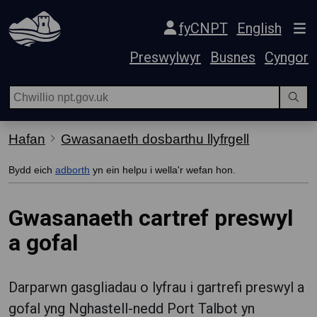
Hepgor gwe-lywio
fyCNPT
English
Preswylwyr
Busnes
Cyngor
Hafan
Gwasanaeth dosbarthu llyfrgell
Bydd eich
adborth
yn ein helpu i wella'r wefan hon.
Gwasanaeth cartref preswyl
a gofal
Darparwn gasgliadau o lyfrau i gartrefi preswyl a
gofal yng Nghastell-nedd Port Talbot yn