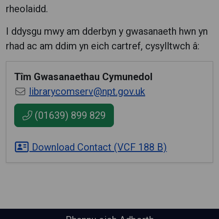
rheolaidd.
I ddysgu mwy am dderbyn y gwasanaeth hwn yn
rhad ac am ddim yn eich cartref, cysylltwch â:
Tîm Gwasanaethau Cymunedol
librarycomserv@npt.gov.uk
(01639) 899 829
Download Contact (VCF 188 B)