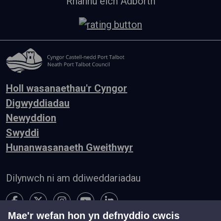
Rhannu eich Adborth
Holl wasanaethau'r Cyngor
Digwyddiadau
Newyddion
Swyddi
Hunanwasanaeth Gweithwyr
Dilynwch ni am ddiweddariadau
Mae'r wefan hon yn defnyddio cwcis