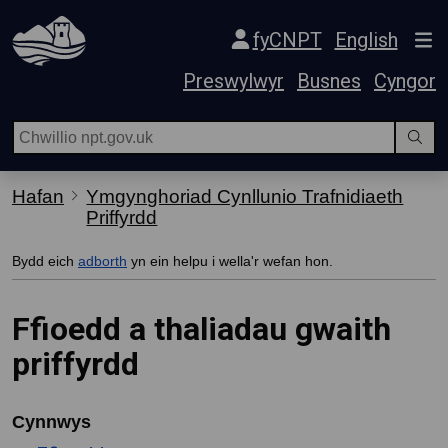
Hepgor gwe-lywio
fyCNPT
English
Preswylwyr
Busnes
Cyngor
Hafan
Ymgynghoriad Cynllunio Trafnidiaeth
Priffyrdd
Bydd eich
adborth
yn ein helpu i wella'r wefan hon.
Ffioedd a thaliadau gwaith
priffyrdd
Cynnwys