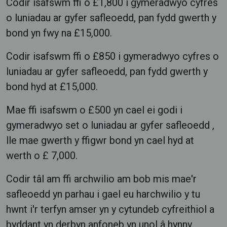
Codir isafswm ffi o £1,800 i gymeradwyo cyfres
o luniadau ar gyfer safleoedd, pan fydd gwerth y
bond yn fwy na £15,000.
Codir isafswm ffi o £850 i gymeradwyo cyfres o
luniadau ar gyfer safleoedd, pan fydd gwerth y
bond hyd at £15,000.
Mae ffi isafswm o £500 yn cael ei godi i
gymeradwyo set o luniadau ar gyfer safleoedd ,
lle mae gwerth y ffigwr bond yn cael hyd at
werth o £ 7,000.
Codir tâl am ffi archwilio am bob mis mae'r
safleoedd yn parhau i gael eu harchwilio y tu
hwnt i'r terfyn amser yn y cytundeb cyfreithiol a
byddant yn derbyn anfoneb yn unol â hynny.