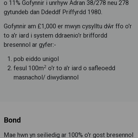
o 11% Gofynnir i unrhyw Adran 38/278 neu 278
gytundeb dan Ddeddf Priffyrdd 1980.
Gofynnir am £1,000 er mwyn cysylltu dŵr ffo o'r
to a'r iard i system ddraenio'r briffordd
bresennol ar gyfer:-
pob eiddo unigol
2
fesul 100m
o'r to a'r iard o safleoedd
masnachol/ diwydiannol
Bond
Mae hwn yn seiliedig ar 100% o'r gost bresennol