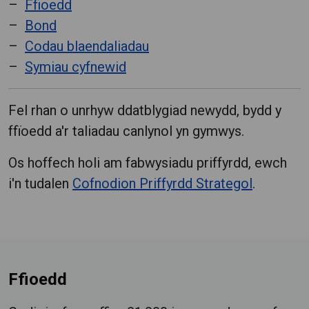
Ffioedd
Bond
Codau blaendaliadau
Symiau cyfnewid
Fel rhan o unrhyw ddatblygiad newydd, bydd y
ffïoedd a'r taliadau canlynol yn gymwys.
Os hoffech holi am fabwysiadu priffyrdd, ewch
i'n tudalen
Cofnodion Priffyrdd Strategol
.
Ffioedd