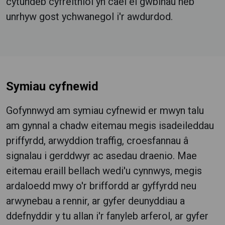
cytundeb cyfreithiol yn cael ei gwblhau heb
unrhyw gost ychwanegol i'r awdurdod.
Symiau cyfnewid
Gofynnwyd am symiau cyfnewid er mwyn talu
am gynnal a chadw eitemau megis isadeileddau
priffyrdd, arwyddion traffig, croesfannau â
signalau i gerddwyr ac asedau draenio. Mae
eitemau eraill bellach wedi'u cynnwys, megis
ardaloedd mwy o'r briffordd ar gyffyrdd neu
arwynebau a rennir, ar gyfer deunyddiau a
ddefnyddir y tu allan i'r fanyleb arferol, ar gyfer