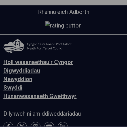
Rhannu eich Adborth
Holl wasanaethau'r Cyngor
Digwyddiadau
Newyddion
Swyddi
Hunanwasanaeth Gweithwyr
Dilynwch ni am ddiweddariadau