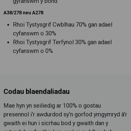
gyfanswm y bond
A38/278 neu A278
Rhoi Tystysgrif Cwblhau 70% gan adael
cyfanswm o 30%
Rhoi Tystysgrif Terfynol 30% gan adael
cyfanswm o 0%
Codau blaendaliadau
Mae hyn yn seiliedig ar 100% o gostau
presennol i'r awdurdod sy'n gorfod ymgymryd â'r
gwaith ei hun i sicrhau bod y gwaith dan y