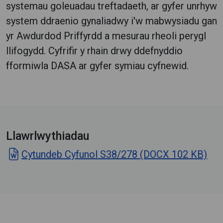
systemau goleuadau treftadaeth, ar gyfer unrhyw
system ddraenio gynaliadwy i'w mabwysiadu gan
yr Awdurdod Priffyrdd a mesurau rheoli perygl
llifogydd. Cyfrifir y rhain drwy ddefnyddio
fformiwla DASA ar gyfer symiau cyfnewid.
Llawrlwythiadau
Cytundeb Cyfunol S38/278 (DOCX 102 KB)