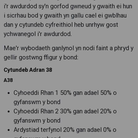
i'r awdurdod sy'n gorfod gwneud y gwaith ei hun
i sicrhau bod y gwaith yn gallu cael ei gwblhau
dan y cytundeb cyfreithiol heb unrhyw gost
ychwanegol i'r awdurdod.
Mae'r wybodaeth ganlynol yn nodi faint a phryd y
gellir gostwng ffigur y bond:
Cytundeb Adran 38
A38
Cyhoeddi Rhan 1 50% gan adael 50% o
gyfanswm y bond
Cyhoeddi Rhan 2 30% gan adael 20% o
gyfanswm y bond
Ardystiad terfynol 20% gan adael 0% o