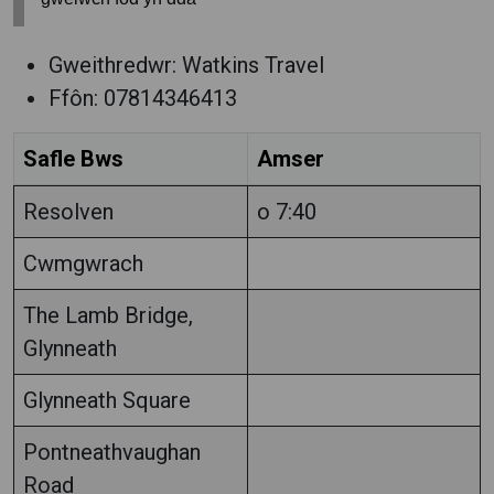
Gweithredwr: Watkins Travel
Ffôn: 07814346413
Safle Bws
Amser
Resolven
o 7:40
Cwmgwrach
The Lamb Bridge,
Glynneath
Glynneath Square
Pontneathvaughan
Road