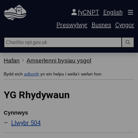
Hepgor gwe-lywio
fyCNPT
English
Preswylwyr
Busnes
Cyngor
Hafan
Amserlenni bysiau ysgol
Bydd eich
adborth
yn ein helpu i wella'r wefan hon.
YG Rhydywaun
Cynnwys
Llwybr 504