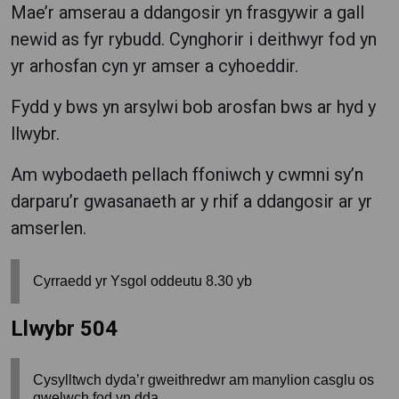
Mae’r amserau a ddangosir yn frasgywir a gall
newid as fyr rybudd. Cynghorir i deithwyr fod yn
yr arhosfan cyn yr amser a cyhoeddir.
Fydd y bws yn arsylwi bob arosfan bws ar hyd y
llwybr.
Am wybodaeth pellach ffoniwch y cwmni sy’n
darparu’r gwasanaeth ar y rhif a ddangosir ar yr
amserlen.
Cyrraedd yr Ysgol oddeutu 8.30 yb
Llwybr 504
Cysylltwch dyda’r gweithredwr am manylion casglu os
gwelwch fod yn dda