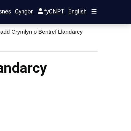
snes
Cyngor
fyCNPT
English
add Crymlyn o Bentref Llandarcy
andarcy