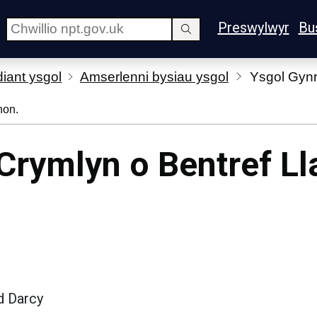
Preswylwyr
Bu
diant ysgol
Amserlenni bysiau ysgol
Ysgol Gynr
hon.
Crymlyn o Bentref Ll
d Darcy