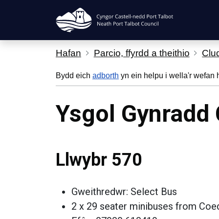
Hepgor gwe-lywio
Hafan
Parcio, ffyrdd a theithio
Clu
Bydd eich
adborth
yn ein helpu i wella'r wefan 
Ysgol Gynradd 
Llwybr 570
Gweithredwr: Select Bus
2 x 29 seater minibuses from Coe