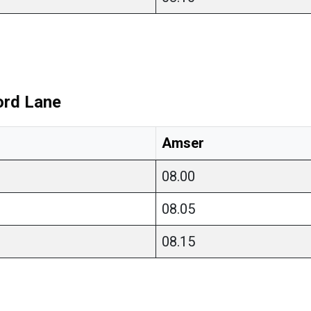
ord Lane
Amser
ges
08.00
08.05
08.15