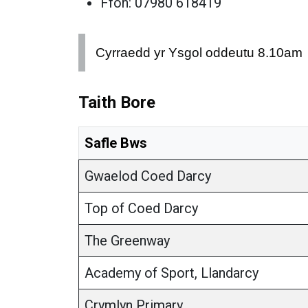
Ffôn:
07980 618419
Cyrraedd yr Ysgol oddeutu 8.10am
Taith Bore
Safle Bws
Gwaelod Coed Darcy
Top of Coed Darcy
The Greenway
Academy of Sport, Llandarcy
Crymlyn Primary