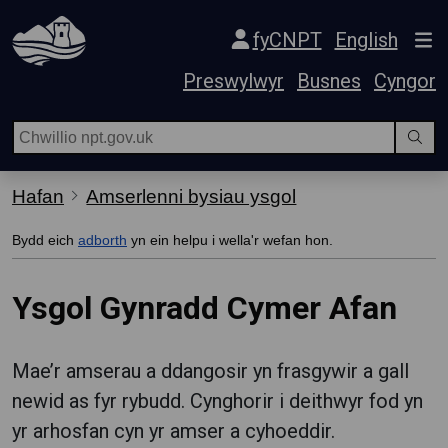
Hepgor gwe-lywio
fyCNPT
English
Preswylwyr
Busnes
Cyngor
Hafan
Amserlenni bysiau ysgol
Bydd eich
adborth
yn ein helpu i wella'r wefan hon.
Ysgol Gynradd Cymer Afan
Mae’r amserau a ddangosir yn frasgywir a gall
newid as fyr rybudd. Cynghorir i deithwyr fod yn
yr arhosfan cyn yr amser a cyhoeddir.