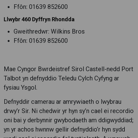
Ffôn: 01639 852600
Llwybr 460 Dyffryn Rhondda
Gweithredwr: Wilkins Bros
Ffôn: 01639 852600
Mae Cyngor Bwrdeistref Sirol Castell-nedd Port
Talbot yn defnyddio Teledu Cylch Cyfyng ar
fysiau Ysgol.
Defnyddir camerau ar amrywiaeth o lwybrau
drwy’r Sir. Ni chedwir yr hyn sy’n cael ei recordio
oni bai y derbynnir gwybodaeth am ddigwyddiad;
yn yr achos hwnnw gellir defnyddio’r hyn sydd