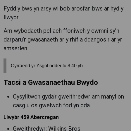
Fydd y bws yn arsylwi bob arosfan bws ar hyd y
llwybr.
Am wybodaeth pellach ffoniwch y cwmni sy’n
darparu’r gwasanaeth ar y rhif a ddangosir ar yr
amserlen.
Cyrraedd yr Ysgol oddeutu 8.40 yb
Tacsi a Gwasanaethau Bwydo
Cysylltwch gyda’r gweithredwr am manylion
casglu os gwelwch fod yn dda.
Llwybr 459 Abercregan
Gweithredwr: Wilkins Bros