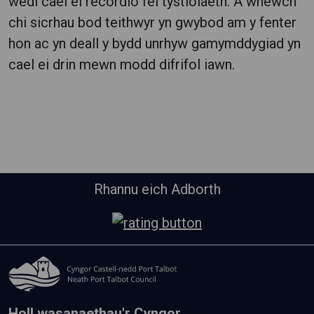
wedi cael ei recordio fel tystiolaeth. A wnewch
chi sicrhau bod teithwyr yn gwybod am y fenter
hon ac yn deall y bydd unrhyw gamymddygiad yn
cael ei drin mewn modd difrifol iawn.
Rhannu eich Adborth
Holl wasanaethau'r Cyngor