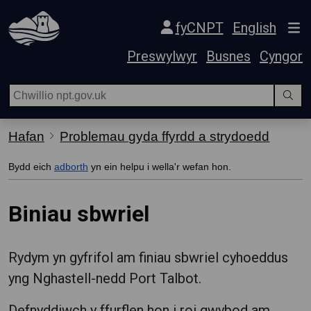
Hepgor gwe-lywio
fyCNPT
English
Preswylwyr
Busnes
Cyngor
Hafan
Problemau gyda ffyrdd a strydoedd
Bydd eich
adborth
yn ein helpu i wella'r wefan hon.
Biniau sbwriel
Rydym yn gyfrifol am finiau sbwriel cyhoeddus
yng Nghastell-nedd Port Talbot.
Defnyddiwch y ffurflen hon i roi gwybod am