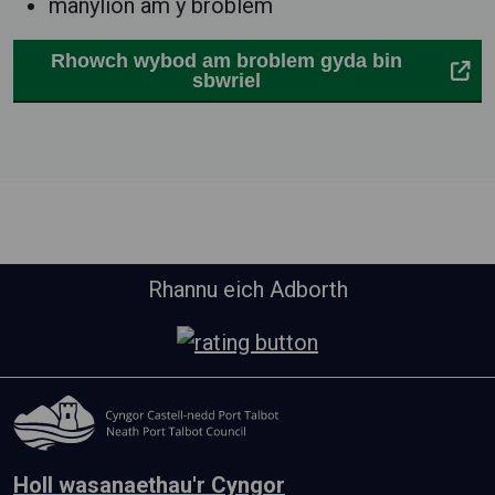
manylion am y broblem
Rhowch wybod am broblem gyda bin
sbwriel
Rhannu eich Adborth
Holl wasanaethau'r Cyngor