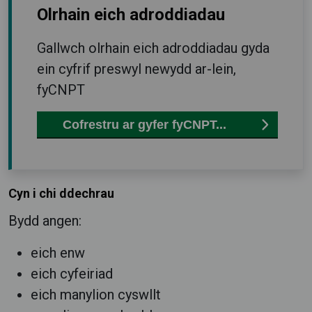
Olrhain eich adroddiadau
Gallwch olrhain eich adroddiadau gyda
ein cyfrif preswyl newydd ar-lein,
fyCNPT
Cofrestru ar gyfer fyCNPT...
Cyn i chi ddechrau
Bydd angen:
eich enw
eich cyfeiriad
eich manylion cyswllt