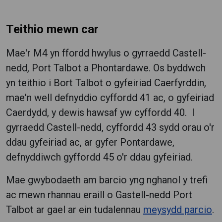
Teithio mewn car
Mae'r M4 yn ffordd hwylus o gyrraedd Castell-
nedd, Port Talbot a Phontardawe. Os byddwch
yn teithio i Bort Talbot o gyfeiriad Caerfyrddin,
mae'n well defnyddio cyffordd 41 ac, o gyfeiriad
Caerdydd, y dewis hawsaf yw cyffordd 40. I
gyrraedd Castell-nedd, cyffordd 43 sydd orau o'r
ddau gyfeiriad ac, ar gyfer Pontardawe,
defnyddiwch gyffordd 45 o'r ddau gyfeiriad.
Mae gwybodaeth am barcio yng nghanol y trefi
ac mewn rhannau eraill o Gastell-nedd Port
Talbot ar gael ar ein tudalennau
meysydd parcio
.