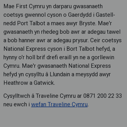
Mae First Cymru yn darparu gwasanaeth
coetsys gwennol cyson o Gaerdydd i Gastell-
nedd Port Talbot a maes awyr Bryste. Mae'r
gwasanaeth yn rhedeg bob awr ar adegau tawel
a bob hanner awr ar adegau prysur. Ceir coetsys
National Express cyson i Bort Talbot hefyd, a
hynny o'r holl brif drefi eraill yn ne a gorllewin
Cymru. Mae'r gwasanaeth National Express
hefyd yn cysylltu â Llundain a meysydd awyr
Heathrow a Gatwick.
Cysylltwch â Traveline Cymru ar 0871 200 22 33
neu ewch i
wefan Traveline Cymru
.