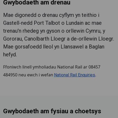
Gwybodaeth am drenau
Mae digonedd o drenau cyflym yn teithio i
Gastell-nedd Port Talbot o Lundain ac mae
trenau'n rhedeg yn gyson o orllewin Cymru, y
Gororau, Canolbarth Lloegr a de-orllewin Lloegr.
Mae gorsafoedd lleol yn Llansawel a Baglan
hefyd.
Ffoniwch linell ymholiadau National Rail ar 08457
484950 neu ewch i wefan
.
National Rail Enquiries
Gwybodaeth am fysiau a choetsys