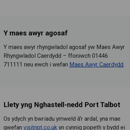
Y maes awyr agosaf
Y maes awyr rhyngwladol agosaf yw Maes Awyr
Rhyngwladol Caerdydd – ffoniwch 01446
711111 neu ewch i wefan
Maes Awyr Caerdydd
.
Llety yng Nghastell-nedd Port Talbot
Os ydych yn bwriadu ymweld â'r ardal, yna mae
gwefan
visitnpt.co.uk
yn cynnig popeth y bydd ei