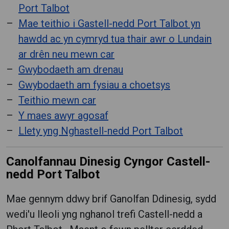
Port Talbot
Mae teithio i Gastell-nedd Port Talbot yn
hawdd ac yn cymryd tua thair awr o Lundain
ar drên neu mewn car
Gwybodaeth am drenau
Gwybodaeth am fysiau a choetsys
Teithio mewn car
Y maes awyr agosaf
Llety yng Nghastell-nedd Port Talbot
Canolfannau Dinesig Cyngor Castell-
nedd Port Talbot
Mae gennym ddwy brif Ganolfan Ddinesig, sydd
wedi'u lleoli yng nghanol trefi Castell-nedd a