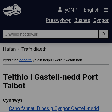
Hepgor gwe-lywio
fyCNPT
English
Preswylwyr
Busnes
Cyngor
Hafan
Trafnidiaeth
Bydd eich
adborth
yn ein helpu i wella'r wefan hon.
Teithio i Gastell-nedd Port
Talbot
Cynnwys
Canolfannau Dinesig Cyngor Castell-nedd