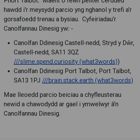
Phort Talbot. Maent o fewn pellter cerdded
hawdd i'r meysydd parcio yng nghanol y trefi a'r
gorsafoedd trenau a bysiau. Cyfeiriadau'r
Canolfannau Dinesig yw: -
Canolfan Ddinesig Castell-nedd, Stryd y Dŵr,
Castell-nedd, SA11 3QZ
///slime.spend.curiosity (what3words)
)
Canolfan Ddinesig Port Talbot, Port Talbot,
SA13 1PJ
///brain.stack.earth (what3words)
Mae lleoedd parcio beiciau a chyfleusterau
newid a chawodydd ar gael i ymwelwyr â'n
Canolfannau Dinesig.