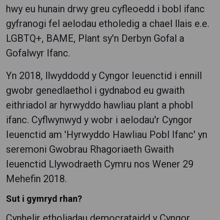
hwy eu hunain drwy greu cyfleoedd i bobl ifanc
gyfranogi fel aelodau etholedig a chael llais e.e.
LGBTQ+, BAME, Plant sy'n Derbyn Gofal a
Gofalwyr Ifanc.
Yn 2018, llwyddodd y Cyngor Ieuenctid i ennill
gwobr genedlaethol i gydnabod eu gwaith
eithriadol ar hyrwyddo hawliau plant a phobl
ifanc. Cyflwynwyd y wobr i aelodau'r Cyngor
Ieuenctid am 'Hyrwyddo Hawliau Pobl Ifanc' yn
seremoni Gwobrau Rhagoriaeth Gwaith
Ieuenctid Llywodraeth Cymru nos Wener 29
Mehefin 2018.
Sut i gymryd rhan?
Cynhelir etholiadau democrataidd y Cyngor