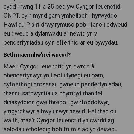
sydd rhwng 11 a 25 oed yw Cyngor Ieuenctid
CNPT, sy'n mynd gam ymhellach i hyrwyddo
Hawliau Plant drwy rymuso pobl ifanc i ddweud
eu dweud a dylanwadu ar newid yn y
penderfyniadau sy'n effeithio ar eu bywydau.
Beth maen nhw'n ei wneud?
Mae'r Cyngor Ieuenctid yn cwrdd â
phenderfynwyr yn lleol i fynegi eu barn,
cyfoethogi prosesau gwneud penderfyniadau,
rhannu safbwyntiau a chymryd rhan fel
dinasyddion gweithredol, gwirfoddolwyr,
ymgyrchwyr a hwyluswyr newid. Fel rhan o'i
waith, mae'r Cyngor Ieuenctid yn cwrdd ag
aelodau etholedig bob tri mis ac yn deisebu