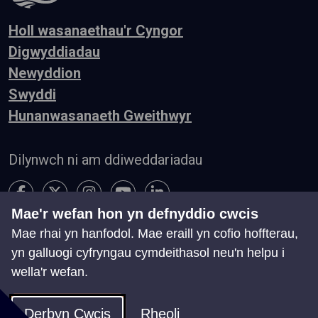
Holl wasanaethau'r Cyngor
Digwyddiadau
Newyddion
Swyddi
Hunanwasanaeth Gweithwyr
Dilynwch ni am ddiweddariadau
Mae'r wefan hon yn defnyddio cwcis
Mae rhai yn hanfodol. Mae eraill yn cofio hoffterau,
Hygyrchedd
Telerau ac Amodau
Preifatrwydd
yn galluogi cyfryngau cymdeithasol neu'n helpu i
Cysylltu â ni
wella'r wefan.
Chwillio
Map o'r Wefan
Rheoli Cwcis
Derbyn Cwcis
Rheoli