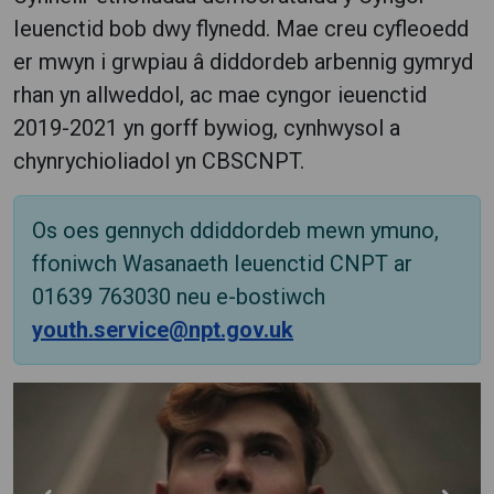
Ieuenctid bob dwy flynedd. Mae creu cyfleoedd
er mwyn i grwpiau â diddordeb arbennig gymryd
rhan yn allweddol, ac mae cyngor ieuenctid
2019-2021 yn gorff bywiog, cynhwysol a
chynrychioliadol yn CBSCNPT.
Os oes gennych ddiddordeb mewn ymuno,
ffoniwch Wasanaeth Ieuenctid CNPT ar
01639 763030 neu e-bostiwch
youth.service@npt.gov.uk