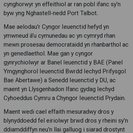
cynghorwyr yn effeithiol ar ran pobl ifanc sy'n
byw yng Nghastell-nedd Port Talbot.
Mae aelodau'r Cyngor Ieuenctid hefyd yn
ymwneud â'u cymunedau ac yn cymryd rhan
mewn prosesau democrataidd yn rhanbarthol ac
yn genedlaethol. Mae gan y cyngor
gynrychiolwyr ar Banel Ieuenctid y BAE (Panel
Ymgynghorol Ieuenctid Bwrdd Iechyd Prifysgol
Bae Abertawe) a Senedd Ieuenctid y DU, ac
maent yn Llysgenhadon Ifanc gydag Iechyd
Cyhoeddus Cymru a Chyngor Ieuenctid Prydain.
Maent wedi cael effaith mesuradwy dros y
blynyddoedd fel eiriolwyr brwd dros y rheini sy'n
ddiamddiffyn neu'n llai galluog i siarad drostynt