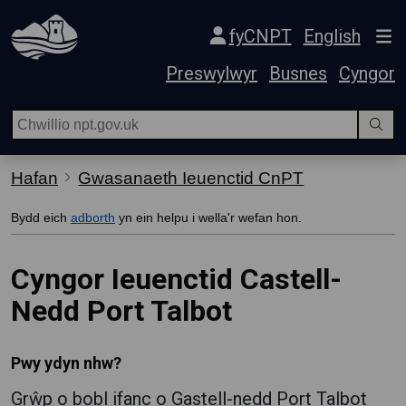
Hepgor gwe-lywio
fyCNPT
English
Preswylwyr
Busnes
Cyngor
Hafan
Gwasanaeth Ieuenctid CnPT
Bydd eich
adborth
yn ein helpu i wella'r wefan hon.
Cyngor Ieuenctid Castell-
Nedd Port Talbot
Pwy ydyn nhw?
Grŵp o bobl ifanc o Gastell-nedd Port Talbot