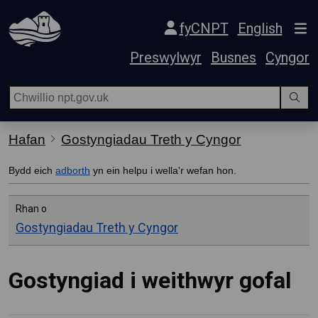
Hepgor gwe-lywio
fyCNPT
English
Preswylwyr
Busnes
Cyngor
Hafan
Gostyngiadau Treth y Cyngor
Bydd eich
adborth
yn ein helpu i wella'r wefan hon.
Rhan o
Gostyngiadau Treth y Cyngor
Gostyngiad i weithwyr gofal