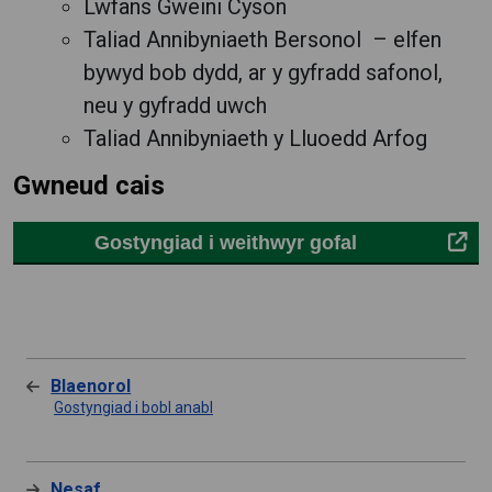
Lwfans Gweini Cyson
Taliad Annibyniaeth Bersonol – elfen
bywyd bob dydd, ar y gyfradd safonol,
neu y gyfradd uwch
Taliad Annibyniaeth y Lluoedd Arfog
Gwneud cais
Gostyngiad i weithwyr gofal
Blaenorol
Gostyngiad i bobl anabl
Nesaf