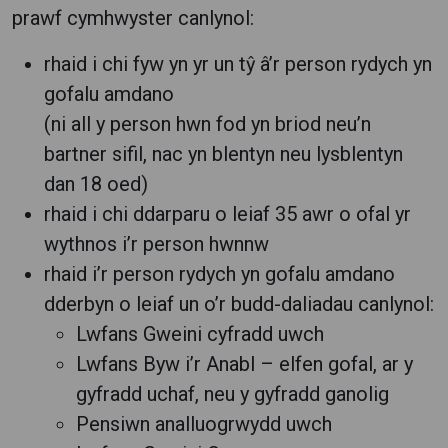
prawf cymhwyster canlynol:
rhaid i chi fyw yn yr un tŷ â’r person rydych yn
gofalu amdano
(ni all y person hwn fod yn briod neu’n
bartner sifil, nac yn blentyn neu lysblentyn
dan 18 oed)
rhaid i chi ddarparu o leiaf 35 awr o ofal yr
wythnos i’r person hwnnw
rhaid i’r person rydych yn gofalu amdano
dderbyn o leiaf un o’r budd-daliadau canlynol:
Lwfans Gweini cyfradd uwch
Lwfans Byw i’r Anabl – elfen gofal, ar y
gyfradd uchaf, neu y gyfradd ganolig
Pensiwn analluogrwydd uwch