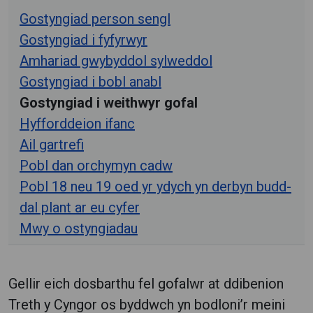
Gostyngiad person sengl
Gostyngiad i fyfyrwyr
Amhariad gwybyddol sylweddol
Gostyngiad i bobl anabl
Gostyngiad i weithwyr gofal
Hyfforddeion ifanc
Ail gartrefi
Pobl dan orchymyn cadw
Pobl 18 neu 19 oed yr ydych yn derbyn budd-
dal plant ar eu cyfer
Mwy o ostyngiadau
Gellir eich dosbarthu fel gofalwr at ddibenion
Treth y Cyngor os byddwch yn bodloni’r meini