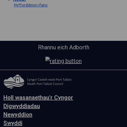
Hyfforddeion ifanc
Rhannu eich Adborth
Holl wasanaethau'r Cyngor
Digwyddiadau
Newyddion
Swyddi