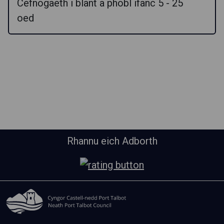
Cefnogaeth i blant a phobl ifanc 5 - 25
oed
Rhannu eich Adborth