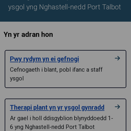
ysgol yng Nghastell-nedd Port Talbot
Yn yr adran hon
Pwy rydym yn ei gefnogi
Cefnogaeth i blant, pobl ifanc a staff
ysgol
Therapi plant yn yr ysgol gynradd
Ar gael i holl ddisgyblion blynyddoedd 1-
6 yng Nghastell-nedd Port Talbot