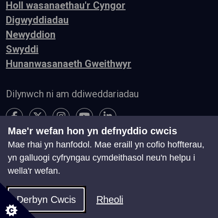
Holl wasanaethau'r Cyngor
Digwyddiadau
Newyddion
Swyddi
Hunanwasanaeth Gweithwyr
Dilynwch ni am ddiweddariadau
Mae'r wefan hon yn defnyddio cwcis
Mae rhai yn hanfodol. Mae eraill yn cofio hoffterau,
Hygyrchedd
Telerau ac Amodau
Preifatrwydd
yn galluogi cyfryngau cymdeithasol neu'n helpu i
Cysylltu â ni
wella'r wefan.
Chwillio
Map o'r Wefan
Rheoli Cwcis
Derbyn Cwcis
Rheoli
© Cyngor Castell-nedd Port Talbot