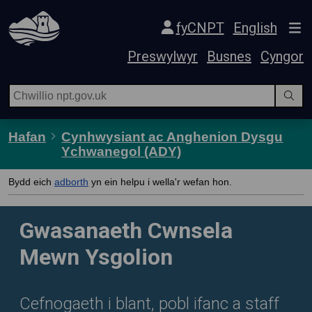
Hepgor gwe-lywio
fyCNPT
English
Preswylwyr
Busnes
Cyngor
Hafan
Cynhwysiant ac Anghenion Dysgu
Ychwanegol (ADY)
Bydd eich
adborth
yn ein helpu i wella'r wefan hon.
Gwasanaeth Cwnsela
Mewn Ysgolion
Cefnogaeth i blant, pobl ifanc a staff