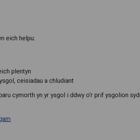
n eich helpu:
ich plentyn
ysgol, ceisiadau a chludiant
ru cymorth yn yr ysgol i ddwy o'r prif ysgolion sy
rgam