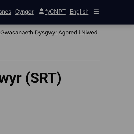
snes
Cyngor
fyCNPT
English
Gwasanaeth Dysgwyr Agored i Niwed
wyr (SRT)