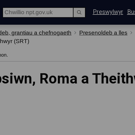
Preswylwyr
Bu
deb, grantiau a chefnogaeth
Presenoldeb a lles
hwyr (SRT)
hon.
siwn, Roma a Theith