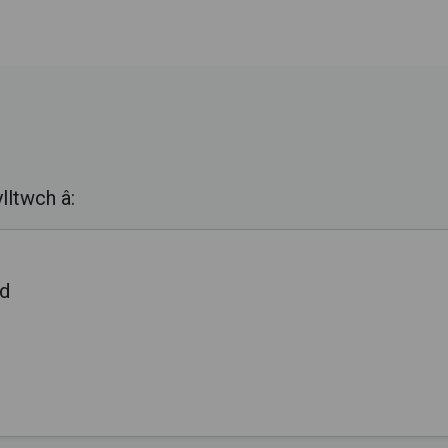
lltwch â:
ed