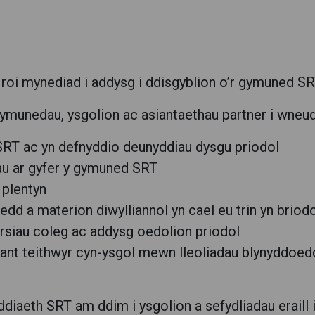
roi mynediad i addysg i ddisgyblion o’r gymuned SR
munedau, ysgolion ac asiantaethau partner i wneud
 SRT ac yn defnyddio deunyddiau dysgu priodol
au ar gyfer y gymuned SRT
 plentyn
dd a materion diwylliannol yn cael eu trin yn briod
yrsiau coleg ac addysg oedolion priodol
ant teithwyr cyn-ysgol mewn lleoliadau blynyddoed
iaeth SRT am ddim i ysgolion a sefydliadau eraill 