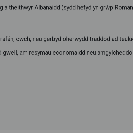
g a theithwyr Albanaidd (sydd hefyd yn grŵp Roman
arafán, cwch, neu gerbyd oherwydd traddodiad teuluo
ywyd gwell, am resymau economaidd neu amgylcheddol