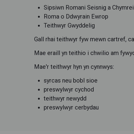
Sipsiwn Romani Seisnig a Chymrei
Roma o Ddwyrain Ewrop
Teithwyr Gwyddelig
Gall rhai teithwyr fyw mewn cartref, c
Mae eraill yn teithio i chwilio am f
Mae'r teithwyr hyn yn cynnwys:
syrcas neu bobl sioe
preswylwyr cychod
teithwyr newydd
preswylwyr cerbydau