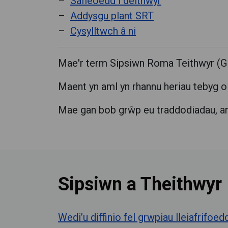
Safleoedd i deithwyr
Addysgu plant SRT
Cysylltwch â ni
Mae'r term Sipsiwn Roma Teithwyr (GRT
Maent yn aml yn rhannu heriau tebyg 
Mae gan bob grŵp eu traddodiadau, arf
Sipsiwn a Theithwyr
Wedi’u diffinio fel grwpiau lleiafrifoed