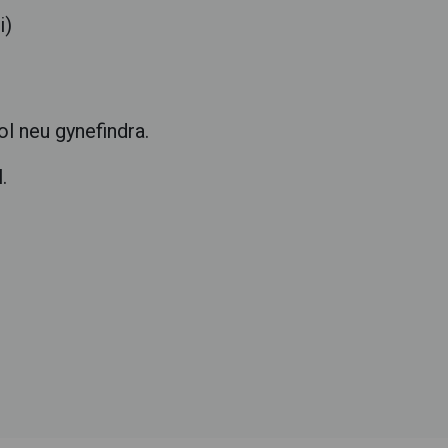
i)
l neu gynefindra.
.