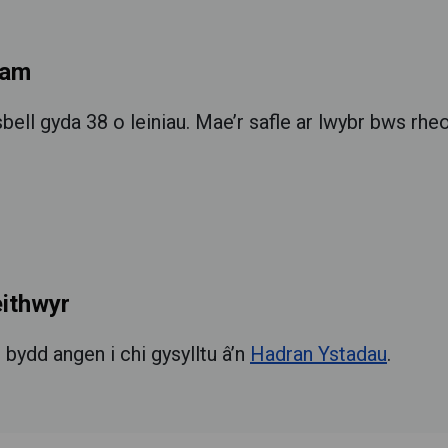
gam
ll gyda 38 o leiniau. Mae’r safle ar lwybr bws rheola
eithwyr
 bydd angen i chi gysylltu â’n
Hadran Ystadau
.