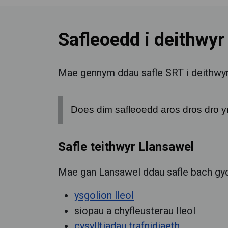
Safleoedd i deithwyr
Mae gennym ddau safle SRT i deithwyr
Does dim safleoedd aros dros dro y
Safle teithwyr Llansawel
Mae gan Lansawel ddau safle bach gyda
ysgolion lleol
siopau a chyfleusterau lleol
cysylltiadau trafnidiaeth