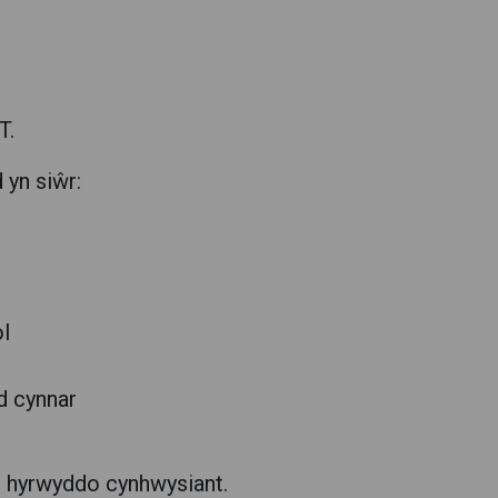
T.
 yn siŵr:
ol
d cynnar
i hyrwyddo cynhwysiant.