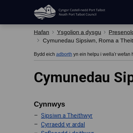
Hepgor gwe-lywio
Hafan
Ysgolion a dysgu
Presenol
Cymunedau Sipsiwn, Roma a Theit
Bydd eich
adborth
yn ein helpu i wella'r wefan 
Cymunedau Sip
Cynnwys
Sipsiwn a Theithwyr
Cyrraedd yr ardal