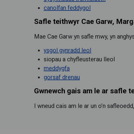
canolfan feddygol
Safle teithwyr Cae Garw, Mar
Mae Cae Garw yn safle mwy, yn anghysbe
ysgol gynradd leol
siopau a chyfleusterau lleol
meddygfa
gorsaf drenau
Gwnewch gais am le ar safle t
I wneud cais am le ar un o’n safleoedd,