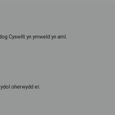
dog Cyswllt yn ymweld yn aml.
rydol oherwydd ei: