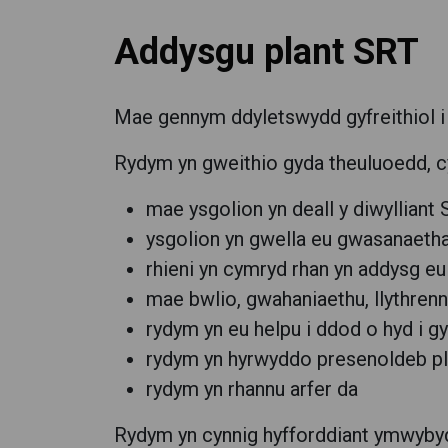
Addysgu plant SRT
Mae gennym ddyletswydd gyfreithiol i 
Rydym yn gweithio gyda theuluoedd, cy
mae ysgolion yn deall y diwylliant
ysgolion yn gwella eu gwasanaeth
rhieni yn cymryd rhan yn addysg eu
mae bwlio, gwahaniaethu, llythrenne
rydym yn eu helpu i ddod o hyd i g
rydym yn hyrwyddo presenoldeb pl
rydym yn rhannu arfer da
Rydym yn cynnig hyfforddiant ymwybydd