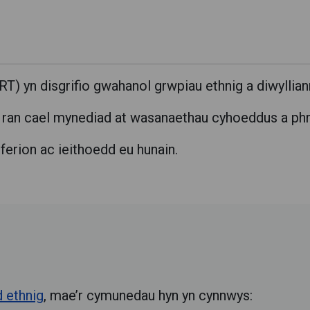
) yn disgrifio gwahanol grwpiau ethnig a diwyllian
o ran cael mynediad at wasanaethau cyhoeddus a phr
erion ac ieithoedd eu hunain.
d ethnig
, mae’r cymunedau hyn yn cynnwys: