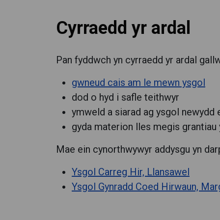
Cyrraedd yr ardal
Pan fyddwch yn cyrraedd yr ardal gallw
gwneud cais am le mewn ysgol
dod o hyd i safle teithwyr
ymweld a siarad ag ysgol newydd e
gyda materion lles megis grantiau 
Mae ein cynorthwywyr addysgu yn darpa
Ysgol Carreg Hir, Llansawel
Ysgol Gynradd Coed Hirwaun, Ma