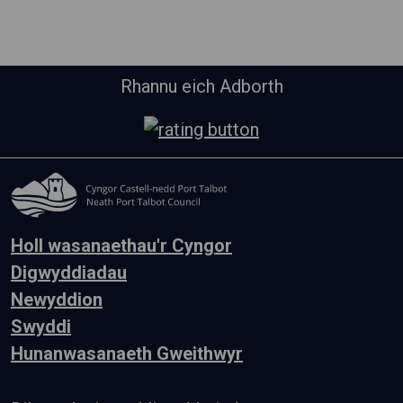
Rhannu eich Adborth
Holl wasanaethau'r Cyngor
Digwyddiadau
Newyddion
Swyddi
Hunanwasanaeth Gweithwyr