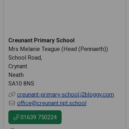
Creunant Primary School
Mrs Melanie Teague (Head (Pennaeth))
School Road,
Crynant
Neath
SA10 8NS
creunant-primary-school.j2bloggy.com
office@creunant.npt.school
01639 750224