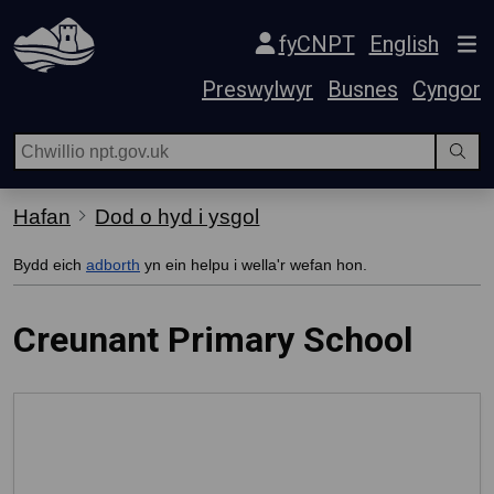
Hepgor gwe-lywio
fyCNPT
English
Preswylwyr
Busnes
Cyngor
Hafan
Dod o hyd i ysgol
Bydd eich
adborth
yn ein helpu i wella'r wefan hon.
Creunant Primary School