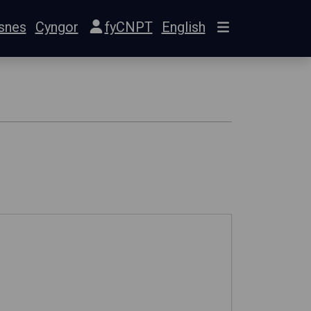
snes
Cyngor
fyCNPT
English