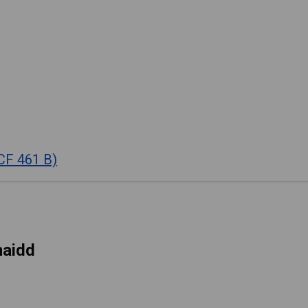
CF 461 B)
maidd