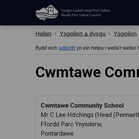
Hepgor gwe-lywio
Hafan
Ysgolion a dysgu
Ysgolion
Bydd eich
adborth
yn ein helpu i wella'r wefan 
Cwmtawe Comm
Cwmtawe Community School
Mr C Lee Hitchings (Head (Pennaet
Ffordd Parc Ynysderw,
Pontardawe