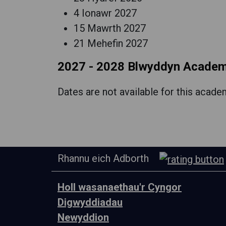
4 Ionawr 2027
15 Mawrth 2027
21 Mehefin 2027
2027 - 2028 Blwyddyn Acade
Dates are not available for this acade
Rhannu eich Adborth
Holl wasanaethau'r Cyngor
Digwyddiadau
Newyddion