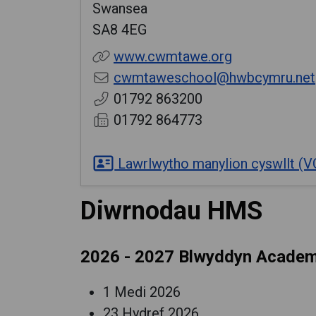
Swansea
SA8 4EG
www.cwmtawe.org
cwmtaweschool@hwbcymru.net
01792 863200
01792 864773
Lawrlwytho manylion cyswllt (V
Diwrnodau HMS
2026 - 2027 Blwyddyn Acade
1 Medi 2026
23 Hydref 2026