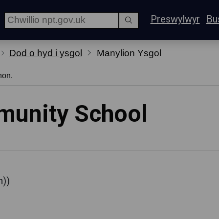
Preswylwyr
Bu
Dod o hyd i ysgol
Manylion Ysgol
hon.
unity School
h))