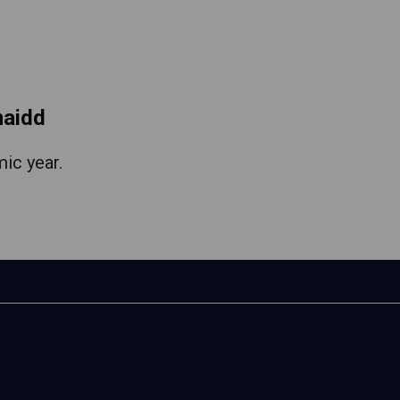
maidd
mic year.