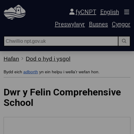
Hepgor gwe-lywio
fyCNPT
English
Preswylwyr
Busnes
Cyngor
Hafan
Dod o hyd i ysgol
Bydd eich
adborth
yn ein helpu i wella'r wefan hon.
Dwr y Felin Comprehensive
School