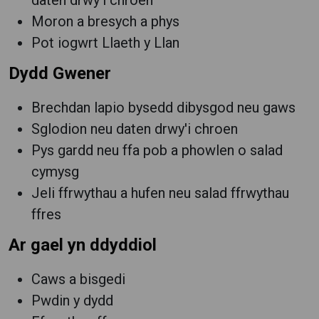
daten drwy'i chroen
Moron a bresych a phys
Pot iogwrt Llaeth y Llan
Dydd Gwener
Brechdan lapio bysedd dibysgod neu gaws
Sglodion neu daten drwy'i chroen
Pys gardd neu ffa pob a phowlen o salad
cymysg
Jeli ffrwythau a hufen neu salad ffrwythau
ffres
Ar gael yn ddyddiol
Caws a bisgedi
Pwdin y dydd