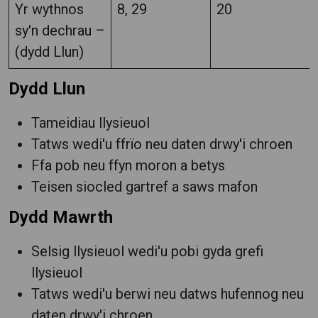
Yr wythnos
8, 29
20
sy'n dechrau –
(dydd Llun)
Dydd Llun
Tameidiau llysieuol
Tatws wedi'u ffrïo neu daten drwy'i chroen
Ffa pob neu ffyn moron a betys
Teisen siocled gartref a saws mafon
Dydd Mawrth
Selsig llysieuol wedi'u pobi gyda grefi
llysieuol
Tatws wedi'u berwi neu datws hufennog neu
daten drwy'i chroen