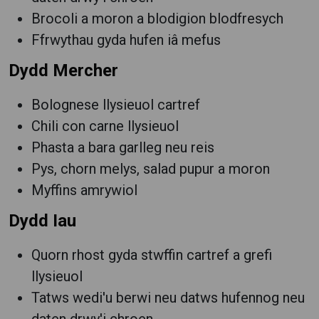
Brocoli a moron a blodigion blodfresych
Ffrwythau gyda hufen iâ mefus
Dydd Mercher
Bolognese llysieuol cartref
Chili con carne llysieuol
Phasta a bara garlleg neu reis
Pys, chorn melys, salad pupur a moron
Myffins amrywiol
Dydd Iau
Quorn rhost gyda stwffin cartref a grefi
llysieuol
Tatws wedi'u berwi neu datws hufennog neu