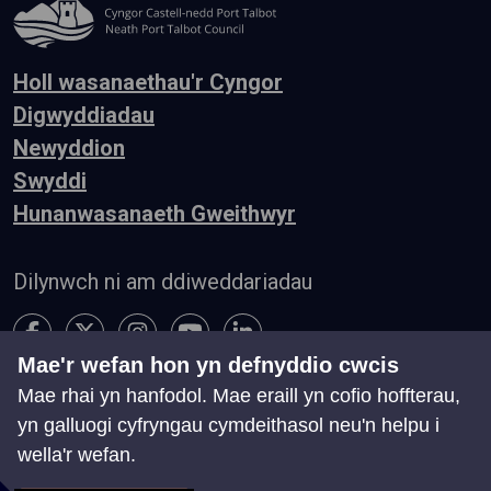
Holl wasanaethau'r Cyngor
Digwyddiadau
Newyddion
Swyddi
Hunanwasanaeth Gweithwyr
Dilynwch ni am ddiweddariadau
Mae'r wefan hon yn defnyddio cwcis
Mae rhai yn hanfodol. Mae eraill yn cofio hoffterau,
Hygyrchedd
Telerau ac Amodau
Preifatrwydd
yn galluogi cyfryngau cymdeithasol neu'n helpu i
Cysylltu â ni
wella'r wefan.
Chwillio
Map o'r Wefan
Rheoli Cwcis