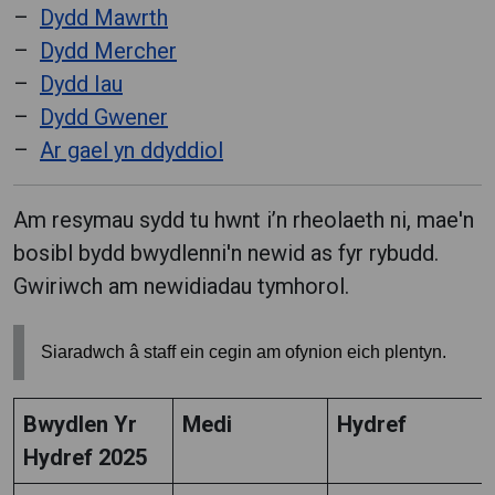
Dydd Mawrth
Dydd Mercher
Dydd Iau
Dydd Gwener
Ar gael yn ddyddiol
Am resymau sydd tu hwnt i’n rheolaeth ni, mae'n
bosibl bydd bwydlenni'n newid as fyr rybudd.
Gwiriwch am newidiadau tymhorol.
Siaradwch â staff ein cegin am ofynion eich plentyn.
Bwydlen Yr
Medi
Hydref
Hydref 2025