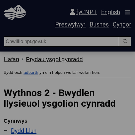
Hepgor gwe-lywio
fyCNPT
English
Preswylwyr
Busnes
Cyngor
Hafan
Prydau ysgol gynradd
Bydd eich
adborth
yn ein helpu i wella'r wefan hon.
Wythnos 2 - Bwydlen
llysieuol ysgolion cynradd
Cynnwys
Dydd Llun