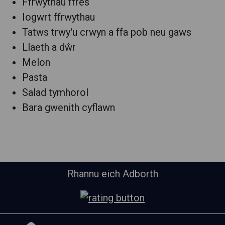
Ffrwythau ffres
Iogwrt ffrwythau
Tatws trwy'u crwyn a ffa pob neu gaws
Llaeth a dŵr
Melon
Pasta
Salad tymhorol
Bara gwenith cyflawn
Rhannu eich Adborth