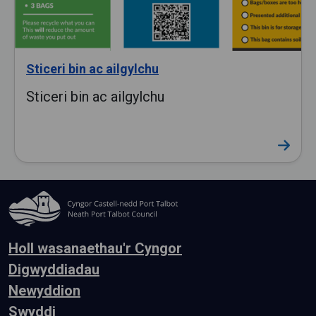
Sticeri bin ac ailgylchu
Sticeri bin ac ailgylchu
Holl wasanaethau'r Cyngor
Digwyddiadau
Newyddion
Swyddi