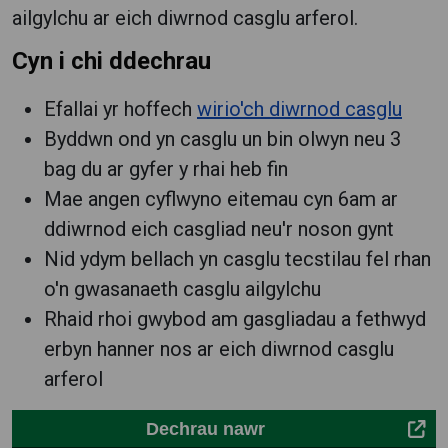
ailgylchu ar eich diwrnod casglu arferol.
Cyn i chi ddechrau
Efallai yr hoffech
wirio'ch diwrnod casglu
Byddwn ond yn casglu un bin olwyn neu 3
bag du ar gyfer y rhai heb fin
Mae angen cyflwyno eitemau cyn 6am ar
ddiwrnod eich casgliad neu'r noson gynt
Nid ydym bellach yn casglu tecstilau fel rhan
o'n gwasanaeth casglu ailgylchu
Rhaid rhoi gwybod am gasgliadau a fethwyd
erbyn hanner nos ar eich diwrnod casglu
arferol
Dechrau nawr