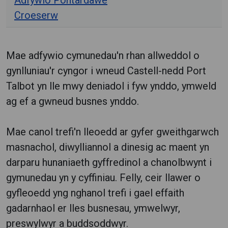
Adfywio Pontardawe
Croeserw
Mae adfywio cymunedau'n rhan allweddol o
gynlluniau'r cyngor i wneud Castell-nedd Port
Talbot yn lle mwy deniadol i fyw ynddo, ymweld
ag ef a gwneud busnes ynddo.
Mae canol trefi'n lleoedd ar gyfer gweithgarwch
masnachol, diwylliannol a dinesig ac maent yn
darparu hunaniaeth gyffredinol a chanolbwynt i
gymunedau yn y cyffiniau. Felly, ceir llawer o
gyfleoedd yng nghanol trefi i gael effaith
gadarnhaol er lles busnesau, ymwelwyr,
preswylwyr a buddsoddwyr.