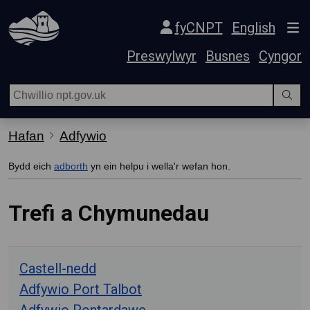
Hepgor gwe-lywio
fyCNPT
English
Preswylwyr
Busnes
Cyngor
Hafan
Adfywio
Bydd eich
adborth
yn ein helpu i wella'r wefan hon.
Trefi a Chymunedau
Castell-nedd
Adfywio Port Talbot