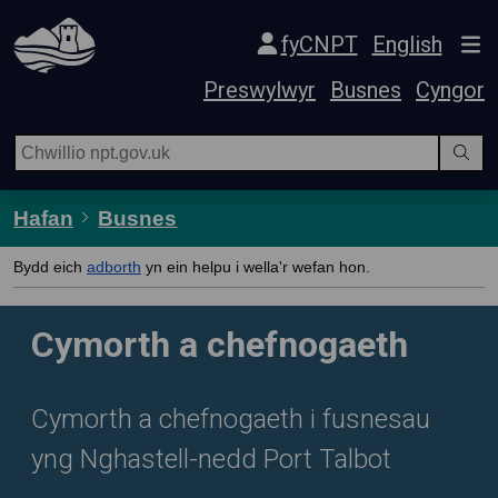
Hepgor gwe-lywio
fyCNPT
English
Preswylwyr
Busnes
Cyngor
Hafan
Busnes
Bydd eich
adborth
yn ein helpu i wella'r wefan hon.
Cymorth a chefnogaeth
Cymorth a chefnogaeth i fusnesau
yng Nghastell-nedd Port Talbot