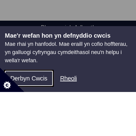
Rhannu eich Adborth
Mae'r wefan hon yn defnyddio cwcis
Mae rhai yn hanfodol. Mae eraill yn cofio hoffterau,
yn galluogi cyfryngau cymdeithasol neu'n helpu i
wella'r wefan.
Efallai y bydd gennych
ddiddordeb hefyd yn
Derbyn Cwcis
Rheoli