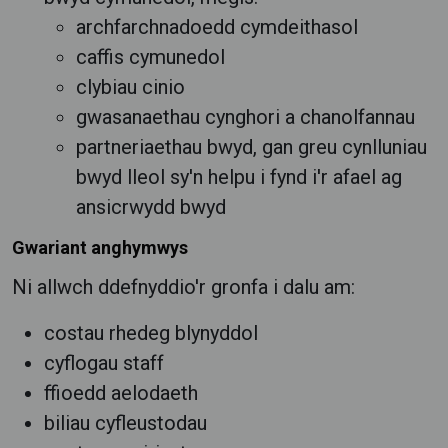
archfarchnadoedd cymdeithasol
caffis cymunedol
clybiau cinio
gwasanaethau cynghori a chanolfannau
partneriaethau bwyd, gan greu cynlluniau
bwyd lleol sy'n helpu i fynd i'r afael ag
ansicrwydd bwyd
Gwariant anghymwys
Ni allwch ddefnyddio'r gronfa i dalu am:
costau rhedeg blynyddol
cyflogau staff
ffioedd aelodaeth
biliau cyfleustodau