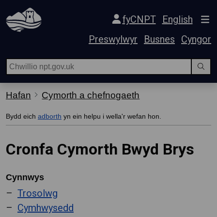
Hepgor gwe-lywio
fyCNPT
English
Preswylwyr
Busnes
Cyngor
Hafan
Cymorth a chefnogaeth
Bydd eich
adborth
yn ein helpu i wella'r wefan hon.
Cronfa Cymorth Bwyd Brys
Cynnwys
Trosolwg
Cymhwysedd