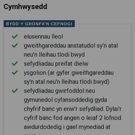
Cymhwysedd
BYDD Y GRONFA’N CEFNOGI
elusennau lleol
gweithgareddau anstatudol sy'n atal
neu'n lleihau tlodi bwyd
sefydliadau preifat dielw
ysgolion (ar gyfer gweithgareddau
sy'n atal neu'n lleihau tlodi bwyd)
sefydliadau gwirfoddol neu
gymunedol cyfansoddedig gyda
chyfrif banc yn enw'r sefydliad. Dylai'r
cyfrif banc fod angen o leiaf 2 lofnod
awdurdodedig i gael mynediad at