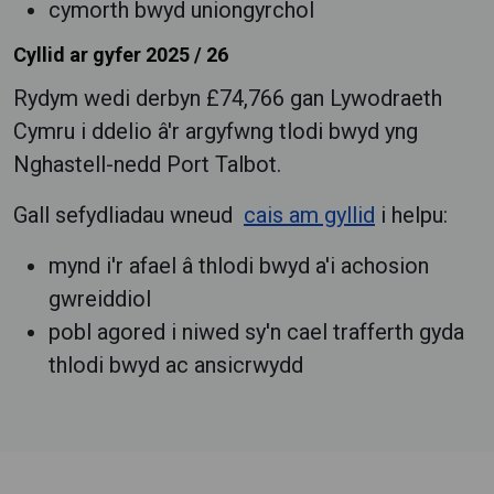
cymorth bwyd uniongyrchol
Cyllid ar gyfer 2025 / 26
Rydym wedi derbyn £74,766 gan Lywodraeth
Cymru i ddelio â'r argyfwng tlodi bwyd yng
Nghastell-nedd Port Talbot.
Gall sefydliadau wneud
cais am gyllid
i helpu:
mynd i'r afael â thlodi bwyd a'i achosion
gwreiddiol
pobl agored i niwed sy'n cael trafferth gyda
thlodi bwyd ac ansicrwydd