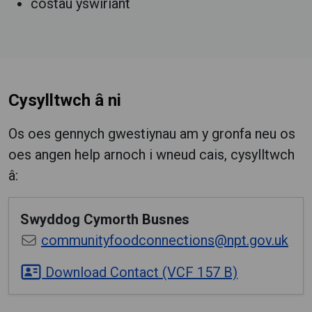
costau yswiriant
Cysylltwch â ni
Os oes gennych gwestiynau am y gronfa neu os
oes angen help arnoch i wneud cais, cysylltwch
â:
Swyddog Cymorth Busnes
communityfoodconnections@npt.gov.uk
Download Contact (VCF 157 B)