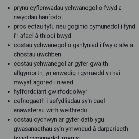
prynu cyflenwadau ychwanegol o fwyd a
nwyddau hanfodol
prosiectau tyfu neu goginio cymunedol i fynd
i'r afael â thlodi bwyd
costau ychwanegol o ganlyniad i fwy o alw a
chostau uwchben
costau ychwanegol ar gyfer gwaith
allgymorth, yn enwedig i gyrraedd y rhai
mwyaf agored i niwed
hyfforddiant gwirfoddolwyr
cefnogaeth i sefydliadau sy'n cael
anawsterau wrth weithredu
costau cychwyn ar gyfer datblygu
gwasanaethau sy’n ymwneud â darpariaeth
bwyd cymunedol, megis: