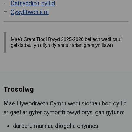
Defnyddio'r cyllid
Cysylltwch â ni
Mae'r Grant Tlodi Bwyd 2025-2026 bellach wedi cau i
geisiadau, yn dilyn dyrannu'r arian grant yn llawn
Trosolwg
Mae Llywodraeth Cymru wedi sicrhau bod cyllid
ar gael ar gyfer cymorth bwyd brys, gan gyfuno:
darparu mannau diogel a chynnes