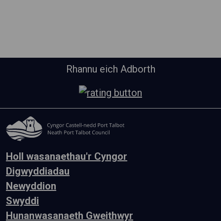
Rhannu eich Adborth
Holl wasanaethau'r Cyngor
Digwyddiadau
Newyddion
Swyddi
Hunanwasanaeth Gweithwyr