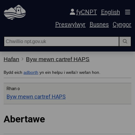
Hepgor gwe-lywio
fyCNPT
English
Preswylwyr
Busnes
Cyngor
Hafan
Byw mewn cartref HAPS
Bydd eich
adborth
yn ein helpu i wella'r wefan hon.
Rhan o
Byw mewn cartref HAPS
Abertawe