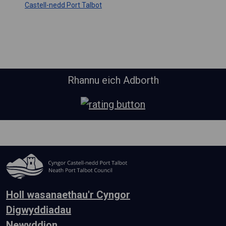
Castell-nedd Port Talbot
Rhannu eich Adborth
Holl wasanaethau'r Cyngor
Digwyddiadau
Newyddion