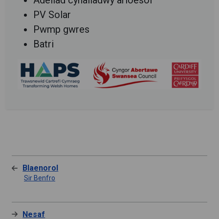
PV Solar
Pwmp gwres
Batri
Blaenorol
Sir Benfro
Nesaf