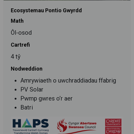
Ecosystemau Pontio Gwyrdd
Math
Ôl-osod
Cartrefi
4 tŷ
Nodweddion
Amrywiaeth o uwchraddiadau ffabrig
PV Solar
Pwmp gwres o’r aer
Batri