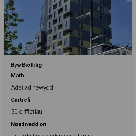
Byw Bioffilig
Math
Adeilad newydd
Cartrefi
50 o fflatiau
Noedweddion
Adeilad cynaliadwy arloesol