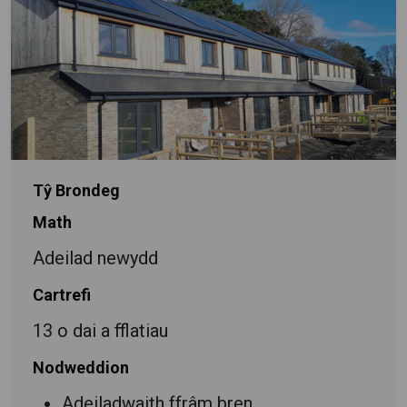
Tŷ Brondeg
Math
Adeilad newydd
Cartrefi
13 o dai a fflatiau
Nodweddion
Adeiladwaith ffrâm bren