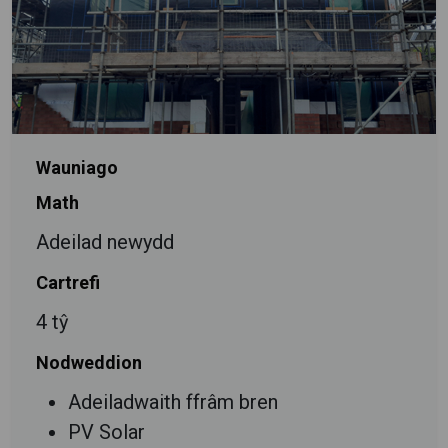
Wauniago
Math
Adeilad newydd
Cartrefi
4 tŷ
Nodweddion
Adeiladwaith ffrâm bren
PV Solar