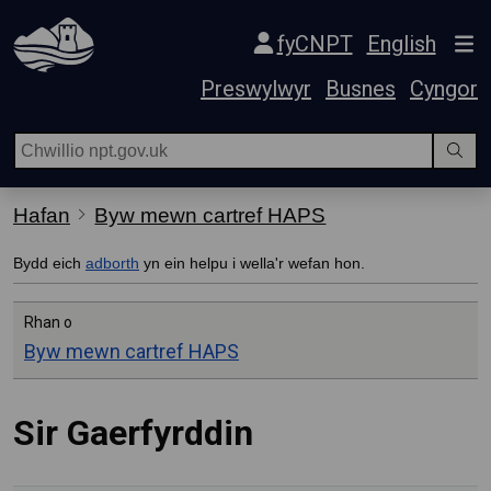
Hepgor gwe-lywio
fyCNPT
English
Preswylwyr
Busnes
Cyngor
Hafan
Byw mewn cartref HAPS
Bydd eich
adborth
yn ein helpu i wella'r wefan hon.
Rhan o
Byw mewn cartref HAPS
Sir Gaerfyrddin