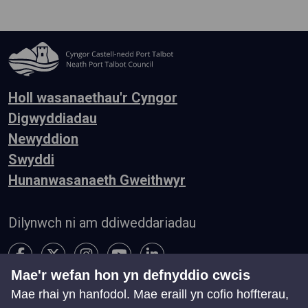
Holl wasanaethau'r Cyngor
Digwyddiadau
Newyddion
Swyddi
Hunanwasanaeth Gweithwyr
Dilynwch ni am ddiweddariadau
Mae'r wefan hon yn defnyddio cwcis
Mae rhai yn hanfodol. Mae eraill yn cofio hoffterau,
Hygyrchedd
Telerau ac Amodau
Preifatrwydd