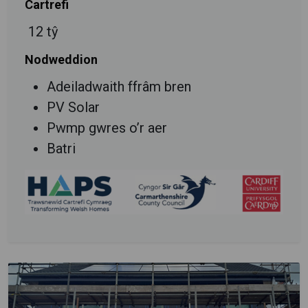
Cartrefi
12 tŷ
Nodweddion
Adeiladwaith ffrâm bren
PV Solar
Pwmp gwres o’r aer
Batri