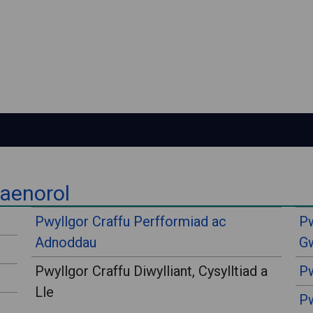
laenorol
Pwyllgor Craffu Perfformiad ac
Pw
Adnoddau
Gw
Pwyllgor Craffu Diwylliant, Cysylltiad a
Pw
Lle
Pw