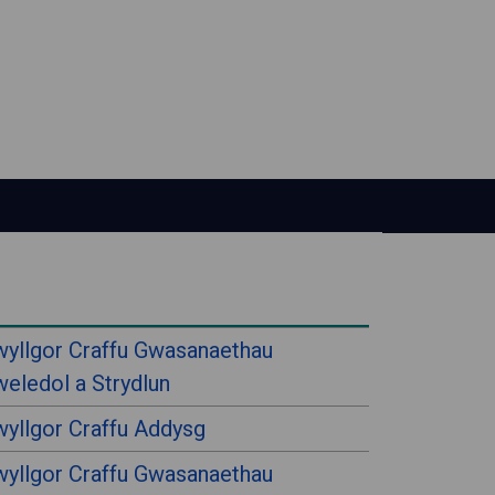
yllgor Craffu Gwasanaethau
eledol a Strydlun
yllgor Craffu Addysg
yllgor Craffu Gwasanaethau