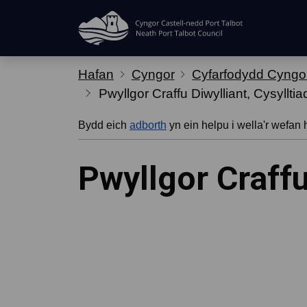
Hepgor gwe-lywio
Hafan
Cyngor
Cyfarfodydd Cyngo
Pwyllgor Craffu Diwylliant, Cysylltia
Bydd eich
adborth
yn ein helpu i wella'r wefan 
Pwyllgor Craffu 