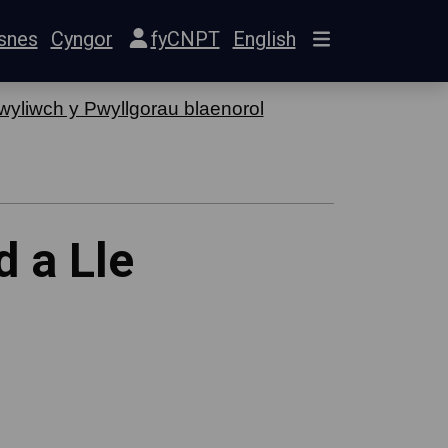
snes
Cyngor
fyCNPT
English
yliwch y Pwyllgorau blaenorol
d a Lle