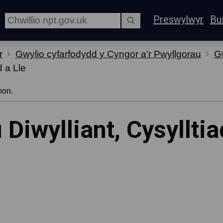
Preswylwyr
Bu
r
Gwylio cyfarfodydd y Cyngor a'r Pwyllgorau
Gw
d a Lle
hon.
Diwylliant, Cysylltia