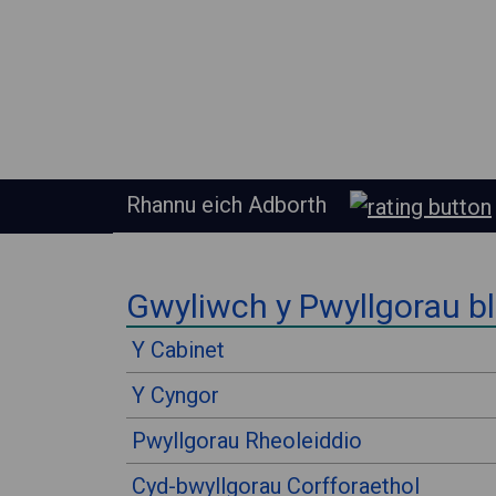
Rhannu eich Adborth
⠀
Gwyliwch y Pwyllgorau b
⠀
Y Cabinet
Y Cyngor
Pwyllgorau Rheoleiddio
Cyd-bwyllgorau Corfforaethol