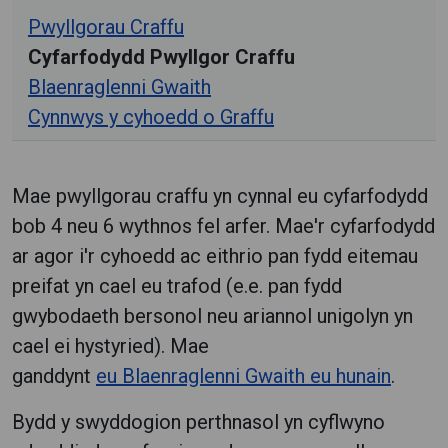
Pwyllgorau Craffu
Cyfarfodydd Pwyllgor Craffu
Blaenraglenni Gwaith
Cynnwys y cyhoedd o Graffu
Mae pwyllgorau craffu yn cynnal eu cyfarfodydd
bob 4 neu 6 wythnos fel arfer. Mae'r cyfarfodydd
ar agor i'r cyhoedd ac eithrio pan fydd eitemau
preifat yn cael eu trafod (e.e. pan fydd
gwybodaeth bersonol neu ariannol unigolyn yn
cael ei hystyried). Mae
ganddynt
eu Blaenraglenni Gwaith eu hunain
.
Bydd y swyddogion perthnasol yn cyflwyno