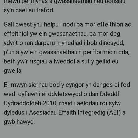
mewn perthynas â gwasanaethau neu bolisïau
sy'n cael eu trafod.
Gall cwestiynu helpu i nodi pa mor effeithlon ac
effeithiol yw ein gwasanaethau, pa mor deg
ydynt o ran darparu mynediad i bob dinesydd,
p'un a yw ein gwasanaethau'n perfformio'n dda,
beth yw'r risgiau allweddol a sut y gellid eu
gwella.
Er mwyn sicrhau bod y cyngor yn dangos ei fod
wedi cyflawni ei ddyletswydd o dan Ddeddf
Cydraddoldeb 2010, rhaid i aelodau roi sylw
dyledus i Asesiadau Effaith Integredig (AEI) a
gwblhawyd.