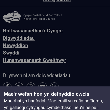
Holl wasanaethau'r Cyngor
Digwyddiadau
Newyddion
Swyddi
Hunanwasanaeth Gweithwyr
Dilynwch ni am ddiweddariadau
Mae'r wefan hon yn defnyddio cwcis
Mae rhai yn hanfodol. Mae eraill yn cofio hoffterau,
Hygyrchedd
Telerau ac Amodau
Preifatrwydd
yn galluogi cyfryngau cymdeithasol neu'n helpu i
Cysylltu â ni