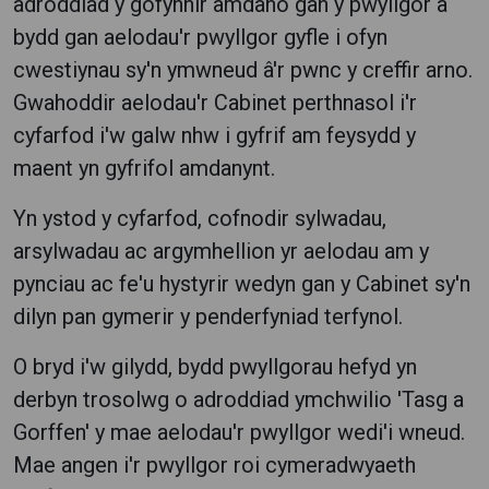
adroddiad y gofynnir amdano gan y pwyllgor a
bydd gan aelodau'r pwyllgor gyfle i ofyn
cwestiynau sy'n ymwneud â'r pwnc y creffir arno.
Gwahoddir aelodau'r Cabinet perthnasol i'r
cyfarfod i'w galw nhw i gyfrif am feysydd y
maent yn gyfrifol amdanynt.
Yn ystod y cyfarfod, cofnodir sylwadau,
arsylwadau ac argymhellion yr aelodau am y
pynciau ac fe'u hystyrir wedyn gan y Cabinet sy'n
dilyn pan gymerir y penderfyniad terfynol.
O bryd i'w gilydd, bydd pwyllgorau hefyd yn
derbyn trosolwg o adroddiad ymchwilio 'Tasg a
Gorffen' y mae aelodau'r pwyllgor wedi'i wneud.
Mae angen i'r pwyllgor roi cymeradwyaeth