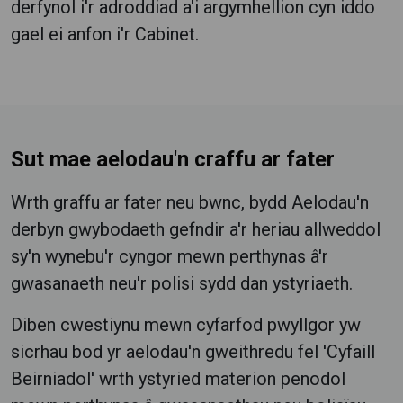
derfynol i'r adroddiad a'i argymhellion cyn iddo
gael ei anfon i'r Cabinet.
Sut mae aelodau'n craffu ar fater
Wrth graffu ar fater neu bwnc, bydd Aelodau'n
derbyn gwybodaeth gefndir a'r heriau allweddol
sy'n wynebu'r cyngor mewn perthynas â'r
gwasanaeth neu'r polisi sydd dan ystyriaeth.
Diben cwestiynu mewn cyfarfod pwyllgor yw
sicrhau bod yr aelodau'n gweithredu fel 'Cyfaill
Beirniadol' wrth ystyried materion penodol