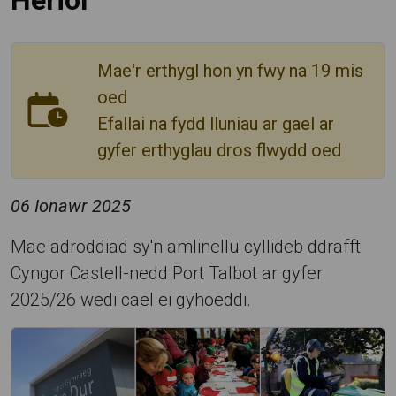
Heriol
Mae'r erthygl hon yn fwy na 19 mis
oed
Efallai na fydd lluniau ar gael ar
gyfer erthyglau dros flwydd oed
06 Ionawr 2025
Mae adroddiad sy'n amlinellu cyllideb ddrafft
Cyngor Castell-nedd Port Talbot ar gyfer
2025/26 wedi cael ei gyhoeddi.
C