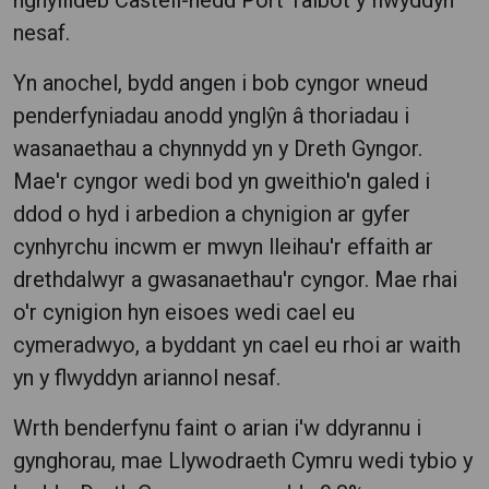
nghyllideb Castell-nedd Port Talbot y flwyddyn
nesaf.
Yn anochel, bydd angen i bob cyngor wneud
penderfyniadau anodd ynglŷn â thoriadau i
wasanaethau a chynnydd yn y Dreth Gyngor.
Mae'r cyngor wedi bod yn gweithio'n galed i
ddod o hyd i arbedion a chynigion ar gyfer
cynhyrchu incwm er mwyn lleihau'r effaith ar
drethdalwyr a gwasanaethau'r cyngor. Mae rhai
o'r cynigion hyn eisoes wedi cael eu
cymeradwyo, a byddant yn cael eu rhoi ar waith
yn y flwyddyn ariannol nesaf.
Wrth benderfynu faint o arian i'w ddyrannu i
gynghorau, mae Llywodraeth Cymru wedi tybio y