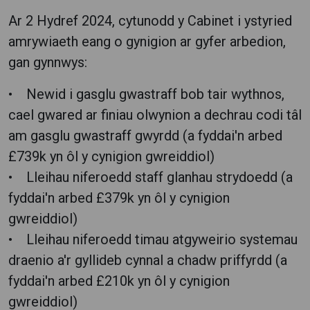
Ar 2 Hydref 2024, cytunodd y Cabinet i ystyried
amrywiaeth eang o gynigion ar gyfer arbedion,
gan gynnwys:
• Newid i gasglu gwastraff bob tair wythnos,
cael gwared ar finiau olwynion a dechrau codi tâl
am gasglu gwastraff gwyrdd (a fyddai'n arbed
£739k yn ôl y cynigion gwreiddiol)
• Lleihau niferoedd staff glanhau strydoedd (a
fyddai'n arbed £379k yn ôl y cynigion
gwreiddiol)
• Lleihau niferoedd timau atgyweirio systemau
draenio a'r gyllideb cynnal a chadw priffyrdd (a
fyddai'n arbed £210k yn ôl y cynigion
gwreiddiol)