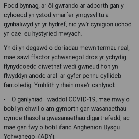
Fodd bynnag, ar ôl gwrando ar adborth gan y
cyhoedd yn ystod ymarfer ymgysylltu a
gynhaliwyd yn yr hydref, nid yw'r cynigion uchod
yn cael eu hystyried mwyach.
Yn dilyn degawd o doriadau mewn termau real,
mae sawl ffactor ychwanegol dros yr ychydig
flynyddoedd diwethaf wedi gwneud hon yn
flwyddyn anodd arall ar gyfer pennu cyllideb
fantoledig. Ymhlith y rhain mae'r canlynol:
• O ganlyniad i waddol COVID-19, mae mwy o
bobl yn chwilio am gymorth gan wasanaethau
cymdeithasol a gwasanaethau digartrefedd, ac
mae gan fwy o bobl ifanc Anghenion Dysgu
Ychwanegol (ADY).