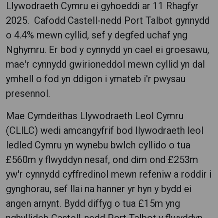
Llywodraeth Cymru ei gyhoeddi ar 11 Rhagfyr
2025. Cafodd Castell-nedd Port Talbot gynnydd
o 4.4% mewn cyllid, sef y degfed uchaf yng
Nghymru. Er bod y cynnydd yn cael ei groesawu,
mae'r cynnydd gwirioneddol mewn cyllid yn dal
ymhell o fod yn ddigon i ymateb i'r pwysau
presennol.
Mae Cymdeithas Llywodraeth Leol Cymru
(CLlLC) wedi amcangyfrif bod llywodraeth leol
ledled Cymru yn wynebu bwlch cyllido o tua
£560m y flwyddyn nesaf, ond dim ond £253m
yw'r cynnydd cyffredinol mewn refeniw a roddir i
gynghorau, sef llai na hanner yr hyn y bydd ei
angen arnynt. Bydd diffyg o tua £15m yng