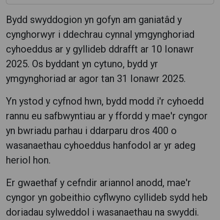
Bydd swyddogion yn gofyn am ganiatâd y
cynghorwyr i ddechrau cynnal ymgynghoriad
cyhoeddus ar y gyllideb ddrafft ar 10 Ionawr
2025. Os byddant yn cytuno, bydd yr
ymgynghoriad ar agor tan 31 Ionawr 2025.
Yn ystod y cyfnod hwn, bydd modd i'r cyhoedd
rannu eu safbwyntiau ar y ffordd y mae'r cyngor
yn bwriadu parhau i ddarparu dros 400 o
wasanaethau cyhoeddus hanfodol ar yr adeg
heriol hon.
Er gwaethaf y cefndir ariannol anodd, mae'r
cyngor yn gobeithio cyflwyno cyllideb sydd heb
doriadau sylweddol i wasanaethau na swyddi.