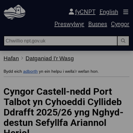
Hepgor gwe-lywio
fyCNPT
English
Preswylwyr
Busnes
Cyngor
Hafan
Datganiad I'r Wasg
Bydd eich
adborth
yn ein helpu i wella'r wefan hon.
Cyngor Castell-nedd Port
Talbot yn Cyhoeddi Cyllideb
Ddrafft 2025/26 yng Nghyd-
destun Sefyllfa Ariannol