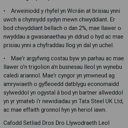
• Arweiniodd y rhyfel yn Wcráin at brisiau ynni
uwch a chynnydd sydyn mewn chwyddiant. Er
bod chwyddiant bellach o dan 2%, mae llawer o
nwyddau a gwasanaethau yn ddrud o hyd ac mae
prisiau ynni a chyfraddau llog yn dal yn uchel.
• Mae'r argyfwng costau byw yn parhau ac mae
llawer o'n trigolion a'n busnesau lleol yn wynebu
caledi ariannol. Mae'r cyngor yn ymwneud ag
amrywiaeth o gyfleoedd datblygu economaidd
sylweddol yn ogystal â bod yn bartner allweddol
yn yr ymateb i'r newidiadau yn Tata Steel UK Ltd,
ac mae effaith gronnol hyn yn heriol iawn.
Cafodd Setliad Dros Dro Llywodraeth Leol