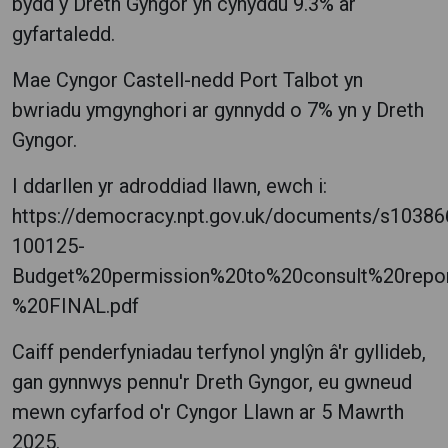
bydd y Dreth Gyngor yn cynyddu 9.3% ar
gyfartaledd.
Mae Cyngor Castell-nedd Port Talbot yn
bwriadu ymgynghori ar gynnydd o 7% yn y Dreth
Gyngor.
I ddarllen yr adroddiad llawn, ewch i:
https://democracy.npt.gov.uk/documents/s1038
100125-
Budget%20permission%20to%20consult%20repo
%20FINAL.pdf
Caiff penderfyniadau terfynol ynglŷn â'r gyllideb,
gan gynnwys pennu'r Dreth Gyngor, eu gwneud
mewn cyfarfod o'r Cyngor Llawn ar 5 Mawrth
2025.