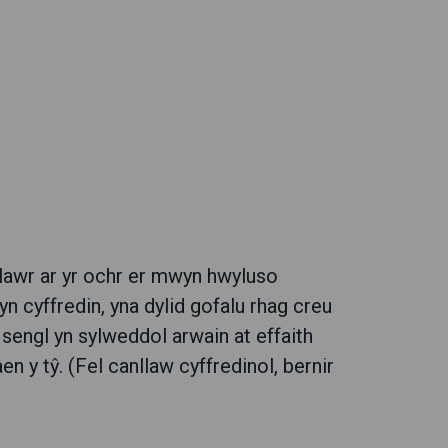
eulawr ar yr ochr er mwyn hwyluso
n cyffredin, yna dylid gofalu rhag creu
ai sengl yn sylweddol arwain at effaith
en y tŷ. (Fel canllaw cyffredinol, bernir