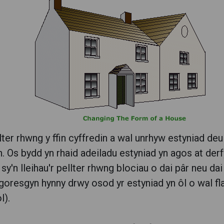
llter rhwng y ffin cyffredin a wal unrhyw estyniad d
 Os bydd yn rhaid adeiladu estyniad yn agos at derfy
an sy'n lleihau'r pellter rhwng blociau o dai pâr neu d
 goresgyn hynny drwy osod yr estyniad yn ôl o wal fla
l).