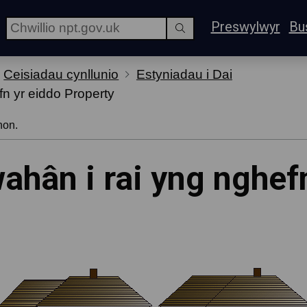
Preswylwyr
Bu
Ceisiadau cynllunio
Estyniadau i Dai
fn yr eiddo Property
hon.
ahân i rai yng nghef