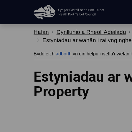
Hepgor gwe-lywio
Hafan
Cynllunio a Rheoli Adeiladu
Estyniadau ar wahân i rai yng nghe
Bydd eich
adborth
yn ein helpu i wella'r wefan 
Estyniadau ar w
Property