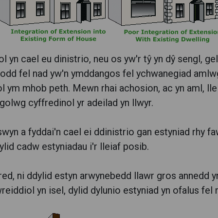
 yn cael eu dinistrio, neu os yw'r tŷ yn dŷ sengl, gel
h fodd fel nad yw'n ymddangos fel ychwanegiad amlwg
l ym mhob peth. Mewn rhai achosion, ac yn aml, lle b
golwg cyffredinol yr adeilad yn llwyr.
yn a fyddai'n cael ei ddinistrio gan estyniad rhy f
ylid cadw estyniadau i'r lleiaf posib.
, ni ddylid estyn arwynebedd llawr gros annedd yn f
iddiol yn isel, dylid dylunio estyniad yn ofalus fel