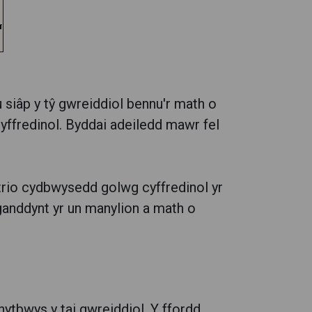
u siâp y tŷ gwreiddiol bennu'r math o
cyffredinol. Byddai adeiledd mawr fel
strio cydbwysedd golwg cyffredinol yr
 ganddynt yr un manylion a math o
hytbwys y tai gwreiddiol. Y ffordd