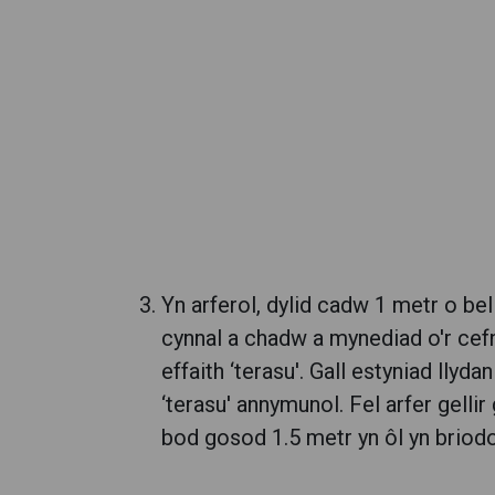
Yn arferol, dylid cadw 1 metr o be
cynnal a chadw a mynediad o'r cefn.
effaith ‘terasu'. Gall estyniad llyd
‘terasu' annymunol. Fel arfer gellir
bod gosod 1.5 metr yn ôl yn briodo