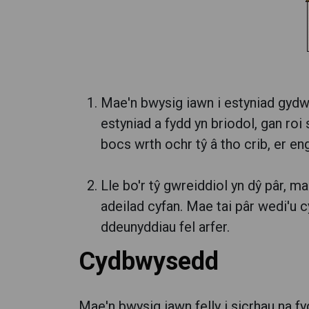
Mae'n bwysig iawn i estyniad gydwed
estyniad a fydd yn briodol, gan roi
bocs wrth ochr tŷ â tho crib, er engh
Lle bo'r tŷ gwreiddiol yn dŷ pâr, 
adeilad cyfan. Mae tai pâr wedi'u 
ddeunyddiau fel arfer.
Cydbwysedd
Mae'n bwysig iawn felly i sicrhau na f