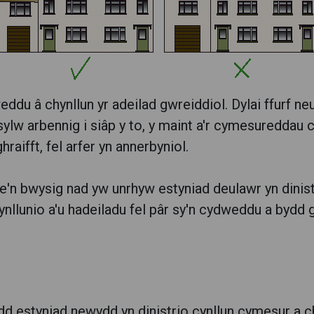
du â chynllun yr adeilad gwreiddiol. Dylai ffurf ne
 sylw arbennig i siâp y to, y maint a'r cymesureddau 
raifft, fel arfer yn annerbyniol.
mae'n bwysig nad yw unrhyw estyniad deulawr yn dini
cynllunio a'u hadeiladu fel pâr sy'n cydweddu a bydd
ydd estyniad newydd yn dinistrio cynllun cymesur a c