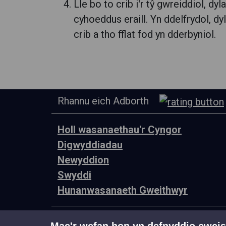
Lle bo to crib i'r tŷ gwreiddiol, dy
cyhoeddus eraill. Yn ddelfrydol, dy
crib a tho fflat fod yn dderbyniol.
Rhannu eich Adborth
Holl wasanaethau'r Cyngor
Digwyddiadau
Newyddion
Swyddi
Hunanwasanaeth Gweithwyr
© Cyngor Castell-nedd Port