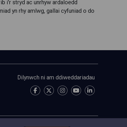
rib i'r stryd ac unrhyw ardaloedd
yniad yn rhy amlwg, gallai cyfuniad o do
Dilynwch ni am ddiweddariadau
 ac Amodau
Preifatrwydd
Cysylltu â ni