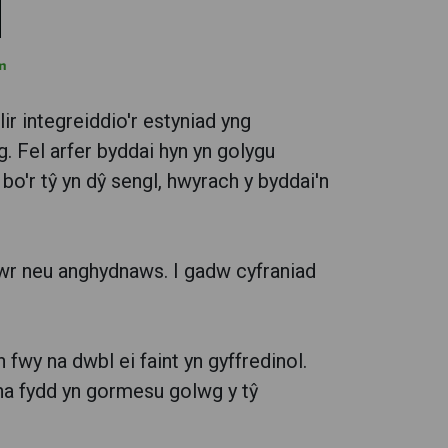
lir integreiddio'r estyniad yng
. Fel arfer byddai hyn yn golygu
o'r tŷ yn dŷ sengl, hwyrach y byddai'n
awr neu anghydnaws. I gadw cyfraniad
wy na dwbl ei faint yn gyffredinol.
 na fydd yn gormesu golwg y tŷ