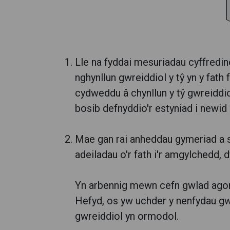
Lle na fyddai mesuriadau cyffredinol
nghynllun gwreiddiol y tŷ yn y fat
cydweddu â chynllun y tŷ gwreiddio
bosib defnyddio'r estyniad i newid 
Mae gan rai anheddau gymeriad a sw
adeiladau o'r fath i'r amgylchedd, d
Yn arbennig mewn cefn gwlad agored
Hefyd, os yw uchder y nenfydau gwre
gwreiddiol yn ormodol.