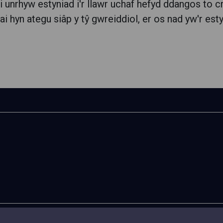
lai unrhyw estyniad i'r llawr uchaf hefyd ddangos to c
lai hyn ategu siâp y tŷ gwreiddiol, er os nad yw'r est
Hygyrchedd
Telerau