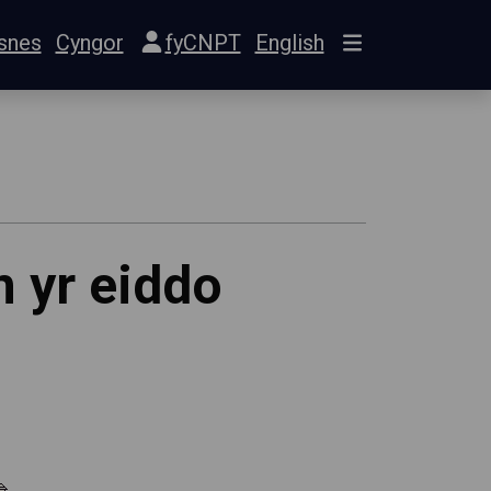
snes
Cyngor
fyCNPT
English
n yr eiddo