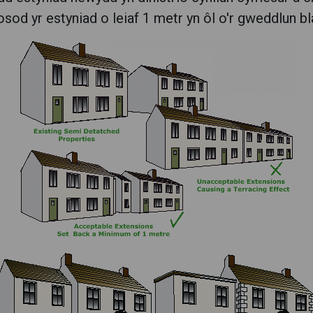
od yr estyniad o leiaf 1 metr yn ôl o'r gweddlun bl