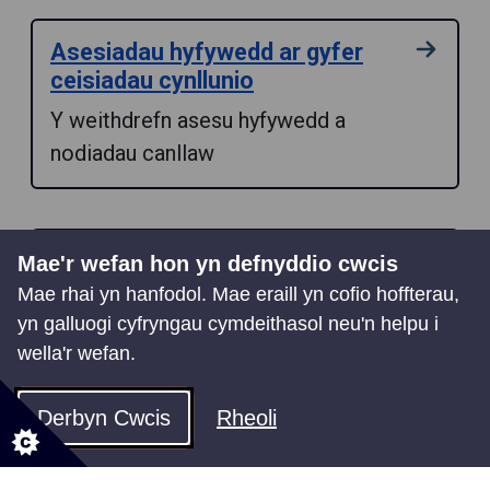
Asesiadau hyfywedd ar gyfer
ceisiadau cynllunio
Y weithdrefn asesu hyfywedd a
nodiadau canllaw
Cyflwyno cwyn gorfodi
Mae'r wefan hon yn defnyddio cwcis
Mae rhai yn hanfodol. Mae eraill yn cofio hoffterau,
Sut i wneud cwyn gorfodi
yn galluogi cyfryngau cymdeithasol neu'n helpu i
wella'r wefan.
Diweddaru Polisi Cynllunio Cymru
Derbyn Cwcis
Rheoli
Polisi Cynllunio Cenedlaethol wedi'i
ddiweddaru ar gyfer Pennod 6 Polisi