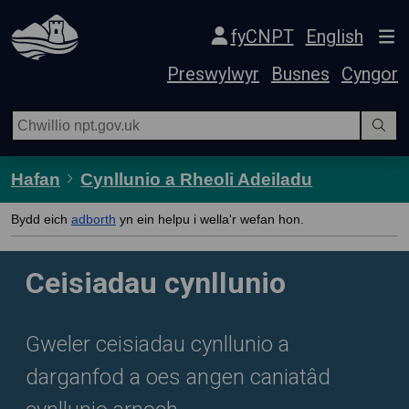
Hepgor gwe-lywio
fyCNPT
English
Preswylwyr
Busnes
Cyngor
Hafan
Cynllunio a Rheoli Adeiladu
Bydd eich
adborth
yn ein helpu i wella'r wefan hon.
Ceisiadau cynllunio
Gweler ceisiadau cynllunio a
darganfod a oes angen caniatâd