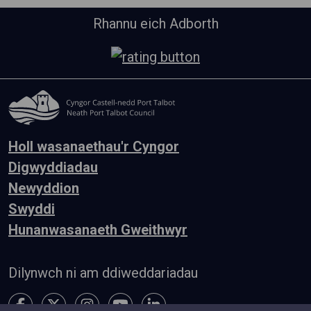
Rhannu eich Adborth
Holl wasanaethau'r Cyngor
Digwyddiadau
Newyddion
Swyddi
Hunanwasanaeth Gweithwyr
Dilynwch ni am ddiweddariadau