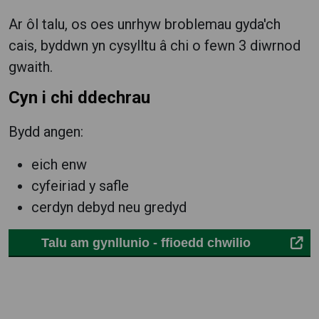
Ar ôl talu, os oes unrhyw broblemau gyda'ch
cais, byddwn yn cysylltu â chi o fewn 3 diwrnod
gwaith.
Cyn i chi ddechrau
Bydd angen:
eich enw
cyfeiriad y safle
cerdyn debyd neu gredyd
Talu am gynllunio - ffioedd chwilio