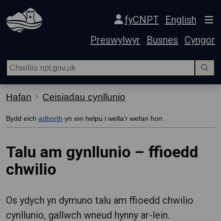
Hepgor gwe-lywio
fyCNPT
English
Preswylwyr
Busnes
Cyngor
Hafan
Ceisiadau cynllunio
Bydd eich
adborth
yn ein helpu i wella'r wefan hon.
Talu am gynllunio – ffioedd
chwilio
Os ydych yn dymuno talu am ffioedd chwilio
cynllunio, gallwch wneud hynny ar-lein.