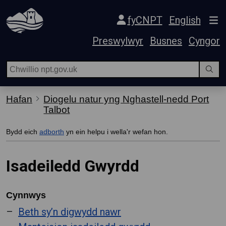
Hepgor gwe-lywio
fyCNPT
English
Preswylwyr
Busnes
Cyngor
Hafan
Diogelu natur yng Nghastell-nedd Port
Talbot
Bydd eich
adborth
yn ein helpu i wella'r wefan hon.
Isadeiledd Gwyrdd
Cynnwys
Beth sy’n digwydd nawr