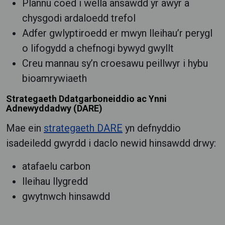
Plannu coed i wella ansawdd yr awyr a
chysgodi ardaloedd trefol
Adfer gwlyptiroedd er mwyn lleihau’r perygl
o lifogydd a chefnogi bywyd gwyllt
Creu mannau sy’n croesawu peillwyr i hybu
bioamrywiaeth
Strategaeth Ddatgarboneiddio ac Ynni
Adnewyddadwy (DARE)
Mae ein
strategaeth DARE
yn defnyddio
isadeiledd gwyrdd i daclo newid hinsawdd drwy:
atafaelu carbon
lleihau llygredd
gwytnwch hinsawdd