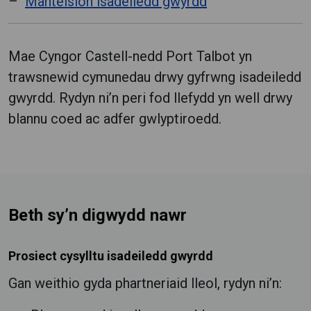
Manteision isadeiledd gwyrdd
Mae Cyngor Castell-nedd Port Talbot yn
trawsnewid cymunedau drwy gyfrwng isadeiledd
gwyrdd. Rydyn ni’n peri fod llefydd yn well drwy
blannu coed ac adfer gwlyptiroedd.
Beth sy’n digwydd nawr
Prosiect cysylltu isadeiledd gwyrdd
Gan weithio gyda phartneriaid lleol, rydyn ni’n: