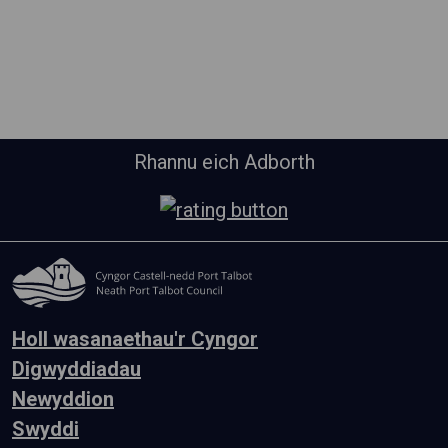
Rhannu eich Adborth
Holl wasanaethau'r Cyngor
Digwyddiadau
Newyddion
Swyddi