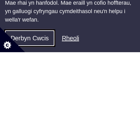
Mae rhai yn hanfodol. Mae eraill yn cofio hoffterau,
Deddf Gwasanaethau Cymdeithasol
yn galluogi cyfryngau cymdeithasol neu'n helpu i
a Llesiant (Cymru) 2014
wella'r wefan.
Fframwaith cyfreithiol ar gyfer gwella
llesiant oedolion a phlant
Derbyn Cwcis
Rheoli
Adroddiad Blynyddol
Fframwaith Adroddiadau Blynyddol y
Cynghorau
Datganiad Blynyddol Arolygiaeth
Gofal Cymru
Rydym yn cwblhau Datganiad Blynyddol