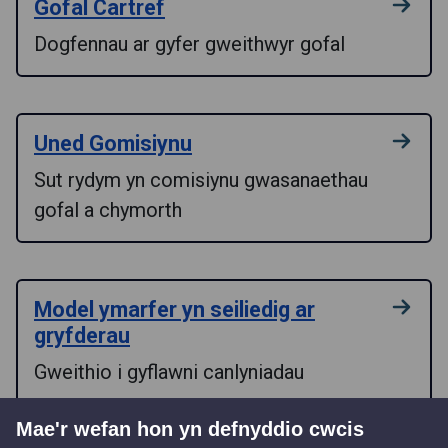
Gofal Cartref
Dogfennau ar gyfer gweithwyr gofal
Uned Gomisiynu
Sut rydym yn comisiynu gwasanaethau
gofal a chymorth
Model ymarfer yn seiliedig ar
gryfderau
Gweithio i gyflawni canlyniadau
Mae'r wefan hon yn defnyddio cwcis