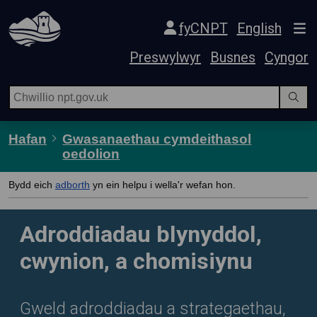
Hepgor gwe-lywio
fyCNPT
English
Preswylwyr
Busnes
Cyngor
Hafan
Gwasanaethau cymdeithasol
oedolion
Bydd eich
adborth
yn ein helpu i wella'r wefan hon.
Adroddiadau blynyddol,
cwynion, a chomisiynu
Gweld adroddiadau a strategaethau,