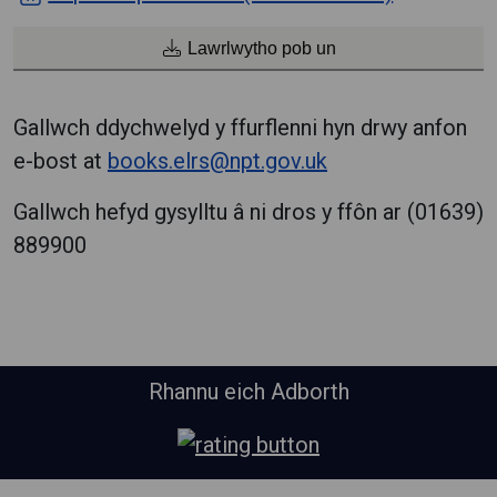
Lawrlwytho pob un
Gallwch ddychwelyd y ffurflenni hyn drwy anfon
e-bost at
books.elrs@npt.gov.uk
Gallwch hefyd gysylltu â ni dros y ffôn ar (01639)
889900
Rhannu eich Adborth