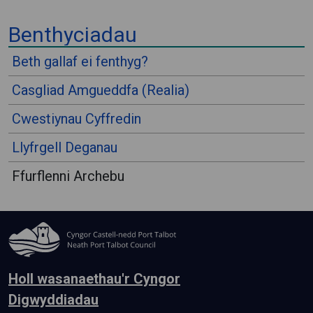
⠀
Benthyciadau
⠀
Beth gallaf ei fenthyg?
Casgliad Amgueddfa (Realia)
Cwestiynau Cyffredin
Llyfrgell Deganau
Ffurflenni Archebu
Holl wasanaethau'r Cyngor
Digwyddiadau