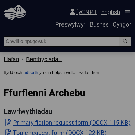
Hepgor gwe-lywio
fyCNPT
English
Preswylwyr
Busnes
Cyngor
Hafan
Benthyciadau
Bydd eich
adborth
yn ein helpu i wella'r wefan hon.
Ffurflenni Archebu
Lawrlwythiadau
Primary fiction request form (DOCX 115 KB)
Topic request form (DOCX 122 KB)